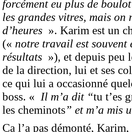
forcément eu plus de boulot
les grandes vitres, mais on 
d’heures
». Karim est un c
(«
notre travail est souvent
résultats
»), et depuis peu 
de la direction, lui et ses c
ce qui lui a occasionné que
boss. «
Il m’a dit “
tu t’es 
les cheminots
” et m’a mis 
Ça l’a pas démonté, Karim, s