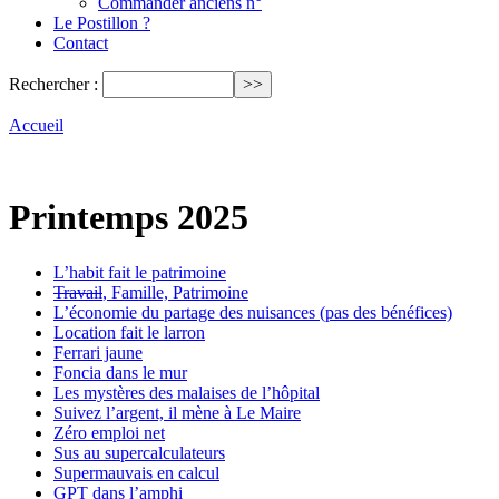
Commander anciens n°
Le Postillon ?
Contact
Rechercher :
Accueil
Printemps 2025
L’habit fait le patrimoine
Travail
, Famille, Patrimoine
L’économie du partage des nuisances (pas des bénéfices)
Location fait le larron
Ferrari jaune
Foncia dans le mur
Les mystères des malaises de l’hôpital
Suivez l’argent, il mène à Le Maire
Zéro emploi net
Sus au supercalculateurs
Supermauvais en calcul
GPT dans l’amphi