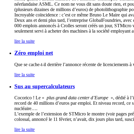
néerlandaise ASML. Ce nom ne vous dit sans doute rien, et pour
(plusieurs dizaines de millions d’euros) de photolithographie 
Incroyable coïncidence : c’est ce même Bruno Le Maire qui avai
Deux ans et demi plus tard, l’entreprise GlobalFoundries, avec q
000 emplois annoncés à Crolles seront créés un jour, STMicro v
seulement servi à acheter des machines à la société employant
lire la suite
Zéro emploi net
Que se cache-t-il derrière l’annonce récente de licenciements à v
lire la suite
Sus au supercalculateurs
Cocorico ! Le «
plus grand data center d’Europe
», dédié à l’
record de 40 millions d’euros par emploi. Et niveau record, ce si
nucléaire….
L’exemple de l’extension de STMicro le montre (voir pages préc
colossal, annoncé le 11 février, n’avait, dix jours plus tard, sus
lire la suite