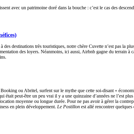
ssent avec un patrimoine doré dans la bouche : c’est le cas des desce
éfices)
à des destinations très touristiques, notre chère Cuvette n’est pas la plu
entation des loyers. Néanmoins, ici aussi, Airbnb gagne du terrain à caus
ins.
Booking ou Abritel, surfent sur le mythe que cette soi-disant « économ
qui était peut-être un peu vrai il y a une quinzaine d’années ne l’est pl
a location moyenne ou longue durée. Pour ne pas avoir à gérer la contrepa
usiness en plein développement.
Le Postillon
est allé rencontrer quelques