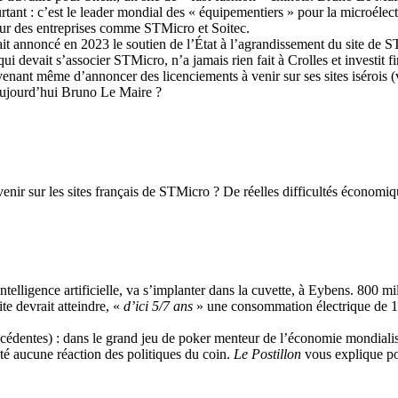
tant : c’est le leader mondial des « équipementiers » pour la microéle
pour des entreprises comme STMicro et Soitec.
t annoncé en 2023 le soutien de l’État à l’agrandissement du site de S
ui devait s’associer STMicro, n’a jamais rien fait à Crolles et investit
enant même d’annoncer des licenciements à venir sur ses sites isérois 
 aujourd’hui Bruno Le Maire ?
enir sur les sites français de STMicro ? De réelles difficultés économiqu
intelligence artificielle, va s’implanter dans la cuvette, à Eybens. 800 
te devrait atteindre, «
d’ici 5/7 ans
» une consommation électrique de 1 G
édentes) : dans le grand jeu de poker menteur de l’économie mondialisé
cité aucune réaction des politiques du coin.
Le Postillon
vous explique pou