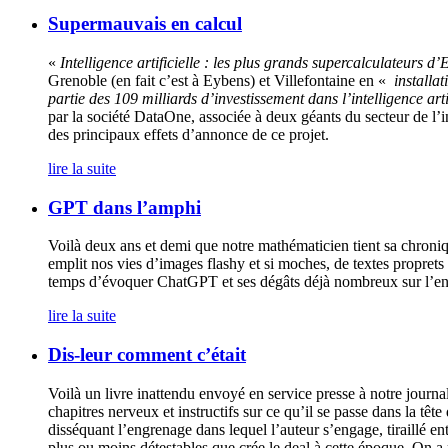
Supermauvais en calcul
«
Intelligence artificielle : les plus grands supercalculateurs d’
Grenoble (en fait c’est à Eybens) et Villefontaine en «
installat
partie des 109 milliards d’investissement dans l’intelligence a
par la société DataOne, associée à deux géants du secteur de l’i
des principaux effets d’annonce de ce projet.
lire la suite
GPT dans l’amphi
Voilà deux ans et demi que notre mathématicien tient sa chronique
emplit nos vies d’images flashy et si moches, de textes proprets 
temps d’évoquer ChatGPT et ses dégâts déjà nombreux sur l’e
lire la suite
Dis-leur comment c’était
Voilà un livre inattendu envoyé en service presse à notre journa
chapitres nerveux et instructifs sur ce qu’il se passe dans la têt
disséquant l’engrenage dans lequel l’auteur s’engage, tiraillé en
plus ou moins détestables que crée le deal à cette époque. On a 