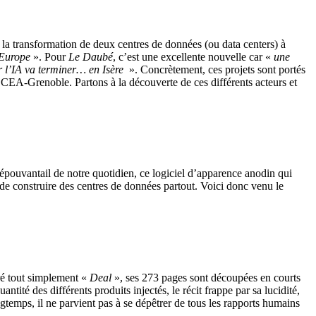
la transformation de deux centres de données (ou data centers) à
d’Europe
». Pour
Le Daubé
, c’est une excellente nouvelle car «
une
ur l’IA va terminer… en Isère
». Concrètement, ces projets sont portés
le CEA-Grenoble. Partons à la découverte de ces différents acteurs et
l’épouvantail de notre quotidien, ce logiciel d’apparence anodin qui
ul de construire des centres de données partout. Voici donc venu le
tré tout simplement «
Deal
», ses 273 pages sont découpées en courts
tité des différents produits injectés, le récit frappe par sa lucidité,
ngtemps, il ne parvient pas à se dépêtrer de tous les rapports humains