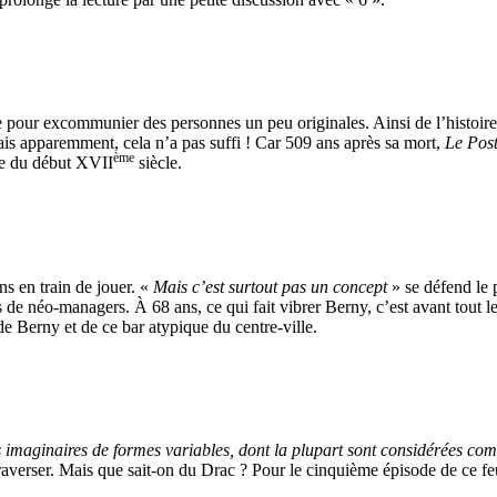
sée pour excommunier des personnes un peu originales. Ainsi de l’histoir
is apparemment, cela n’a pas suffi ! Car 509 ans après sa mort,
Le Post
ème
ble du début XVII
siècle.
ns en train de jouer. «
Mais c’est surtout pas un concept
» se défend le 
de néo-managers. À 68 ans, ce qui fait vibrer Berny, c’est avant tout le
e de Berny et de ce bar atypique du centre-ville.
 imaginaires de formes variables, dont la plupart sont considérées comm
traverser. Mais que sait-on du Drac ? Pour le cinquième épisode de ce fe