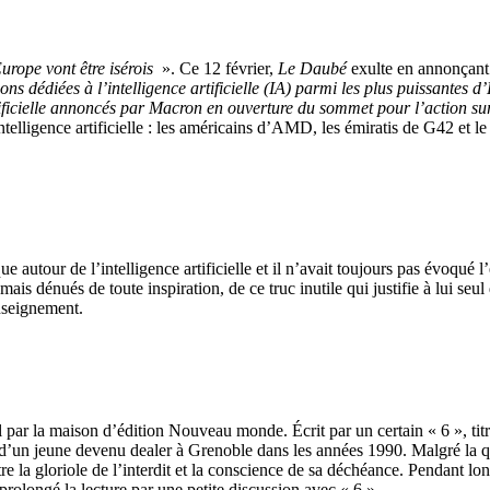
Europe vont être isérois
». Ce 12 février,
Le Daubé
exulte en annonçant 
ions dédiées à l’intelligence artificielle (IA) parmi les plus puissantes 
rtificielle annoncés par Macron en ouverture du sommet pour l’action s
ntelligence artificielle : les américains d’AMD, les émiratis de G42 et 
 autour de l’intelligence artificielle et il n’avait toujours pas évoqué 
mais dénués de toute inspiration, de ce truc inutile qui justifie à lui se
nseignement.
l par la maison d’édition Nouveau monde. Écrit par un certain « 6 », ti
e d’un jeune devenu dealer à Grenoble dans les années 1990. Malgré la quan
tre la gloriole de l’interdit et la conscience de sa déchéance. Pendant lo
prolongé la lecture par une petite discussion avec « 6 ».