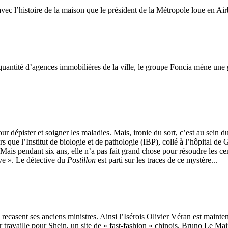
vec l’histoire de la maison que le président de la Métropole loue en Air
 quantité d’agences immobilières de la ville, le groupe Foncia mène une 
ur dépister et soigner les maladies. Mais, ironie du sort, c’est au sei
rs que l’Institut de biologie et de pathologie (IBP), collé à l’hôpital d
 Mais pendant six ans, elle n’a pas fait grand chose pour résoudre les c
ive ». Le détective du
Postillon
est parti sur les traces de ce mystère...
 se recasent ses anciens ministres. Ainsi l’Isérois Olivier Véran est main
 travaille pour Shein, un site de « fast-fashion » chinois. Bruno Le Mair