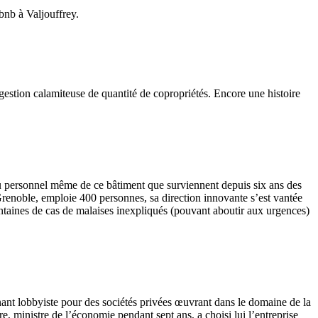
bnb à Valjouffrey.
gestion calamiteuse de quantité de copropriétés. Encore une histoire
n du personnel même de ce bâtiment que surviennent depuis six ans des
e Grenoble, emploie 400 personnes, sa direction innovante s’est vantée
entaines de cas de malaises inexpliqués (pouvant aboutir aux urgences)
tenant lobbyiste pour des sociétés privées œuvrant dans le domaine de la
e, ministre de l’économie pendant sept ans, a choisi lui l’entreprise