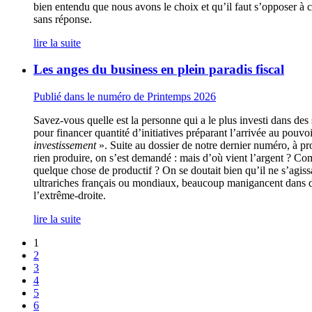
bien entendu que nous avons le choix et qu’il faut s’opposer à ce 
sans réponse.
lire la suite
Les anges du business en plein paradis fiscal
Publié dans le numéro de Printemps 2026
Savez-vous quelle est la personne qui a le plus investi dans des 
pour financer quantité d’initiatives préparant l’arrivée au pouvo
investissement
». Suite au dossier de notre dernier numéro, à p
rien produire, on s’est demandé : mais d’où vient l’argent ? Com
quelque chose de productif ? On se doutait bien qu’il ne s’agissa
ultrariches français ou mondiaux, beaucoup manigancent dans des
l’extrême-droite.
lire la suite
1
2
3
4
5
6