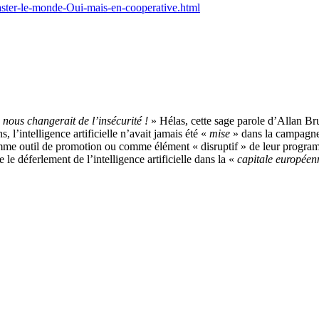
aster-le-monde-Oui-mais-en-cooperative.html
 nous changerait de l’insécurité !
» Hélas, cette sage parole d’Allan Br
, l’intelligence artificielle n’avait jamais été «
mise
» dans la campagne 
mme outil de promotion ou comme élément « disruptif » de leur program
le déferlement de l’intelligence artificielle dans la «
capitale européen