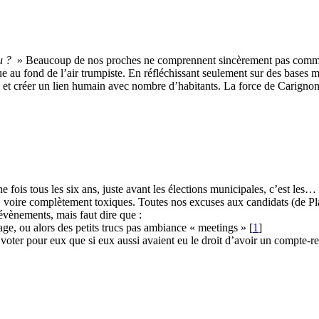
u ?
» Beaucoup de nos proches ne comprennent sincèrement pas comment 
ue au fond de l’air trumpiste. En réfléchissant seulement sur des bases m
n et créer un lien humain avec nombre d’habitants. La force de Carignon, 
ne fois tous les six ans, juste avant les élections municipales, c’est le
s, voire complètement toxiques. Toutes nos excuses aux candidats (de 
évènements, mais faut dire que :
lage, ou alors des petits trucs pas ambiance « meetings »
[
1
]
e voter pour eux que si eux aussi avaient eu le droit d’avoir un compte-r