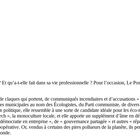
 qu’a-t-elle fait dans sa vie professionnelle ? Pour l’occasion, Le Postil
 de claques qui portent, de communiqués incendiaires et d’accusations 
s municipales au nom des Écologistes, du Parti communiste, de divers g
 en politique, elle ressemble à une sorte de candidate idéale pour les éco
 tech », la monoculture locale, et elle apporte un supplément d’âme en d
mocratie en entreprise », de « gouvernance partagée » et autres « répart
oopérative. Or, vendus à certains des pires pollueurs de la planète, ils p
monde.