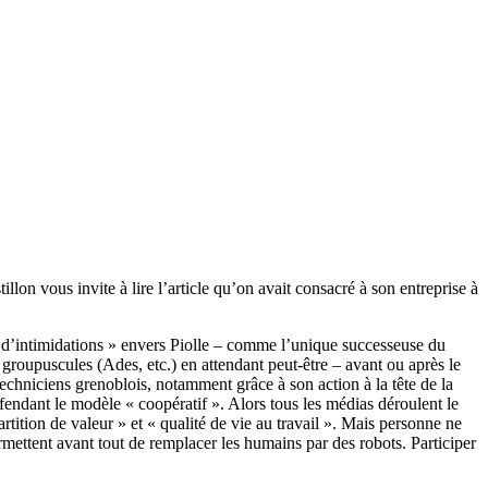
lon vous invite à lire l’article qu’on avait consacré à son entreprise à
« d’intimidations » envers Piolle – comme l’unique successeuse du
roupuscules (Ades, etc.) en attendant peut-être – avant ou après le
-techniciens grenoblois, notamment grâce à son action à la tête de la
éfendant le modèle « coopératif ». Alors tous les médias déroulent le
ition de valeur » et « qualité de vie au travail ». Mais personne ne
ermettent avant tout de remplacer les humains par des robots. Participer