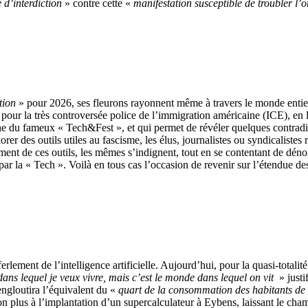
 d’interdiction
» contre cette «
manifestation susceptible de troubler l’o
tion
» pour 2026, ses fleurons rayonnent même à travers le monde entier
 pour la très controversée police de l’immigration américaine (ICE), en 
gne du fameux « Tech&Fest », et qui permet de révéler quelques contradi
er des outils utiles au fascisme, les élus, journalistes ou syndicalistes 
ment de ces outils, les mêmes s’indignent, tout en se contentant de déno
r la « Tech ». Voilà en tous cas l’occasion de revenir sur l’étendue des
erlement de l’intelligence artificielle. Aujourd’hui, pour la quasi-totalité
ans lequel je veux vivre, mais c’est le monde dans lequel on vit
» justi
engloutira l’équivalent du «
quart de la consommation des habitants de 
plus à l’implantation d’un supercalculateur à Eybens, laissant le champ l