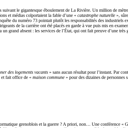
is suivant le gigantesque éboulement de La Rivière. Un million de mètr
tions et médias colportaient la fable d’une «
catastrophe naturelle
», sûr
uête du numéro 73 pointait plutôt les responsabilités des industriels exp
s dirigeants de la carrière ont été placés en garde à vue puis mis en exam
 a un grand absent : les services de l’État, qui ont fait preuve d’une t
nner des logements vacants
» sans aucun résultat pour l’instant. Par con
t fait office de «
maison commune
» pour des dizaines de personnes s
’informatique grenoblois et la guerre ? A priori, non… Une conférence « G