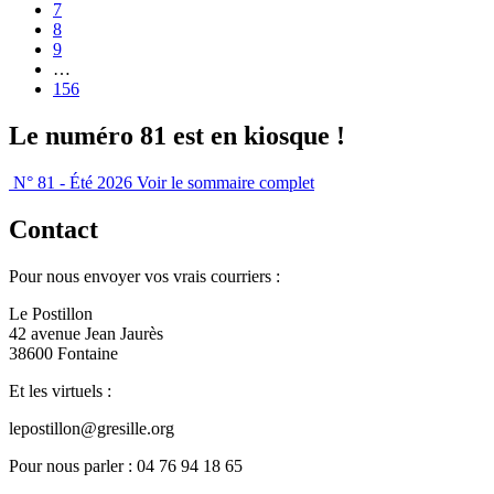
7
8
9
…
156
Le numéro 81 est en kiosque !
N° 81 - Été 2026
Voir le sommaire complet
Contact
Pour nous envoyer vos vrais courriers :
Le Postillon
42 avenue Jean Jaurès
38600 Fontaine
Et les virtuels :
lepostillon@gresille.org
Pour nous parler : 04 76 94 18 65