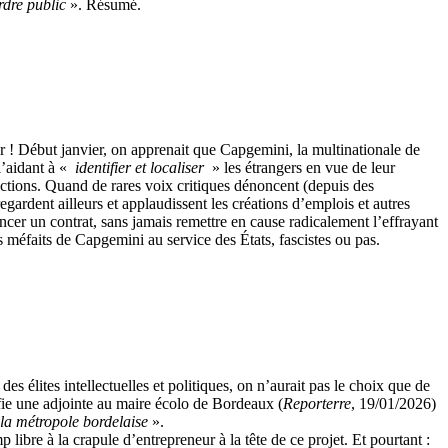
rdre public
». Résumé.
 ! Début janvier, on apprenait que Capgemini, la multinationale de
l’aidant à «
identifier et localiser
» les étrangers en vue de leur
ctions. Quand de rares voix critiques dénoncent (depuis des
regardent ailleurs et applaudissent les créations d’emplois et autres
ncer un contrat, sans jamais remettre en cause radicalement l’effrayant
 méfaits de Capgemini au service des États, fascistes ou pas.
 des élites intellectuelles et politiques, on n’aurait pas le choix que de
fie une adjointe au maire écolo de Bordeaux (
Reporterre
, 19/01/2026)
la métropole bordelaise
».
ibre à la crapule d’entrepreneur à la tête de ce projet. Et pourtant :