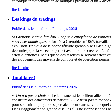
chroniqueur mathématicien de multiples pressions et un «
arrêté
lire la suite
Les kings du tracings
Publié dans le numéro de Printemps 2026
Si Grenoble vient d’être élue «
capitale européenne de l’innova
«
services numériques
» fondée à Grenoble en 1967, travaillait
expulsion. En voilà de la bonne réussite grenobloise ! Bien di
décennies) que la « Tech » permet avant tout de créer et d’amélior
effets d’annonces. Mais quand des fascistes se servent effective
développement des moyens de contrôle et de coercition permis pa
lire la suite
Totalitaire !
Publié dans le numéro de Printemps 2026
«
On n’a pas le choix
». Le fatalisme est le meilleur allié du déf
construire des datacenters de partout. «
Ce n’est pas le monde d
pour soutenir un projet de supercalculateur dans sa ville lequel 
Dans l’agglomération grenobloise, les élus ne s’opposent pas non 