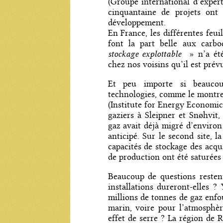
(Groupe international d’exper
cinquantaine de projets ont
développement.
En France, les différentes feui
font la part belle aux car
stockage exploitable
» n’a été
chez nos voisins qu’il est prév
Et peu importe si beaucou
technologies, comme le montr
(Institute for Energy Economic
gaziers à Sleipner et Snøhvit,
gaz avait déjà migré d’environ 
anticipé. Sur le second site, l
capacités de stockage des acqu
de production ont été saturées
Beaucoup de questions resten
installations dureront-elles ?
millions de tonnes de gaz enf
marin, voire pour l’atmosphèr
effet de serre ? La région de 