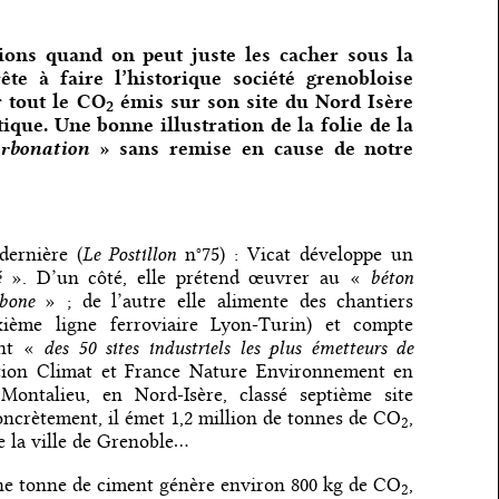
tions quand on peut juste les cacher sous la
te à faire l’historique société grenobloise
r tout le CO
émis sur son site du Nord Isère
2
ique. Une bonne illustration de la folie de la
arbonation
» sans remise en cause de notre
Le Postillon
dernière (
n°75) : Vicat développe un
é
béton
». D’un côté, elle prétend œuvrer au «
bone
» ; de l’autre elle alimente des chantiers
ième ligne ferroviaire Lyon-Turin) et compte
des 50 sites industriels les plus émetteurs de
ent «
tion Climat et France Nature Environnement en
Montalieu, en Nord-Isère, classé septième site
ncrètement, il émet 1,2 million de tonnes de CO
,
2
de la ville de Grenoble…
ne tonne de ciment génère environ 800 kg de CO
,
2