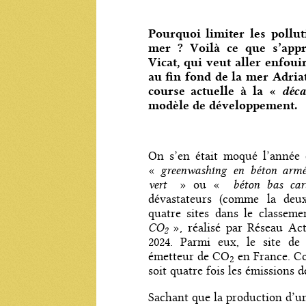
Pourquoi limiter les pollu
mer ? Voilà ce que s’apprê
Vicat, qui veut aller enfoui
au fin fond de la mer Adriat
course actuelle à la «
déc
modèle de développement.
On s’en était moqué l’année 
greenwashing en béton arm
«
vert
béton bas car
» ou «
dévastateurs (comme la deux
quatre sites dans le classem
CO
», réalisé par Réseau Ac
2
2024. Parmi eux, le site de 
émetteur de CO
en France. Co
2
soit quatre fois les émissions 
Sachant que la production d’u