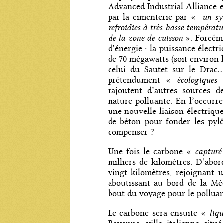
Advanced Industrial Alliance e
un sys
par la cimenterie par «
refroidies à très basse températu
de la zone de cuisson
». Forcéme
d’énergie : la puissance électr
de 70 mégawatts (soit environ
celui du Sautet sur le Drac
écologiques
prétendument «
rajoutent d’autres sources d
nature polluante. En l’occurre
une nouvelle liaison électrique
de béton pour fonder les pyl
compenser ?
capturé
Une fois le carbone «
milliers de kilomètres. D’abo
vingt kilomètres, rejoignant 
aboutissant au bord de la Méd
bout du voyage pour le polluant
liqu
Le carbone sera ensuite «