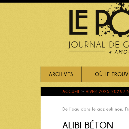
ARCHIVES
OÙ LE TROUV
ACCUEIL
>
HIVER 2025-2026 / 
De l’eau dans le gaz euh non, l’
ALIBI BÉTON