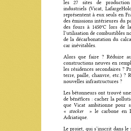
les 27 sites de productio
industriels (Vicat, LafargeHo
représentent à eux seuls en F
des émissions intérieures du p
des fours à 1450°C lors de la
l’utilisation de combustibles n
de la décarbonatation du calc
car inévitables.
Alors que faire ? Réduire a
constructions neuves en rempl
les résidences secondaires ? Pr
terre, paille, chanvre, etc.) 
nouvelles infrastructures ?
Les bétonneurs ont trouvé une
de bénéfices : cacher la pollut
que Vicat ambitionne pour 
stocker
«
» le carbone en It
Adriatique.
Le projet, qui s’inscrit dans l