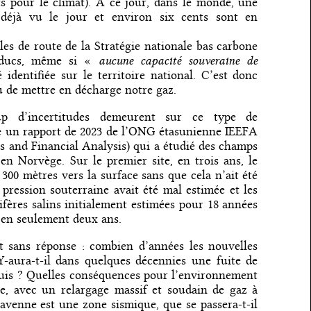
ts pour le climat). À ce jour, dans le monde, une
 déjà vu le jour et environ six cents sont en
lles de route de la Stratégie nationale bas carbone
aucune capacité souveraine de
boducs, même si «
 identifiée sur le territoire national. C’est donc
u de mettre en décharge notre gaz.
p d’incertitudes demeurent sur ce type de
e un rapport de 2023 de l’ONG étasunienne IEEFA
s and Financial Analysis) qui a étudié des champs
 en Norvège. Sur le premier site, en trois ans, le
300 mètres vers la surface sans que cela n’ait été
a pression souterraine avait été mal estimée et les
ifères salins initialement estimées pour 18 années
 en seulement deux ans.
t sans réponse : combien d’années les nouvelles
 Y-aura-t-il dans quelques décennies une fuite de
ouis ? Quelles conséquences pour l’environnement
e, avec un relargage massif et soudain de gaz à
Ravenne est une zone sismique, que se passera-t-il