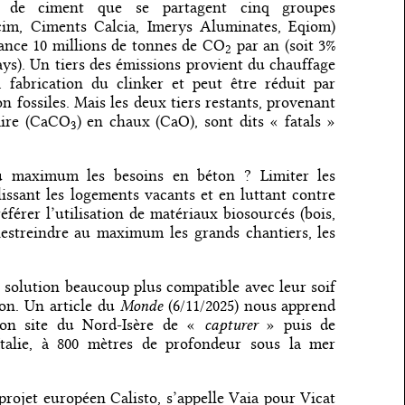
n de ciment que se partagent cinq groupes
lcim, Ciments Calcia, Imerys Aluminates, Eqiom)
rance 10 millions de tonnes de CO
par an (soit 3%
2
ays). Un tiers des émissions provient du chauffage
 fabrication du clinker et peut être réduit par
on fossiles. Mais les deux tiers restants, provenant
aire (CaCO
) en chaux (CaO), sont dits « fatals »
3
u maximum les besoins en béton ? Limiter les
issant les logements vacants et en luttant contre
éférer l’utilisation de matériaux biosourcés (bois,
? Restreindre au maximum les grands chantiers, les
 solution beaucoup plus compatible avec leur soif
Monde
ion. Un article du
(6/11/2025) nous apprend
capturer
son site du Nord-Isère de «
» puis de
alie, à 800 mètres de profondeur sous la mer
e projet européen Calisto, s’appelle Vaia pour Vicat