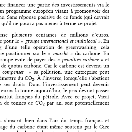
ire financer une partie des investissements via le
 un programme européen visant à promouvoir des
e. Sans réponse positive de ce fonds (qui devrait
t qu’il ne pourra pas mener à terme ce projet.
se plusieurs centaines de millions d’euros,
groupe international et multilocal
le pour le «
». En
g d’une telle opération de greenwashing, cela
marché
 se positionner sur le «
» du carbone. En
pénalités carbone
 groupe évite de payer des «
» et
 de quotas carbone. Car le carbone est devenu un
compenser
«
» sa pollution, une entreprise peut
à émettre du CO
. À l’inverse, lorsqu’elle s’abstient
2
e ses droits. Donc l’investissement peut devenir
 euros la tonne aujourd’hui, le prix devrait passer
nstitut français du pétrole. Avec ce projet, Vicat
ion de tonnes de CO
par an, soit potentiellement
2
s s’inscrit bien dans l’air du temps français et
ckage du carbone étant même soutenu par le Giec