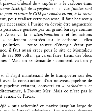
capturer
t prévoit d’abord de «
» le carbone émis
tème électrifié de cryogénie
Les fumées sont
» : «
re pour extraire le CO2 par condensation, à la sortie
nt, pour réaliser cette prouesse, il faut beaucoup
ique nécessaire à l’usine va devoir être augmentée
 la puissance générée par un grand barrage comme
décarbonation
…). Ainsi va la «
» et les actions
» seulement centrées sur le carbone : elles
e pollution – toute source d’énergie étant par
nce, il faut aussi créer pour le site de Montalieu
 de 225 000 volts… ça va en faire, tiens, des blocs
ônes ! Mais on se demande : comment va-t-on y
», il s’agit maintenant de le transporter sur des
rd avec la construction d’un nouveau pipeline de
carboduc
un pipeline existant, converti en «
» et
iterrannée, à Fos-sur Mer. Mais ce n’est pas le
 venant de l’Isère.
éfié
» puis acheminé en navire jusqu’au large de