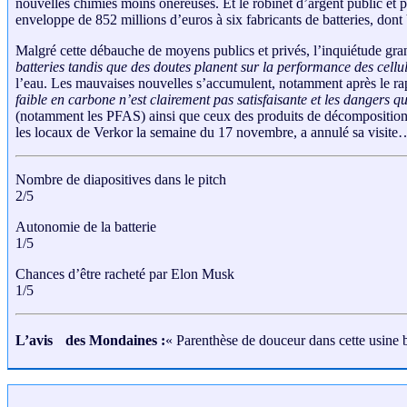
nouvelles chimies moins onéreuses. Et le robinet d’argent public et p
enveloppe de 852 millions d’euros à six fabricants de batteries, dont
Malgré cette débauche de moyens publics et privés, l’inquiétude gra
batteries tandis que des doutes planent sur la performance des cellu
l’eau. Les mauvaises nouvelles s’accumulent, notamment après le rapp
faible en carbone n’est clairement pas satisfaisante et les dangers q
(notamment les PFAS) ainsi que ceux des produits de décompositio
les locaux de Verkor la semaine du 17 novembre, a annulé sa visite… P
Nombre de diapositives dans le pitch
2/5
Autonomie de la batterie
1/5
Chances d’être racheté par Elon Musk
1/5
L’avis des Mondaines :
« Parenthèse de douceur dans cette usine bu