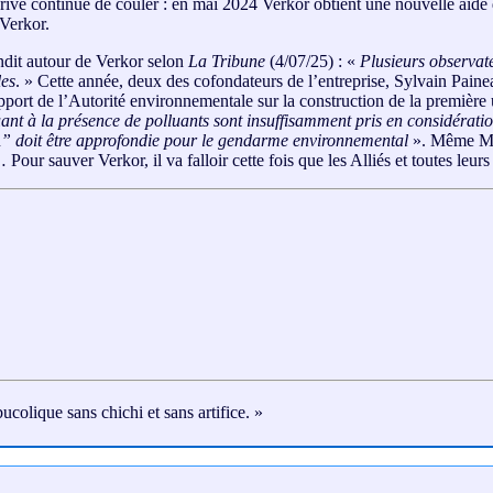
rivé continue de couler : en mai 2024 Verkor obtient une nouvelle aide d
 Verkor.
ndit autour de Verkor selon
La Tribune
(4/07/25) : «
Plusieurs observate
les
. » Cette année, deux des cofondateurs de l’entreprise, Sylvain Paine
ort de l’Autorité environnementale sur la construction de la première 
uant à la présence de polluants sont insuffisamment pris en considérati
n
” doit être approfondie pour le gendarme environnemental
». Même Mac
our sauver Verkor, il va falloir cette fois que les Alliés et toutes leu
colique sans chichi et sans artifice. »