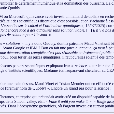
enforcer le déferlement numérique et la domination des puissants. La d
partie Quobly.
 ou Microsoft, qui avance avoir investi un milliard de dollars en rech
éaire : des scientifiques disent que c’est possible, et on s’acharne à ess
«
L’essentiel sur le calcul et l’ordinateur quantiques
», 15/07/2025) : on
 font encore face à des difficultés sans solution viable.
[...]
Il n’y a pas 
pas de solution pour l’instant.
»
es «
solutions
», il y a donc Quobly, dont la patronne Maud Vinet sait bi
Avant Google et IBM ? Bon en fait une puce quantique, ça veut à peu p
une démonstration complète n’est pas réalisable en événement public :
t oui, pour tester les puces quantiques, il faut qu’elles soient à des te
’obscurs papiers scientifiques expliquant leur «
science
» sur leur site.
age d’instituts scientifiques. Madame était auparavant chercheur au C
garder une main dessus. Maud Vinet et Tristan Meunier ont en effet créé c
nce
[premier nom de Quobly] ». Encore un grand pas pour la science !
Theranos, entreprise qui prétendait avoir créé un dispositif capable de f
s de la Silicon valley, était «
Fake it until you make it
», «
Bluffe jus
vés. Dans l’écosystème grenoblois, où l’argent investi est surtout public,