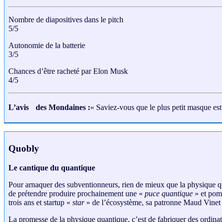
Nombre de diapositives dans le pitch
5/5
Autonomie de la batterie
3/5
Chances d’être racheté par Elon Musk
4/5
L’avis des Mondaines :
« Saviez-vous que le plus petit masque es
Quobly
Le cantique du quantique
Pour arnaquer des subventionneurs, rien de mieux que la physique qua
de prétendre produire prochainement une «
puce quantique
» et pomp
trois ans et startup «
star
» de l’écosystème, sa patronne Maud Vinet 
La promesse de la physique quantique, c’est de fabriquer des ordina