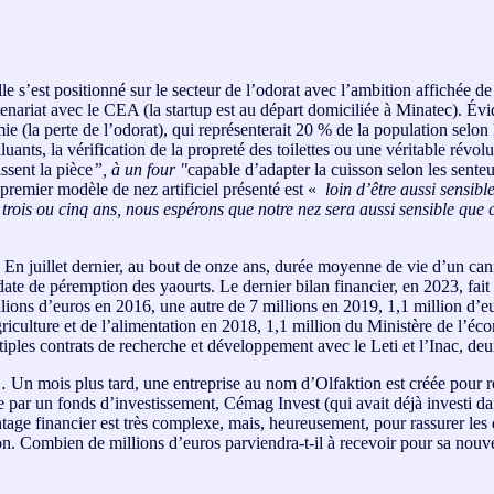
lle s’est positionné sur le secteur de l’odorat avec l’ambition affichée d
enariat avec le CEA (la startup est au départ domiciliée à Minatec). Év
mie (la perte de l’odorat), qui représenterait 20 % de la population selo
luants, la vérification de la propreté des toilettes ou une véritable révol
ssent la pièce
”, à un four "
capable d’adapter la cuisson selon les sente
 premier modèle de nez artificiel présenté est «
loin d’être aussi sensib
rois ou cinq ans, nous espérons que notre nez sera aussi sensible que c
. En juillet dernier, au bout de onze ans, durée moyenne de vie d’un canid
 date de péremption des yaourts. Le dernier bilan financier, en 2023, fait
llions d’euros en 2016, une autre de 7 millions en 2019, 1,1 million d’
griculture et de l’alimentation en 2018, 1,1 million du Ministère de l’é
les contrats de recherche et développement avec le Leti et l’Inac, deu
… Un mois plus tard, une entreprise au nom d’Olfaktion est créée pour re
ue par un fonds d’investissement, Cémag Invest (qui avait déjà investi d
age financier est très complexe, mais, heureusement, pour rassurer les d
ion. Combien de millions d’euros parviendra-t-il à recevoir pour sa nouve