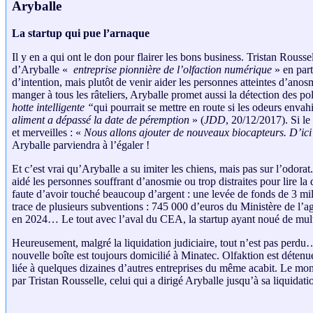
Aryballe
La startup qui pue l’arnaque
Il y en a qui ont le don pour flairer les bons business. Tristan Rousse
d’Aryballe «
entreprise pionnière de l’olfaction numérique
» en part
d’intention, mais plutôt de venir aider les personnes atteintes d’anos
manger à tous les râteliers, Aryballe promet aussi la détection des pol
hotte intelligente “
qui pourrait se mettre en route si les odeurs envahi
aliment a dépassé la date de péremption
» (
JDD
, 20/12/2017). Si le
et merveilles : «
Nous allons ajouter de nouveaux biocapteurs. D’ici t
Aryballe parviendra à l’égaler !
Et c’est vrai qu’Aryballe a su imiter les chiens, mais pas sur l’odorat
aidé les personnes souffrant d’anosmie ou trop distraites pour lire la
faute d’avoir touché beaucoup d’argent : une levée de fonds de 3 mi
trace de plusieurs subventions : 745 000 d’euros du Ministère de l’a
en 2024… Le tout avec l’aval du CEA, la startup ayant noué de multip
Heureusement, malgré la liquidation judiciaire, tout n’est pas perdu
nouvelle boîte est toujours domicilié à Minatec. Olfaktion est déten
liée à quelques dizaines d’autres entreprises du même acabit. Le mont
par Tristan Rousselle, celui qui a dirigé Aryballe jusqu’à sa liquidat