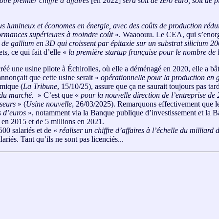
tre premier chiffre d’affaires
[en 2022]
sera soit de zéro euro, soit de 
s lumineux et économes en énergie, avec des coûts de production rédui
ormances supérieures à moindre coût
». Waaoouu. Le CEA, qui s’enorgu
e de gallium en 3D qui croissent par épitaxie sur un substrat silicium
ts, ce qui fait d’elle «
la première startup française pour le nombre de 
créé une usine pilote à Échirolles, où elle a déménagé en 2020, elle a bâ
nnonçait que cette usine serait «
opérationnelle pour la production en
omique (
La Tribune
, 15/10/25), assure que ça ne saurait toujours pas tar
n du marché.
» C’est que «
pour la nouvelle direction de l’entreprise de
sseurs
» (
Usine nouvelle
, 26/03/2025). Remarquons effectivement que les 
s d’euros
», notamment via la Banque publique d’investissement et la B
 en 2015 et de 5 millions en 2021.
500 salariés et de «
réaliser un chiffre d’affaires à l’échelle du milliard 
ariés. Tant qu’ils ne sont pas licenciés...