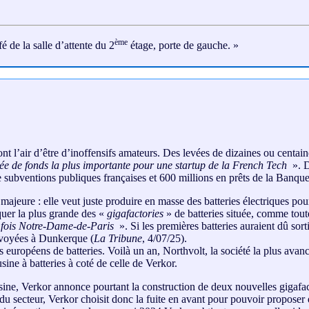
ème
 de la salle d’attente du 2
étage, porte de gauche. »
t l’air d’être d’inoffensifs amateurs. Des levées de dizaines ou centain
vée de fonds la plus importante pour une startup de la French Tech
». D
subventions publiques françaises et 600 millions en prêts de la Banqu
majeure : elle veut juste produire en masse des batteries électriques p
quer la plus grande des «
gigafactories
» de batteries située, comme tout
t fois Notre-Dame-de-Paris
». Si les premières batteries auraient dû sor
envoyées à Dunkerque (
La Tribune
, 4/07/25).
 européens de batteries. Voilà un an, Northvolt, la société la plus avanc
sine à batteries à coté de celle de Verkor.
ine, Verkor annonce pourtant la construction de deux nouvelles gigafacto
du secteur, Verkor choisit donc la fuite en avant pour pouvoir proposer 