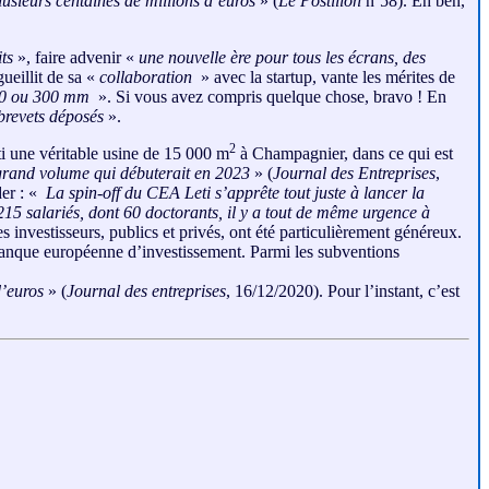
plusieurs centaines de millions d’euros
» (
Le Postillon
nº58). Eh ben,
ts
», faire advenir «
une nouvelle ère pour tous les écrans, des
eillit de sa «
collaboration
» avec la startup, vante les mérites de
 200 ou 300 mm
». Si vous avez compris quelque chose, bravo ! En
brevets déposés
».
2
ti une véritable usine de 15 000 m
à Champagnier, dans ce qui est
 grand volume qui débuterait en 2023
» (
Journal des Entreprises
,
der : «
La spin-off du CEA Leti s’apprête tout juste à lancer la
 215 salariés, dont 60 doctorants, il y a tout de même urgence à
investisseurs, publics et privés, ont été particulièrement généreux.
anque européenne d’investissement. Parmi les subventions
d’euros
» (
Journal des entreprises
, 16/12/2020). Pour l’instant, c’est