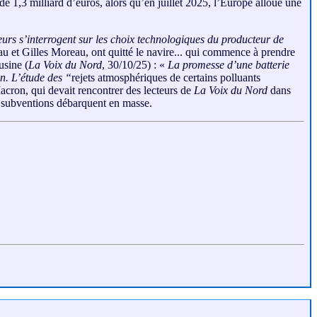
e 1,3 milliard d’euros, alors qu’en juillet 2025, l’Europe alloue une
urs s’interrogent sur les choix technologiques du producteur de
au et Gilles Moreau, ont quitté le navire... qui commence à prendre
usine (
La Voix du Nord
, 30/10/25) : «
La promesse d’une batterie
on. L’étude des “
rejets atmosphériques de certains polluants
ron, qui devait rencontrer des lecteurs de
La Voix du Nord
dans
rs subventions débarquent en masse.