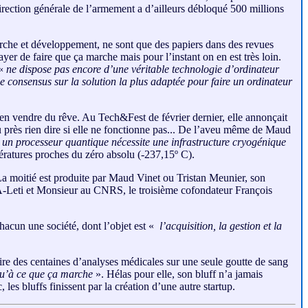
irection générale de l’armement a d’ailleurs débloqué 500 millions
erche et développement, ne sont que des papiers dans des revues
ayer de faire que ça marche mais pour l’instant on en est très loin.
 «
ne dispose pas encore d’une véritable technologie d’ordinateur
de consensus sur la solution la plus adaptée pour faire un ordinateur
en vendre du rêve. Au Tech&Fest de février dernier, elle annonçait
rès rien dire si elle ne fonctionne pas... De l’aveu même de Maud
 un processeur quantique nécessite une infrastructure cryogénique
mpératures proches du zéro absolu (-237,15º C).
 La moitié est produite par Maud Vinet ou Tristan Meunier, son
EA-Leti et Monsieur au CNRS, le troisième cofondateur François
hacun une société, dont l’objet est «
l’acquisition, la gestion et la
aire des centaines d’analyses médicales sur une seule goutte de sang
qu’à ce que ça marche
». Hélas pour elle, son bluff n’a jamais
 les bluffs finissent par la création d’une autre startup.