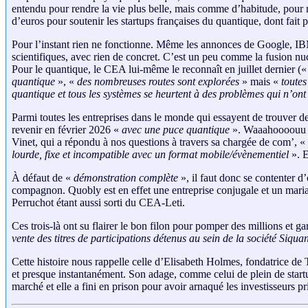
entendu pour rendre la vie plus belle, mais comme d’habitude, pour r
d’euros pour soutenir les startups françaises du quantique, dont fait 
Pour l’instant rien ne fonctionne. Même les annonces de Google, IBM
scientifiques, avec rien de concret. C’est un peu comme la fusion nucl
Pour le quantique, le CEA lui-même le reconnaît en juillet dernier (
quantique
», «
des nombreuses routes sont explorées
» mais «
toutes
quantique et tous les systèmes se heurtent à des problèmes qui n’ont 
Parmi toutes les entreprises dans le monde qui essayent de trouver d
revenir en février 2026 «
avec une puce quantique
». Waaahoooouu ! 
Vinet, qui a répondu à nos questions à travers sa chargée de com’, «
lourde, fixe et incompatible avec un format mobile/évènementiel
». E
À défaut de «
démonstration complète
», il faut donc se contenter d
compagnon. Quobly est en effet une entreprise conjugale et un mari
Perruchot étant aussi sorti du CEA-Leti.
Ces trois-là ont su flairer le bon filon pour pomper des millions et 
vente des titres de participations détenus au sein de la société Siqua
Cette histoire nous rappelle celle d’Elisabeth Holmes, fondatrice de 
et presque instantanément. Son adage, comme celui de plein de startup
marché et elle a fini en prison pour avoir arnaqué les investisseurs pri