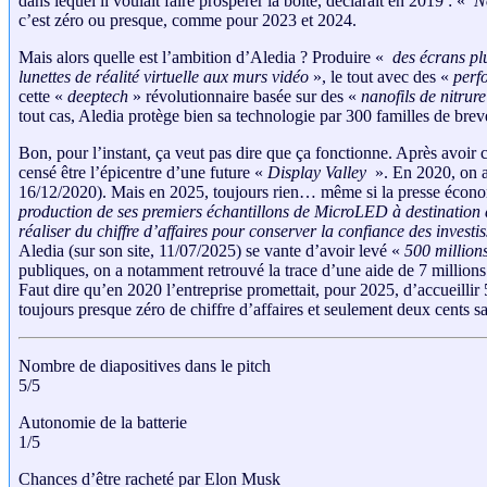
dans lequel il voulait faire prospérer la boîte, déclarait en 2019 : «
No
c’est zéro ou presque, comme pour 2023 et 2024.
Mais alors quelle est l’ambition d’Aledia ? Produire «
des écrans plu
lunettes de réalité virtuelle aux murs vidéo
», le tout avec des «
perf
cette «
deeptech
» révolutionnaire basée sur des «
nanofils de nitrur
tout cas, Aledia protège bien sa technologie par 300 familles de breve
Bon, pour l’instant, ça veut pas dire que ça fonctionne. Après avoir 
censé être l’épicentre d’une future «
Display Valley
». En 2020, on a
16/12/2020). Mais en 2025, toujours rien… même si la presse écon
production de ses premiers échantillons de MicroLED à destinatio
réaliser du chiffre d’affaires pour conserver la confiance des investi
Aledia (sur son site, 11/07/2025) se vante d’avoir levé «
500 million
publiques, on a notamment retrouvé la trace d’une aide de 7 millions
Faut dire qu’en 2020 l’entreprise promettait, pour 2025, d’accueillir 
toujours presque zéro de chiffre d’affaires et seulement deux cents sal
Nombre de diapositives dans le pitch
5/5
Autonomie de la batterie
1/5
Chances d’être racheté par Elon Musk