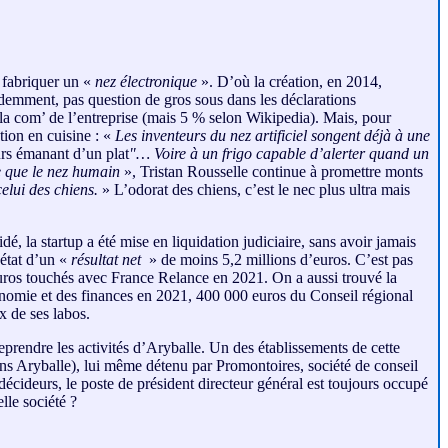
e fabriquer un «
nez électronique
». D’où la création, en 2014,
idemment, pas question de gros sous dans les déclarations
n la com’ de l’entreprise (mais 5 % selon Wikipedia). Mais, pour
ution en cuisine : «
Les inventeurs du nez artificiel songent déjà à une
urs émanant d’un plat
"… Voire à un frigo capable d’alerter quand un
le que le nez humain
», Tristan Rousselle continue à promettre monts
elui des chiens.
» L’odorat des chiens, c’est le nec plus ultra mais
é, la startup a été mise en liquidation judiciaire, sans avoir jamais
 état d’un «
résultat net
» de moins 5,2 millions d’euros. C’est pas
euros touchés avec France Relance en 2021. On a aussi trouvé la
conomie et des finances en 2021, 400 000 euros du Conseil régional
x de ses labos.
prendre les activités d’Aryballe. Un des établissements de cette
ans Aryballe), lui même détenu par Promontoires, société de conseil
écideurs, le poste de président directeur général est toujours occupé
lle société ?