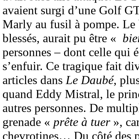
avaient surgi d’une Golf GTI
Marly au fusil à pompe. Le b
blessés, aurait pu être «
bie
personnes – dont celle qui ét
s’enfuir. Ce tragique fait di
articles dans
Le Daubé
, plu
quand Eddy Mistral, le princ
autres personnes. De multip
grenade «
prête à tuer
», ca
chevrotines… Du côté des po