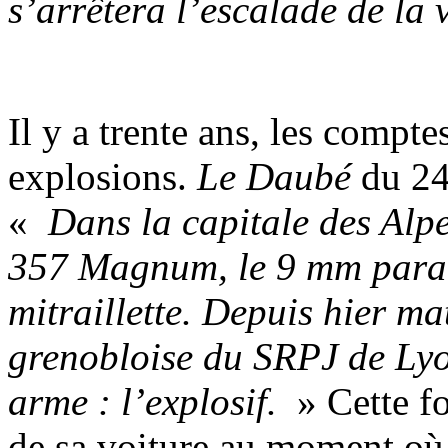
s’arrêtera l’escalade de la
Il y a trente ans, les compte
explosions.
Le Daubé
du 24
«
Dans la capitale des Alpe
357 Magnum, le 9 mm parabe
mitraillette. Depuis hier mat
grenobloise du SRPJ de Lyo
arme : l’explosif.
» Cette f
de sa voiture au moment où 