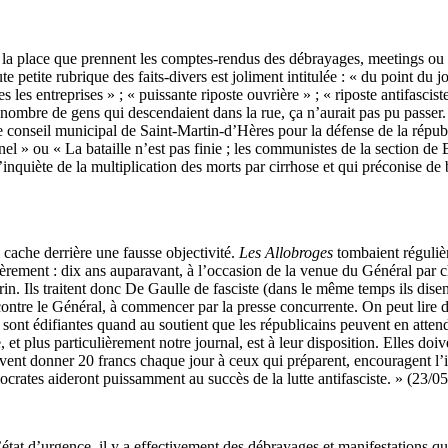
t la place que prennent les comptes-rendus des débrayages, meetings ou ma
oute petite rubrique des faits-divers est joliment intitulée : « du point du j
es les entreprises » ; « puissante riposte ouvrière » ; « riposte antifas
 le nombre de gens qui descendaient dans la rue, ça n’aurait pas pu passe
 conseil municipal de Saint-Martin-d’Hères pour la défense de la républ
l » ou « La bataille n’est pas finie ; les communistes de la section de B
inquiète de la multiplication des morts par cirrhose et qui préconise de bo
 cache derrière une fausse objectivité.
Les Allobroges
tombaient régulièr
ièrement : dix ans auparavant, à l’occasion de la venue du Général par c
in. Ils traitent donc De Gaulle de fasciste (dans le même temps ils di
 contre le Général, à commencer par la presse concurrente. On peut lire 
o sont édifiantes quand au soutient que les républicains peuvent en atte
et plus particulièrement notre journal, est à leur disposition. Elles doiv
vent donner 20 francs chaque jour à ceux qui préparent, encouragent l’in
ocrates aideront puissamment au succès de la lutte antifasciste. » (23/0
’état d’urgence, il y a effectivement des débrayages et manifestations q