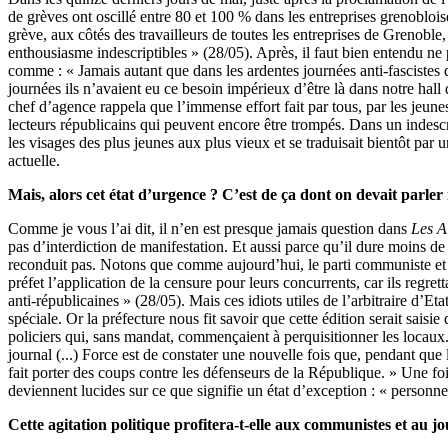
de grèves ont oscillé entre 80 et 100 % dans les entreprises grenoblois
grève, aux côtés des travailleurs de toutes les entreprises de Grenoble
enthousiasme indescriptibles » (28/05). Après, il faut bien entendu ne
comme : « Jamais autant que dans les ardentes journées anti-fascistes 
journées ils n’avaient eu ce besoin impérieux d’être là dans notre hall 
chef d’agence rappela que l’immense effort fait par tous, par les jeunes
lecteurs républicains qui peuvent encore être trompés. Dans un indescri
les visages des plus jeunes aux plus vieux et se traduisait bientôt par
actuelle.
Mais, alors cet état d’urgence ? C’est de ça dont on devait parle
Comme je vous l’ai dit, il n’en est presque jamais question dans
Les A
pas d’interdiction de manifestation. Et aussi parce qu’il dure moins de
reconduit pas. Notons que comme aujourd’hui, le parti communiste et 
préfet l’application de la censure pour leurs concurrents, car ils regre
anti-républicaines » (28/05). Mais ces idiots utiles de l’arbitraire d’Et
spéciale. Or la préfecture nous fit savoir que cette édition serait saisi
policiers qui, sans mandat, commençaient à perquisitionner les locaux. 
journal (...) Force est de constater une nouvelle fois que, pendant qu
fait porter des coups contre les défenseurs de la République. » Une fo
deviennent lucides sur ce que signifie un état d’exception : « personne 
Cette agitation politique profitera-t-elle aux communistes et au j