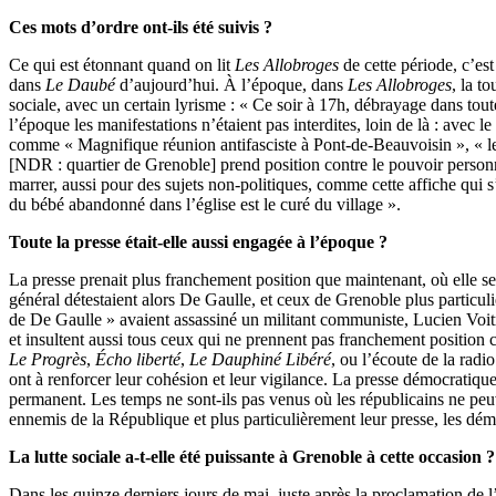
Ces mots d’ordre ont-ils été suivis ?
Ce qui est étonnant quand on lit
Les Allobroges
de cette période, c’es
dans
Le Daubé
d’aujourd’hui. À l’époque, dans
Les Allobroges
, la t
sociale, avec un certain lyrisme : « Ce soir à 17h, débrayage dans tout
l’époque les manifestations n’étaient pas interdites, loin de là : avec
comme « Magnifique réunion antifasciste à Pont-de-Beauvoisin », « le
[NDR : quartier de Grenoble] prend position contre le pouvoir personne
marrer, aussi pour des sujets non-politiques, comme cette affiche qui s’
du bébé abandonné dans l’église est le curé du village ».
Toute la presse était-elle aussi engagée à l’époque ?
La presse prenait plus franchement position que maintenant, où elle se
général détestaient alors De Gaulle, et ceux de Grenoble plus particul
de De Gaulle » avaient assassiné un militant communiste, Lucien Voitr
et insultent aussi tous ceux qui ne prennent pas franchement position
Le Progrès
,
Écho liberté
,
Le Dauphiné Libéré
, ou l’écoute de la radi
ont à renforcer leur cohésion et leur vigilance. La presse démocratique, 
permanent. Les temps ne sont-ils pas venus où les républicains ne peu
ennemis de la République et plus particulièrement leur presse, les dém
La lutte sociale a-t-elle été puissante à Grenoble à cette occasion ?
Dans les quinze derniers jours de mai, juste après la proclamation de l