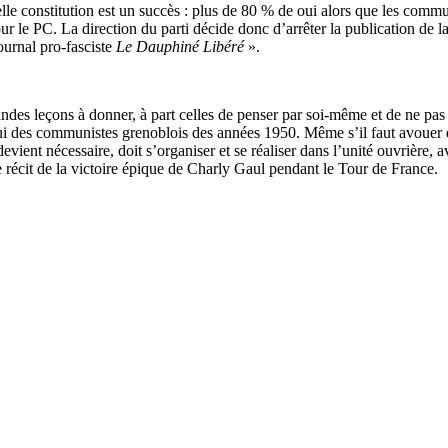
e constitution est un succès : plus de 80 % de oui alors que les commun
r le PC. La direction du parti décide donc d’arrêter la publication de 
ournal pro-fasciste
Le Dauphiné Libéré
».
es leçons à donner, à part celles de penser par soi-même et de ne pas s
ui des communistes grenoblois des années 1950. Même s’il faut avouer qu’
 devient nécessaire, doit s’organiser et se réaliser dans l’unité ouvrière, 
e récit de la victoire épique de Charly Gaul pendant le Tour de France.