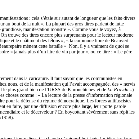
nifestations : cela s’étale sur autant de longueur que les faits-divers
our au bout de la nuit ». La plupart des gros titres parlent de lutte
ciste grandiose, manifestation monstre ». Comme vous le voyez, à
r. On trouve des titres encore plus surprenants pour le lecteur moderne
ique et le châtiment des félons », « la commune libre de Beauvert
eaurepaire mènent cette bataille ». Non, il y a vraiment de quoi se
ire « jamais plus d’un litre de vin par jour », ou ce titre : « Le père
ement dans la caricature. Il faut savoir que les communistes en
hez nous, et de la manifestation qui l’avait accompagnée, des « nervis
sent le plus grand bien de l’URSS de Khrouchtchev et de
La Pravda
...)
des choses comme : « La lecture de la presse d’information régionale
ndre pour la défense du régime démocratique. Les forces antifascistes
ent en faire, par une diffusion encore plus large, leur porte-parole
cendiaire et le décerveleur ? En boycottant sévèrement sans répit les
5/1958).
uasiment journaliers. Ça change d’aujourd’hui, hein ! « Hier, les taux