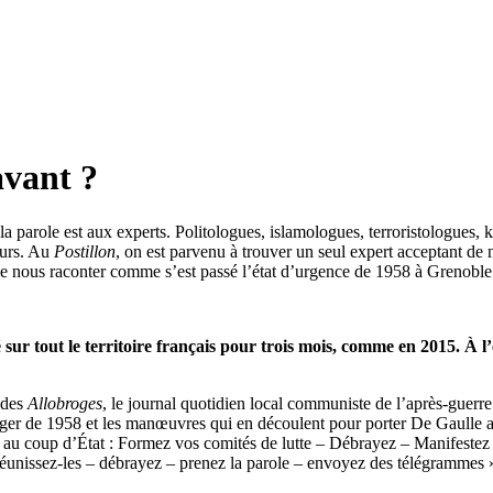
avant ?
la parole est aux experts. Politologues, islamologues, terroristologue
teurs. Au
Postillon
, on est parvenu à trouver un seul expert acceptant de 
e nous raconter comme s’est passé l’état d’urgence de 1958 à Grenoble
sur tout le territoire français pour trois mois, comme en 2015. À l’
e des
Allobroges
, le journal quotidien local communiste de l’après-guerre
’Alger de 1958 et les manœuvres qui en découlent pour porter De Gaulle 
ec au coup d’État : Formez vos comités de lutte – Débrayez – Manifestez 
 réunissez-les – débrayez – prenez la parole – envoyez des télégrammes 