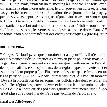
es. (…) On n’avait jamais vu un tel meeting à Grenoble, une telle levée 
, ont malgré la pluie incessante rallié, le plus souvent en cortège, le vi
 pas gober bêtement toutes les informations de ce journal dont la propaga
que nous vivons depuis le 13 mai, les républicains n’avaient senti ce q
de la place Grenette, attentifs aux nouvelles de tous les instants, perdant
 en particulier, effort qui pas un jour ne s’est relâché doit se poursuivr
ptible enthousiasme, les verres se sont levés à la santé des vaillants
Al
 une ronde endiablée entraînée par des chants patriotiques » (06/06). Au m
r normalement...
llobroges
. D’abord parce que contrairement à aujourd’hui, il n’entraîne
 deux semaines : l’état d’urgence a été mis en place pour trois mois le 17
la gauche en général avaient voté avec un grand enthousiasme l’état d
ttaient qu’on ait laissé « des journaux de la région appeler ouvertement e
at sont pris à leur propre piège. Finalement c’est eux qui se feront censu
e dès sa parution » (26/05). « Notre journal saisi hier. À Lyon, au moment
Devant la protestation du personnel, les policiers devaient se retirer. I
e les feuilles régionales peuvent déverser leur marchandise antinationa
is De Gaulle au pouvoir, des policiers gaullistes iront même jusqu’à sac
n’est plus sûr aujourd’hui de n’être pas victime de l’arbitraire ».
ournal
Les Allobroges
?