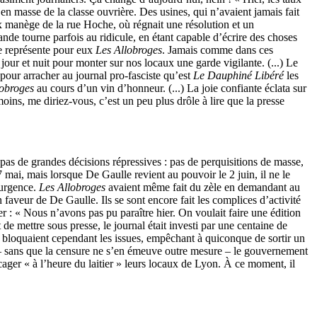
en masse de la classe ouvrière. Des usines, qui n’avaient jamais fait
eux manège de la rue Hoche, où régnait une résolution et un
nde tourne parfois au ridicule, en étant capable d’écrire des choses
ue représente pour eux
Les Allobroges
. Jamais comme dans ces
 jour et nuit pour monter sur nos locaux une garde vigilante. (...) Le
e pour arracher au journal pro-fasciste qu’est
Le Dauphiné Libéré
les
lobroges
au cours d’un vin d’honneur. (...) La joie confiante éclata sur
oins, me diriez-vous, c’est un peu plus drôle à lire que la presse
 pas de grandes décisions répressives : pas de perquisitions de masse,
 mai, mais lorsque De Gaulle revient au pouvoir le 2 juin, il ne le
’urgence.
Les Allobroges
avaient même fait du zèle en demandant au
n faveur de De Gaulle. Ils se sont encore fait les complices d’activité
rer : « Nous n’avons pas pu paraître hier. On voulait faire une édition
 de mettre sous presse, le journal était investi par une centaine de
ls bloquaient cependant les issues, empêchant à quiconque de sortir un
le – sans que la censure ne s’en émeuve outre mesure – le gouvernement
cager « à l’heure du laitier » leurs locaux de Lyon. À ce moment, il