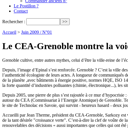
Commander anciens n°
Le Postillon ?
Contact
Rechercher :
Accueil
>
Juin 2009 / N°01
Le CEA-Grenoble montre la voie 
Grenoble cultive, entre autres mythes, celui d’être la ville-reine de l’
Depuis, l’image d’Epinal s’est renforcée. Grenoble ? C’est la ville d
l’authenticité écologiste de leurs actes. A longueur de communiqués de
de la planète ,avec bâtiments à énergie positive, normes HQE, ISO 14 0
la forte quantité d’industries polluantes (chimie, électronique...), les 
Depuis 2005, une pierre de plus s’est rajoutée à ce mur d’hypocrisie : 
autour du CEA (Commissariat à l’Energie Atomique) de Grenoble. Tenner
le site de Technolac en Savoie, qui survint - heureux hasard - deux jour
Accueilli par Jean Therme, président du CEA-Grenoble, Sarkozy est ve
de la tant désirée "croissance verte". C’est-à-dire la clef de voûte d
renouvelables des décisions « aussi importantes que celles qui ont été