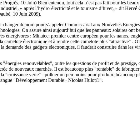
 Progrès, 10 Juin) Bien entendu, tout cela n’est pas fait pour les beaux 
ndustriel, « après l’hydro-électricité et le tourisme d’hiver, » dit Her
Daubé, 10 Juin 2009).
eut changer de nom pour s’appeler Commissariat aux Nouvelles Energies 
 technologies. On assure ainsi aujourd’hui que les panneaux solaires ont 
rès énergivores : Minatec, premier centre européen pour les nanos, englo
 la camelote électronique et à rendre cette camelote plus "attractive" . O
la demande des gadgets électroniques, il faudrait construire dans les vi
s "énergies renouvelables", outre les questions de profit et de prestige,
le crée de nouveaux marchés. Il est beaucoup plus "rentable" de fabrique
 la "croissance verte" : polluer un peu moins pour produire beaucoup plus
novlangue "Développement Durable - Nicolas Hulot©".