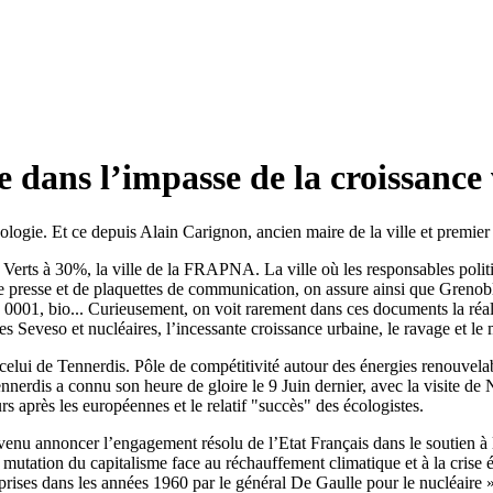
dans l’impasse de la croissance 
écologie. Et ce depuis Alain Carignon, ancien maire de la ville et premie
es Verts à 30%, la ville de la FRAPNA. La ville où les responsables poli
 presse et de plaquettes de communication, on assure ainsi que Grenoble
001, bio... Curieusement, on voit rarement dans ces documents la réalité 
sites Seveso et nucléaires, l’incessante croissance urbaine, le ravage et l
celui de Tennerdis. Pôle de compétitivité autour des énergies renouvelab
dis a connu son heure de gloire le 9 Juin dernier, avec la visite de Ni
s après les européennes et le relatif "succès" des écologistes.
nu annoncer l’engagement résolu de l’Etat Français dans le soutien à la
e la mutation du capitalisme face au réchauffement climatique et à la cr
 prises dans les années 1960 par le général De Gaulle pour le nucléaire 