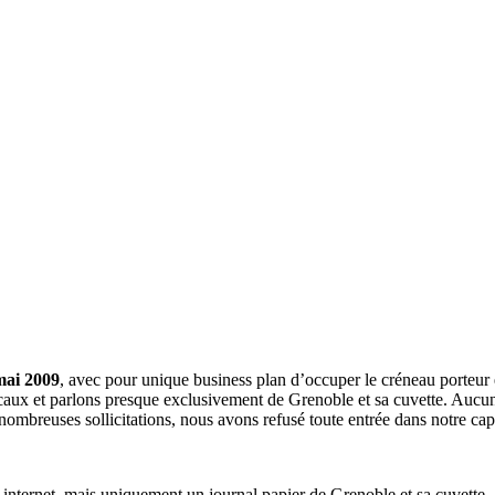
mai 2009
, avec pour unique business plan d’occuper le créneau porteur 
aux et parlons presque exclusivement de Grenoble et sa cuvette. Aucune 
nombreuses sollicitations, nous avons refusé toute entrée dans notre c
a internet, mais uniquement un journal papier de Grenoble et sa cuvette.