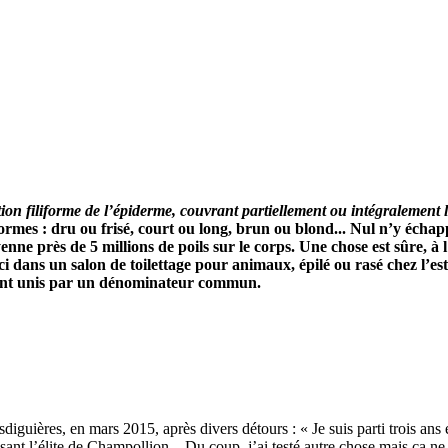
on filiforme de l’épiderme, couvrant partiellement ou intégralement l
formes : dru ou frisé, court ou long, brun ou blond... Nul n’y écha
 près de 5 millions de poils sur le corps. Une chose est sûre, à l’
rci dans un salon de toilettage pour animaux, épilé ou rasé chez l’es
rtant unis par un dénominateur commun.
sdiguières, en mars 2015, après divers détours : « Je suis parti trois an
isant l’élite de Champollion... Du coup, j’ai testé autre chose mais ça n