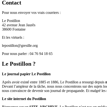
Contact
Pour nous envoyer vos vrais courriers :
Le Postillon
42 avenue Jean Jaurès
38600 Fontaine
Et les virtuels :
lepostillon@gresille.org
Pour nous parler : 04 76 94 18 65
Le Postillon ?
Le journal papier Le Postillon
Après avoir existé entre 1885 et 1886, Le Postillon a ressurgi depuis
Devant l’ampleur de la tâche, nous nous concentrons sur des sujets loc
nous convaincre de devenir son journal de propagande. Et malgré les 
Le site internet du Postillon
Bienvenue sur un
SITE-ARCHIVE
. Le Postillon n’est pas un médi