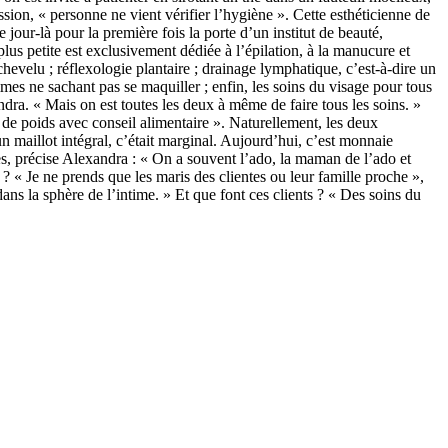
ession, « personne ne vient vérifier l’hygiène ». Cette esthéticienne de
 jour-là pour la première fois la porte d’un institut de beauté,
us petite est exclusivement dédiée à l’épilation, à la manucure et
chevelu ; réflexologie plantaire ; drainage lymphatique, c’est-à-dire un
mes ne sachant pas se maquiller ; enfin, les soins du visage pour tous
ndra. « Mais on est toutes les deux à même de faire tous les soins. »
 de poids avec conseil alimentaire ». Naturellement, les deux
 un maillot intégral, c’était marginal. Aujourd’hui, c’est monnaie
âges, précise Alexandra : « On a souvent l’ado, la maman de l’ado et
 Je ne prends que les maris des clientes ou leur famille proche »,
ans la sphère de l’intime. » Et que font ces clients ? « Des soins du