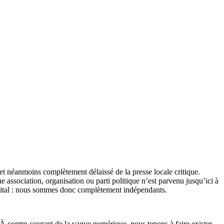
et néanmoins complètement délaissé de la presse locale critique.
association, organisation ou parti politique n’est parvenu jusqu’ici à
apital : nous sommes donc complètement indépendants.
 À contre-courant de la vague numérique, nous tenons à faire exister