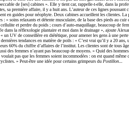
ccable de [ses] cabines ». Elle y tient car, rappelle-t-elle, dans la prof
s, sa première affaire, il y a huit ans. L’auteur de ces lignes poussant ce
t en guides pour néophyte. Deux cabines accueillent les clientes. La pl
s : « soins relaxants et détente musculaire, de la base des pieds au cuir 
cellulite et perdre du poids ; cours d’auto-maquillage, beaucoup de fem
e dans la réflexologie plantaire et moi dans le drainage », ajoute Alexa
te « un UV de conseillère en diététique, pour amener les gens à une perte
s dernières tendances en matière de poils : « C’est vrai qu’il y a 20 ans,
lleurs 60% du chiffre d’affaires de l’institut. Les clientes sont de tous 
ussi des femmes n’ayant pas beaucoup de moyens. » Quid des hommes ? «
on ne voulait pas que les femmes soient incommodées : on est quand même d
cyclistes. » Peut-être une idée pour certains grimpeurs du
Postillon
...