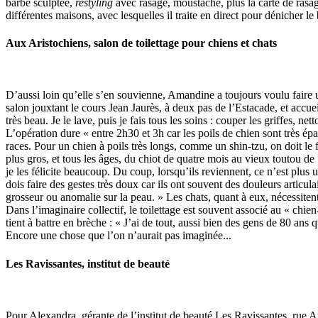
barbe sculptée,
restyling
avec rasage, moustache, plus la carte de rasag
différentes maisons, avec lesquelles il traite en direct pour dénicher le
Aux Aristochiens, salon de toilettage pour chiens et chats
D’aussi loin qu’elle s’en souvienne, Amandine a toujours voulu faire u
salon jouxtant le cours Jean Jaurès, à deux pas de l’Estacade, et accue
très beau. Je le lave, puis je fais tous les soins : couper les griffes, ne
L’opération dure « entre 2h30 et 3h car les poils de chien sont très ép
races. Pour un chien à poils très longs, comme un shin-tzu, on doit le f
plus gros, et tous les âges, du chiot de quatre mois au vieux toutou de
je les félicite beaucoup. Du coup, lorsqu’ils reviennent, ce n’est plus
dois faire des gestes très doux car ils ont souvent des douleurs articu
grosseur ou anomalie sur la peau. » Les chats, quant à eux, nécessitent u
Dans l’imaginaire collectif, le toilettage est souvent associé au « chi
tient à battre en brèche : « J’ai de tout, aussi bien des gens de 80 a
Encore une chose que l’on n’aurait pas imaginée...
Les Ravissantes, institut de beauté
Pour Alexandra, gérante de l’institut de beauté Les Ravissantes, rue Am