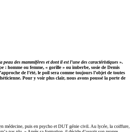
a peau des mammifères et dont il est l’une des caractéristiques
».
ppe : homme ou femme, « gorille » ou imberbe, sosie de Demis
approche de l’été, le poil sera comme toujours l’objet de toutes
théticienne. Pour y voir plus clair, nous avons poussé la porte de
s en médecine, puis en psycho et DUT génie civil. Au lycée, la coiffure,
e m’a pas plu. » Après sa formation, il décide d’ouvrir son propre