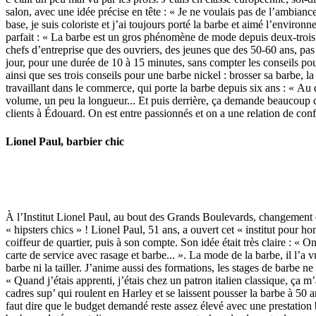
salon, avec une idée précise en tête : « Je ne voulais pas de l’ambianc
base, je suis coloriste et j’ai toujours porté la barbe et aimé l’environn
parfait : « La barbe est un gros phénomène de mode depuis deux-trois ans,
chefs d’entreprise que des ouvriers, des jeunes que des 50-60 ans, pas
jour, pour une durée de 10 à 15 minutes, sans compter les conseils pour
ainsi que ses trois conseils pour une barbe nickel : brosser sa barbe, l
travaillant dans le commerce, qui porte la barbe depuis six ans : « Au d
volume, un peu la longueur... Et puis derrière, ça demande beaucoup d’
clients à Édouard. On est entre passionnés et on a une relation de conf
Lionel Paul, barbier chic
À l’Institut Lionel Paul, au bout des Grands Boulevards, changement de
« hipsters chics » ! Lionel Paul, 51 ans, a ouvert cet « institut pou
coiffeur de quartier, puis à son compte. Son idée était très claire : « 
carte de service avec rasage et barbe... ». La mode de la barbe, il l’a 
barbe ni la tailler. J’anime aussi des formations, les stages de barbe n
« Quand j’étais apprenti, j’étais chez un patron italien classique, ça m
cadres sup’ qui roulent en Harley et se laissent pousser la barbe à 50 
faut dire que le budget demandé reste assez élevé avec une prestation 