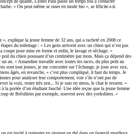
concept de qualité, Lionel Paul passe un temps fou à contacter
à barbe. « On peut même se raser en mode bio », se félicite-t-il.
te », explique la jeune femme de 32 ans, qui a racheté en 2008 ce
 étapes du toilettage : « Les gens arrivent avec un chien qui n’est pas
est la coupe pour mise en forme et enfin, le lavage et séchage. »
, le poil du chien poussant d’un centimètre par mois. Mais ça dépend des
r un an. » Amandine travaille avec toutes les races, du plus petit au
ens sont tout jeunes, je me concentre sur l’échange, je joue avec eux,
hiens âgés, en revanche, « c’est plus compliqué, il faut du temps. Je
minutes pour analyser leur comportement, voir s’ils n’ont pas de
la voix, rester très zen... Si je suis en stress, le chat le ressent. »
ent à la portée d’un étudiant fauché. Une idée reçue que la jeune femme
aucoup de Brésiliens par exemple, souvent avec des yorkshires. »
on est invité à patienter en sirotant un thé dans un fauteuil moelleux,