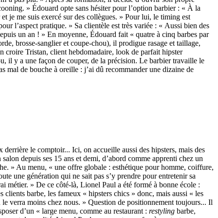
cooning. » Édouard opte sans hésiter pour l’option barbier : « À la
r et je me suis exercé sur des collègues. » Pour lui, le timing est
our l’aspect pratique. » Sa clientèle est très variée : « Aussi bien des
e depuis un an ! » En moyenne, Édouard fait « quatre à cinq barbes par
de, brosse-sanglier et coupe-chou), il prodigue rasage et taillage,
n croire Tristan, client hebdomadaire, look de parfait hipster
, il y a une façon de couper, de la précision. Le barbier travaille le
pas mal de bouche à oreille : j’ai dû recommander une dizaine de
rrière le comptoir... Ici, on accueille aussi des hipsters, mais des
 en salon depuis ses 15 ans et demi, d’abord comme apprenti chez un
 niche. » Au menu, « une offre globale : esthétique pour homme, coiffure,
toute une génération qui ne sait pas s’y prendre pour entretenir sa
rai métier. » De ce côté-là, Lionel Paul a été formé à bonne école :
es clients barbe, les fameux « hipsters chics » donc, mais aussi « les
n le verra moins chez nous. » Question de positionnement toujours... Il
disposer d’un « large menu, comme au restaurant :
restyling
barbe,