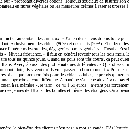
e pur » proposant diverses options. Toujours soucieux de justifier son 
 blaireau en fibres végétales ou les meilleures crèmes à raser et brosses 
n métier au contact des animaux. « J’ai eu des chiens depuis toute peti
illant exclusivement des chiens (80%) et des chats (20%). Elle décrit les
ttoyer l’intérieur des oreilles, dégager les parties génitales... Ensuite c’
ais ». Niveau fréquence, « il faut en général revenir tous les trois mois
aire tous les quinze jours. Quand les poils sont très courts, ça peut dure
 18 ans. Avec, là aussi, des problématiques différentes : « Quand les chi
 une contrainte, ils savent qu’ils vont passer un bon moment. » Pour les c
laires. à chaque première fois pour des chiens adultes, je prends quinze 
ne approche encore différente. Amandine s’attache ainsi à « ne pas élever 
en-chien à sa mémère », le tarif – de 40 à 60 euros – n’étant pas forcém
ns que des jeunes de 18 ans, des familles et même des étrangers. On a be
père, le bien-être des clientes n’est pas un mot galvaudé. Dès l’entrée, 