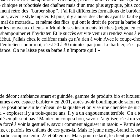
e clinique et robotisée des chaînes mais d’un truc plus atypique, plus co
ement rétro des ‘‘barber shop’’. J’ai fait différentes formations de barbie
 avec le style hipster. Et puis, il y a aussi des clients ayant la barbe p
 mal de motards... et même des flics, qui ont le droit de porter la barb
 les nouveaux clients. » Muni de ses instruments fétiches (peigne en cor
a shampouiner et l’hydrater. Et le succès est vite venu au rendez-vous à e
ébut, j’allais chez le coiffeur mais ça n’a rien à voir. Avec le coupe-chou
entretien : pour moi, c’est 20 à 30 minutes par jour. Le barbier, c’est 
iance. On ne laisse pas sa barbe à n’importe qui ! »
 décor : ambiance smart et guindée, gamme de produits bio et luxueux de
r hommes avec espace barbier » en 2001, après avoir bourlingué de salon
On se positionne sur le créneau de la qualité et on vise une clientèle de
vu « exploser il y a trois-quatre ans. Il y a un engouement terrible. On a 
e désemplissent pas ! Manier un coupe-chou, savoir l’aiguiser, c’est un v
’a forcé à voir la gestuelle, savoir comment aiguiser un rasoir. » Parmi s
ans, et parfois les enfants de ces gens-là. Mais le jeune méga-branché, o
barbe comprise entre 22 et 60 euros. Mais pour ce tarif, le client peut 