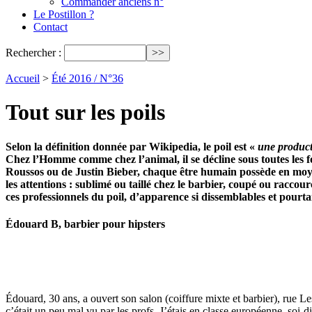
Commander anciens n°
Le Postillon ?
Contact
Rechercher :
Accueil
>
Été 2016 / N°36
Tout sur les poils
Selon la définition donnée par Wikipedia, le poil est «
une producti
Chez l’Homme comme chez l’animal, il se décline sous toutes les 
Roussos ou de Justin Bieber, chaque être humain possède en moyenne
les attentions : sublimé ou taillé chez le barbier, coupé ou raccou
ces professionnels du poil, d’apparence si dissemblables et pou
Édouard B, barbier pour hipsters
Édouard, 30 ans, a ouvert son salon (coiffure mixte et barbier), rue Le
c’était un peu mal vu par les profs. J’étais en classe européenne, soi-d