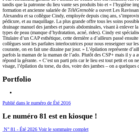
tandis que la patronne du lieu vante ses produits bio et « l’hygiène impe
formation et ancienne salariée de
TéléGrenoble
a ouvert Les Ravissante
Alexandra et sa collègue Cindy, employée depuis cinq ans, s’improvisen
pédicure, et au maquillage. La plus grande offre tous les soins possible
drainage manuel des jambes et parois abdominales, visant à enlever la 
types de peau (manque d’hydratation, acné, rides). Cindy est spécialisé
Titulaire d’un CAP esthétique, cette dernière a d’ailleurs passé ensui
collègues sont les parfaites interlocutrices pour nous renseigner sur le
courante, on en fait une dizaine par jour. » L’épilation représente d’ai
parfois la maman de la maman de l’ado. Plutôt des CSP+ mais il y a a
répond la gérante. « C’est un parti pris car le lieu est tout petit et 
visage, l’épilation du torse, du dos, voire des jambes – on a quelques 
Portfolio
Publié dans le numéro de Été 2016
Le numéro 81 est en kiosque !
N° 81 - Été 2026
Voir le sommaire complet