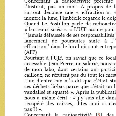
Concernant la radioactivité présente 
l’Institut, pas un mot. À propos de l
surtout dénoncé une « effraction ».
montre la lune, l’imbécile regarde le doig
Quand Le Postillon parle de radioactiv
« barreaux sciés ». « L’UJF assure pour 
‘‘jamais défaussée de ses responsabilités
lancement de poursuites suite à l’‘
effraction’’ dans le local où sont entrepo
(AFP)
Pourtant à l’UJF, on savait que ce local
accessible. Jean-Pierre, un salarié, nous 
de mon labo, dont certains ont partici
cailloux, ne réfutent pas du tout les mes
L’un d’entre eux m’a dit que c’était st
ces déchets là-bas parce que c’était un 
vandalisé et squatté ». Après la publicati
nous a même écrit : « j’y suis allé dans
récupéré des caisses, dites moi si c’
pas ?! ».
Concernant la radioactivité
[
3
]
des 