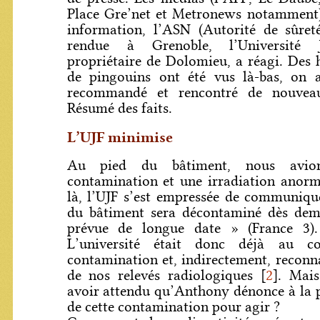
Place Gre’net et Metronews notamment) 
information, l’ASN (Autorité de sûreté
rendue à Grenoble, l’Université J
propriétaire de Dolomieu, a réagi. Des
de pingouins ont été vus là-bas, on
recommandé et rencontré de nouveau
Résumé des faits.
L’UJF minimise
Au pied du bâtiment, nous avio
contamination et une irradiation anorm
là, l’UJF s’est empressée de communique
du bâtiment sera décontaminé dès dema
prévue de longue date » (France 3).
L’université était donc déjà au c
contamination et, indirectement, reconna
de nos relevés radiologiques
[
2
]
. Mais
avoir attendu qu’Anthony dénonce à la p
de cette contamination pour agir ?