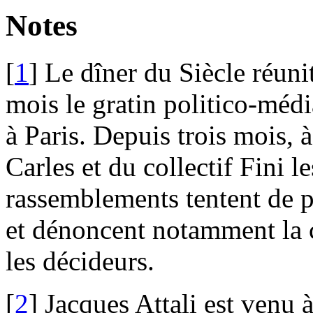
Notes
[
1
]
Le dîner du Siècle réuni
mois le gratin politico-média
à Paris. Depuis trois mois, à
Carles et du collectif Fini l
rassemblements tentent de pe
et dénoncent notamment la co
les décideurs.
[
2
]
Jacques Attali est venu 