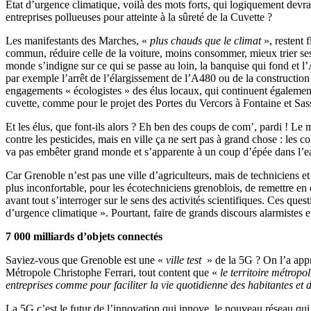
État d’urgence climatique, voilà des mots forts, qui logiquement devr
entreprises pollueuses pour atteinte à la sûreté de la Cuvette ?
Les manifestants des Marches, «
plus chauds que le climat
», restent 
commun, réduire celle de la voiture, moins consommer, mieux trier ses
monde s’indigne sur ce qui se passe au loin, la banquise qui fond et l’
par exemple l’arrêt de l’élargissement de l’A480 ou de la constructi
engagements « écologistes » des élus locaux, qui continuent égalemen
cuvette, comme pour le projet des Portes du Vercors à Fontaine et Sa
Et les élus, que font-ils alors ? Eh ben des coups de com’, pardi ! Le 
contre les pesticides, mais en ville ça ne sert pas à grand chose : les co
va pas embêter grand monde et s’apparente à un coup d’épée dans l’eau
Car Grenoble n’est pas une ville d’agriculteurs, mais de techniciens et
plus inconfortable, pour les écotechniciens grenoblois, de remettre en c
avant tout s’interroger sur le sens des activités scientifiques. Ces q
d’urgence climatique ». Pourtant, faire de grands discours alarmistes e
7 000 milliards d’objets connectés
Saviez-vous que Grenoble est une «
ville test
» de la 5G ? On l’a appr
Métropole Christophe Ferrari, tout content que «
le territoire métropo
entreprises comme pour faciliter la vie quotidienne des habitantes et 
La 5G c’est le futur de l’innovation qui innove, le nouveau réseau qui