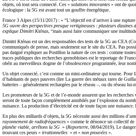
objets, où tout sera connecté. Ces «
solutions innovantes
» ont de quoi
écologique : la 5G est avant tout un gouffre énergétique.
France 3 Alpes (15/11/2017) : « “L’objectif est d’arriver à une ruptur
5G ouvre des perspectives presque vertigineuses : plusieurs dizaines 
explique Dimitri Kténas
, “mais aussi faire communiquer une multitude
Dimitri Kténas est un des responsables des tests de la 5G au CEA (Comm
communiqués de presse, mais seulement sur le site du CEA. Pas possibl
pas daigné expliquer au Postillon la nature de ces tests : comme toute
traces publiques des recherches grenobloises est le reportage de France 
obéir au merveilleux dogme de l’obsolescence programmée, leur nomb
Un objet connecté, c’est comme un mini-ordinateur qui tourne. Pour fab
d’habitants de pays pauvres (lire La guerre des métaux rares de Guilla
batteries – généralement rechargées par le réseau –, ou du réseau lui
Les promoteurs de la 5G et de l’e-monde assurent que les recherches v
seront de toute façon complètement annihilés par l’explosion du nombre
nuisance. La production d’électricité est de toute façon une nuisance.
En plus des milliards d’objets, la 5G nécessite aussi des millions d’an
rayonnement de radiofréquences
» comme le dénonce un collectif de 
planète viable, arrêtons la 5G
» (
Reporterre
, 08/04/2019). Le danger 
trouvant ces peurs «
irrationnelles
» et «
non prouvées
».