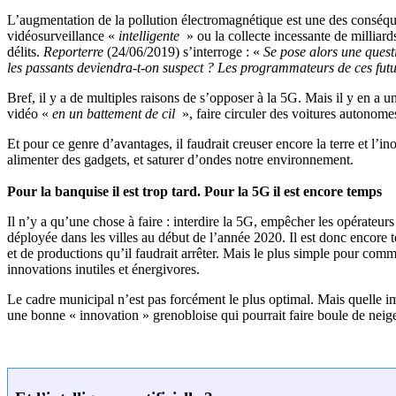
L’augmentation de la pollution électromagnétique est une des consé
vidéosurveillance «
intelligente
» ou la collecte incessante de milliards
délits.
Reporterre
(24/06/2019) s’interroge : «
Se pose alors une quest
les passants deviendra-t-on suspect ? Les programmateurs de ces futu
Bref, il y a de multiples raisons de s’opposer à la 5G. Mais il y en a
vidéo «
en un battement de cil
», faire circuler des voitures autonom
Et pour ce genre d’avantages, il faudrait creuser encore la terre et l’
alimenter des gadgets, et saturer d’ondes notre environnement.
Pour la banquise il est trop tard. Pour la 5G il est encore temps
Il n’y a qu’une chose à faire : interdire la 5G, empêcher les opérateu
déployée dans les villes au début de l’année 2020. Il est donc encore 
et de productions qu’il faudrait arrêter. Mais le plus simple pour comm
innovations inutiles et énergivores.
Le cadre municipal n’est pas forcément le plus optimal. Mais quelle im
une bonne « innovation » grenobloise qui pourrait faire boule de neig