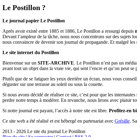
Le Postillon ?
Le journal papier Le Postillon
Après avoir existé entre 1885 et 1886, Le Postillon a ressurgi depuis
Devant l’ampleur de la tâche, nous nous concentrons sur des sujets loc
nous convaincre de devenir son journal de propagande. Et malgré les 
Le site internet du Postillon
Bienvenue sur un
SITE-ARCHIVE
. Le Postillon n’est pas un médi
avant tout un objet dans la vraie vie, qui sent l’encre et qu’on peut se
Plutôt que de se fatiguer les yeux derrière un écran, nous vous consei
déguster sur une terrasse au soleil ou sous la couette.
Si nous avons décidé de réaliser ce site, c’est pour que les internaute
perdre notre temps à modérer. En revanche, nous lirons avec plaisir to
Si notre journal est payant, l’accès à notre site est libre.
Profitez-en bi
Ce site web a été réalisé et est hébergé en partenariat avec
Grésille
. S
2013 - 2026 Le site du journal Le Postillon
Plan du site
|
Se connecter
|
Contact
|
RSS 2.0