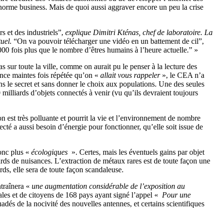
énorme business. Mais de quoi aussi aggraver encore un peu la crise
s et des industriels”,
explique Dimitri Kténas, chef de laboratoire. La
tuel.
“On va pouvoir télécharger une vidéo en un battement de cil”,
00 fois plus que le nombre d’êtres humains à l’heure actuelle.” »
 sur toute la ville, comme on aurait pu le penser à la lecture des
ance maintes fois répétée qu’on «
allait vous rappeler
», le CEA n’a
ns le secret et sans donner le choix aux populations. Une des seules
 milliards d’objets connectés à venir (vu qu’ils devraient toujours
 est très polluante et pourrit la vie et l’environnement de nombre
cté a aussi besoin d’énergie pour fonctionner, qu’elle soit issue de
donc plus «
écologiques
». Certes, mais les éventuels gains par objet
ards de nuisances. L’extraction de métaux rares est de toute façon une
ards, elle sera de toute façon scandaleuse.
ntraînera «
une augmentation considérable de l’exposition au
es et de citoyens de 168 pays ayant signé l’appel «
Pour une
adés de la nocivité des nouvelles antennes, et certains scientifiques