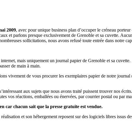
mai 2009
, avec pour unique business plan d’occuper le créneau porteur 
aux et parlons presque exclusivement de Grenoble et sa cuvette. Aucune 
nombreuses sollicitations, nous avons refusé toute entrée dans notre c
a internet, mais uniquement un journal papier de Grenoble et sa cuvette.
 passer de main à main.
llons vivement de vous procurer les exemplaires papier de notre journal 
s s’intéressant aux sujets que nous avons traité puissent trouver nos éc
utes vos réactions, emballées ou énervées, par courrier postal ou par mai
en car chacun sait que la presse gratuite est vendue.
a réalisation et son hébergement reposent sur des logiciels libres issus d