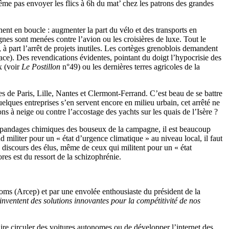
me pas envoyer les flics à 6h du mat’ chez les patrons des grandes
nent en boucle : augmenter la part du vélo et des transports en
es sont menées contre l’avion ou les croisières de luxe. Tout le
 à part l’arrêt de projets inutiles. Les cortèges grenoblois demandent
e). Des revendications évidentes, pointant du doigt l’hypocrisie des
x (voir
Le Postillon
n°49) ou les dernières terres agricoles de la
les de Paris, Lille, Nantes et Clermont-Ferrand. C’est beau de se battre
 quelques entreprises s’en servent encore en milieu urbain, cet arrêté ne
 à neige ou contre l’accostage des yachts sur les quais de l’Isère ?
aux épandages chimiques des bouseux de la campagne, il est beaucoup
d militer pour un « état d’urgence climatique » au niveau local, il faut
u discours des élus, même de ceux qui militent pour un « état
res est du ressort de la schizophrénie.
oms (Arcep) et par une envolée enthousiaste du président de la
s’inventent des solutions innovantes pour la compétitivité de nos
ire circuler des voitures autonomes ou de développer l’internet des