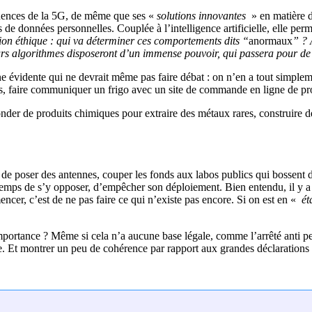
quences de la 5G, de même que ses «
solutions innovantes
» en matière d
 de données personnelles. Couplée à l’intelligence artificielle, elle perm
ion éthique : qui va déterminer ces comportements dits “
anormaux
” ? 
rs algorithmes disposeront d’un immense pouvoir, qui passera pour de l
 une évidente qui ne devrait même pas faire débat : on n’en a tout simpl
es, faire communiquer un frigo avec un site de commande en ligne de pro
inonder de produits chimiques pour extraire des métaux rares, construire 
rs de poser des antennes, couper les fonds aux labos publics qui bossent 
temps de s’y opposer, d’empêcher son déploiement. Bien entendu, il y a p
encer, c’est de ne pas faire ce qui n’existe pas encore. Si on est en «
ét
portance ? Même si cela n’a aucune base légale, comme l’arrêté anti pest
e. Et montrer un peu de cohérence par rapport aux grandes déclarations s