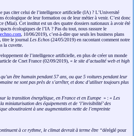
as citer celui de l’intelligence artificielle (IA) ? L’Université
ens écologique de leur formation ou de leur métier à venir. C’est donc
nce (Miai). Cet institut est un des quatre dossiers nationaux à avoir été
s impacts écologiques de l’IA ? Pas du tout, nous rassure le
techno.com
, 10/06/2019), c’est-à-dire que seuls les business plans
 titre le journal
Les Echos
(24/05/2019) en racontant comment notre
s la cuvette.
loppement de l’intelligence artificielle, en plus de créer un monde
n article de Cnet France (02/09/2019), «
le site d’actualité web et high
t qu’un être humain pendant 57 ans, ou que 5 voitures pendant leur
aine ne sont pas près de s’arrêter, et donc d’utiliser toujours plus
 sur la transition énergétique, en France et en Europe
» : «
Les
 miniaturisation des équipements et de ‘l’invisibilité’ des
érique aboutiraient à une augmentation nette de l’empreinte
ontinuent à ce rythme, le climat devrait à terme être “
déréglé pour