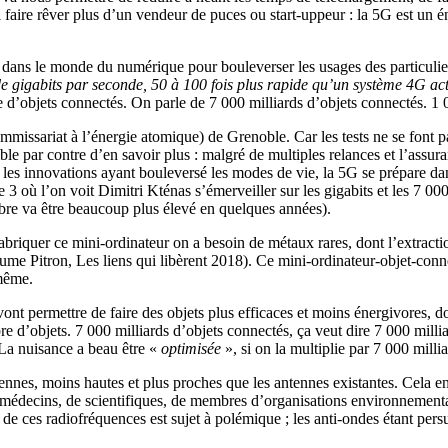
 faire rêver plus d’un vendeur de puces ou start-uppeur : la 5G est un 
e dans le monde du numérique pour bouleverser les usages des particulier
de gigabits par seconde, 50 à 100 fois plus rapide qu’un système 4G ac
 d’objets connectés. On parle de 7 000 milliards d’objets connectés. 1 0
issariat à l’énergie atomique) de Grenoble. Car les tests ne se font pas
e par contre d’en savoir plus : malgré de multiples relances et l’assur
s les innovations ayant bouleversé les modes de vie, la 5G se prépare da
3 où l’on voit Dimitri Kténas s’émerveiller sur les gigabits et les 7 000
re va être beaucoup plus élevé en quelques années).
riquer ce mini-ordinateur on a besoin de métaux rares, dont l’extraction
ume Pitron, Les liens qui libèrent 2018). Ce mini-ordinateur-objet-conne
-même.
ont permettre de faire des objets plus efficaces et moins énergivores, 
 d’objets. 7 000 milliards d’objets connectés, ça veut dire 7 000 milli
 La nuisance a beau être «
optimisée
», si on la multiplie par 7 000 milli
tennes, moins hautes et plus proches que les antennes existantes. Cela e
médecins, de scientifiques, de membres d’organisations environnemental
de ces radiofréquences est sujet à polémique ; les anti-ondes étant persu