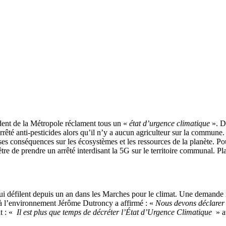
ident de la Métropole réclament tous un «
état d’urgence climatique
». De
êté anti-pesticides alors qu’il n’y a aucun agriculteur sur la commune. 
t ses conséquences sur les écosystèmes et les ressources de la planète. Po
 être de prendre un arrêté interdisant la 5G sur le territoire communal. Pl
i défilent depuis un an dans les Marches pour le climat. Une demande re
t à l’environnement Jérôme Dutroncy a affirmé : «
Nous devons déclarer 
t : «
Il est plus que temps de décréter l’État d’Urgence Climatique
» a