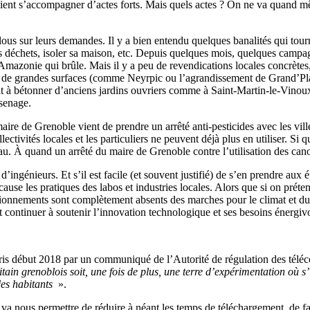
aient s’accompagner d’actes forts. Mais quels actes ? On ne va quand mê
flous sur leurs demandes. Il y a bien entendu quelques banalités qui tour
 déchets, isoler sa maison, etc. Depuis quelques mois, quelques campagn
Amazonie qui brûle. Mais il y a peu de revendications locales concrètes,
on de grandes surfaces (comme Neyrpic ou l’agrandissement de Grand’Plac
t à bétonner d’anciens jardins ouvriers comme à Saint-Martin-le-Vinou
ssenage.
maire de Grenoble vient de prendre un arrêté anti-pesticides avec les vil
llectivités locales et les particuliers ne peuvent déjà plus en utiliser. Si
. À quand un arrêté du maire de Grenoble contre l’utilisation des canons
 d’ingénieurs. Et s’il est facile (et souvent justifié) de s’en prendre 
ause les pratiques des labos et industries locales. Alors que si on préten
uestionnements sont complètement absents des marches pour le climat et d
t continuer à soutenir l’innovation technologique et ses besoins énergivo
is début 2018 par un communiqué de l’Autorité de régulation des téléc
litain grenoblois soit, une fois de plus, une terre d’expérimentation où 
des habitants
».
 va nous permettre de réduire à néant les temps de téléchargement, de fa