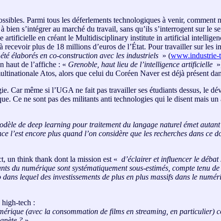
ssibles. Parmi tous les déferlements technologiques à venir, comment ne p
bien s’intégrer au marché du travail, sans qu’ils s’interrogent sur le s
rtificielle en créant le Multidisciplinary institute in artificial intellige
 et à recevoir plus de 18 millions d’euros de l’État. Pour travailler sur le
 été élaborés en co-construction avec les industriels
» (
www.industrie-
n haut de l’affiche : «
Grenoble, haut lieu de l’intelligence artificielle
»,
la multinationale Atos, alors que celui du Coréen Naver est déjà présent dan
Car même si l’UGA ne fait pas travailler ses étudiants dessus, le déve
que. Ce ne sont pas des militants anti technologies qui le disent mais u
modèle de deep learning pour traitement du langage naturel émet autan
ce l’est encore plus quand l’on considère que les recherches dans ce dom
ct, un think thank dont la mission est «
d’éclairer et influencer le débat
ants du numérique sont systématiquement sous-estimés, compte tenu de la
nario dans lequel des investissements de plus en plus massifs dans le num
 high-tech :
numérique (avec la consommation de films en streaming, en particulier) c
lanète ?
»