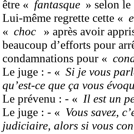
être «
fantasque
» selon le 
Lui-même regrette cette «
e
«
choc
» après avoir appris
beaucoup d’efforts pour arrê
condamnations pour «
condu
Le juge : - «
Si je vous parl
qu’est-ce que ça vous évoq
Le prévenu : - «
Il est un p
Le juge : - «
Vous savez, c’
judiciaire, alors si vous con