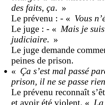
des faits, ça
. »
Le prévenu : - «
Vous n’é
Le juge : - «
Mais je suis
judiciaire
. »
Le juge demande comment 
peines de prison.
«
Ça s’est mal passé par
prison, il ne se passe rie
Le prévenu reconnaît s’ê
et avoir été violent. «
La 