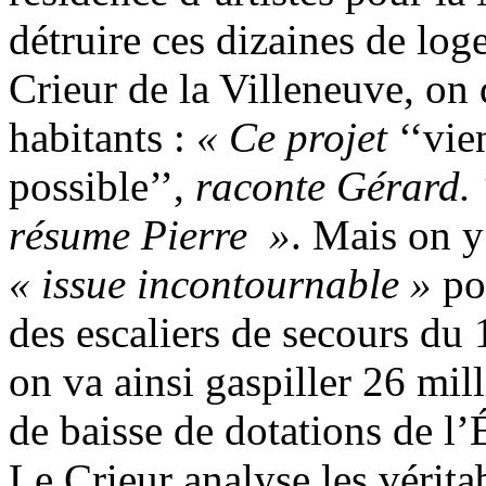
détruire ces dizaines de log
Crieur de la Villeneuve, on 
habitants :
« Ce projet
‘‘vie
possible’’,
raconte Gérard.
résume Pierre
»
. Mais on y
« issue incontournable »
pou
des escaliers de secours du 
on va ainsi gaspiller 26 mil
de baisse de dotations de l’
Le Crieur analyse les vérita