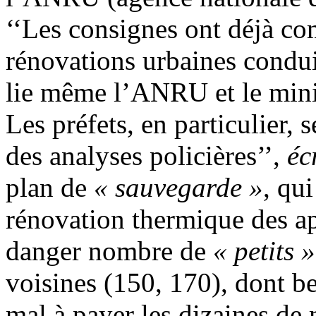
‘‘Les consignes ont déjà co
rénovations urbaines condu
lie même l’ANRU et le minis
Les préfets, en particulier, se
des analyses policières’’,
éc
plan de
« sauvegarde »
, qu
rénovation thermique des ap
danger nombre de
« petits »
voisines (150, 170), dont b
mal à payer les dizaines de 