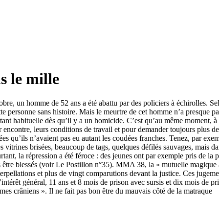
s le mille
octobre, un homme de 52 ans a été abattu par des policiers à échirolles. 
cette personne sans histoire. Mais le meurtre de cet homme n’a presque p
rtant habituelle dès qu’il y a un homicide. C’est qu’au même moment, à G
ur encontre, leurs conditions de travail et pour demander toujours plus
nées qu’ils n’avaient pas eu autant les coudées franches. Tenez, par exe
es vitrines brisées, beaucoup de tags, quelques défilés sauvages, mais
nt, la répression a été féroce : des jeunes ont par exemple pris de la p
 être blessés (voir Le Postillon n°35). MMA 38, la « mutuelle magique a
nterpellations et plus de vingt comparutions devant la justice. Ces jug
d’intérêt général, 11 ans et 8 mois de prison avec sursis et dix mois de 
mes crâniens ». Il ne fait pas bon être du mauvais côté de la matraque