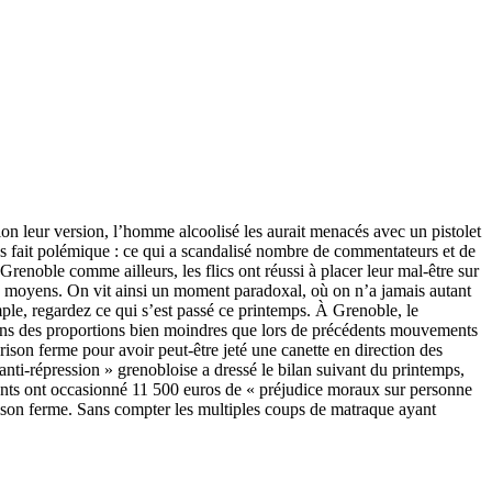
Selon leur version, l’homme alcoolisé les aurait menacés avec un pistolet
as fait polémique : ce qui a scandalisé nombre de commentateurs et de
renoble comme ailleurs, les flics ont réussi à placer leur mal-être sur
 de moyens. On vit ainsi un moment paradoxal, où on n’a jamais autant
mple, regardez ce qui s’est passé ce printemps. À Grenoble, le
 dans des proportions bien moindres que lors de précédents mouvements
rison ferme pour avoir peut-être jeté une canette en direction des
nti-répression » grenobloise a dressé le bilan suivant du printemps,
ements ont occasionné 11 500 euros de « préjudice moraux sur personne
prison ferme. Sans compter les multiples coups de matraque ayant