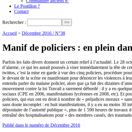
Commander anciens n°
Le Postillon ?
Contact
Rechercher :
Accueil
>
Décembre 2016 / N°38
Manif de policiers : en plein dan
Parfois les faits divers donnent un certain relief à l’actualité. Le 28 
d’alarme, ce qui les aurait poussés à viser immédiatement la tête de 
twittos, c’est la mise en garde à vue des cinq policiers, procédure pou
le devant de la scène en manifestant pour dénoncer les violences à le
entendu parler du malaise policier, alors que ça fait des dizaines d’an
mouvement contre la loi Travail a rarement débordé : il y a eu quelqu
sociaux (CPE en 2006, manifestations lycéennes en 2008, etc). Et pourta
policiers, qui eux ont eu droit à nombre de « préjudices moraux » sans
sans doute incomplet : en huit manifestations, il y a eu au moins 30 i
dépositaire de l’autorité publique », plus de 1 590 heures de travaux 
entraîné des hospitalisations pour « des membres cassés, des traumatis
Publié dans le numéro de Décembre 2016