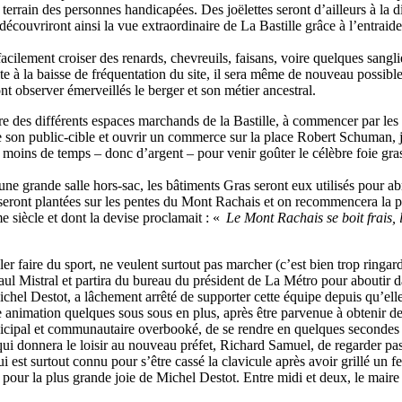
 terrain des personnes handicapées. Des joëlettes seront d’ailleurs à la 
écouvriront ainsi la vue extraordinaire de La Bastille grâce à l’entraide 
acilement croiser des renards, chevreuils, faisans, voire quelques sangli
 à la baisse de fréquentation du site, il sera même de nouveau possible 
t observer émerveillés le berger et son métier ancestral.
re des différents espaces marchands de la Bastille, à commencer par les
e son public-cible et ouvrir un commerce sur la place Robert Schuman, j
moins de temps – donc d’argent – pour venir goûter le célèbre foie gras 
ne grande salle hors-sac, les bâtiments Gras seront eux utilisés pour abr
eront plantées sur les pentes du Mont Rachais et on recommencera la p
 siècle et dont la devise proclamait : «
Le Mont Rachais se boit frais, 
ler faire du sport, ne veulent surtout pas marcher (c’est bien trop ringard
c Paul Mistral et partira du bureau du président de La Métro pour abouti
el Destot, a lâchement arrêté de supporter cette équipe depuis qu’elle a 
tte animation quelques sous sous en plus, après être parvenue à obtenir 
cipal et communautaire overbooké, de se rendre en quelques secondes dan
 qui donnera le loisir au nouveau préfet, Richard Samuel, de regarder pas
qui est surtout connu pour s’être cassé la clavicule après avoir grillé un
 pour la plus grande joie de Michel Destot. Entre midi et deux, le maire