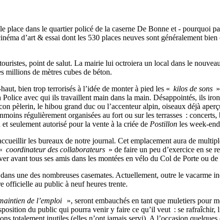
e place dans le quartier policé de la caserne De Bonne et - pourquoi p
néma d’art & essai dont les 530 places neuves sont généralement bien c
touristes, point de salut. La mairie lui octroiera un local dans le nouve
s millions de mètres cubes de béton.
aut, bien trop terrorisés à l’idée de monter à pied les «
kilos de sons
» 
Police avec qui ils travaillent main dans la main. Désappointés, ils iron
con pèlerin, le hibou grand duc ou l’accenteur alpin, oiseaux déjà aperçus
oins régulièrement organisées au fort ou sur les terrasses : concerts, ba
 et seulement autorisé pour la vente à la criée de
Postillon
les week-end
accueillir les bureaux de notre journal. Cet emplacement aura de multipl
 «
coordinateur des collaborateurs
» de faire un peu d’exercice en se re
rriver avant tous ses amis dans les montées en vélo du Col de Porte ou d
u dans une des nombreuses casemates. Actuellement, outre le vacarme inces
e officielle au public à neuf heures trente.
aintien de l’emploi
», seront embauchés en tant que muletiers pour mon
position du public qui pourra venir y faire ce qu’il veut : se rafraîchir, l
tions totalement inutiles (elles n’ont jamais servi). A l’occasion quelque