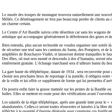
Le musée des troupes de montagne trouvera naturellement une nouvell
Méliès. Ce déménagement ne fera pas beaucoup perdre de clients au ci
un charme certain.
Le Centre d’Art Bastille suivra cette désertion car sans les wagons de 
artistique qui accompagne généralement le déferlement des grues et de
Bien entendu, plus aucun technoïde ne voudra organiser une soirée là-h
de sécuriser une teuf sans les camions du Samu, des Pompiers, et de la 
amplifiées de Bouchayer-Viallet, et laisseront dormir tranquilles le fau
Des fêtes, où tout sera monté et descendu à dos d’humains, seront néanm
entièrement gratuite. L’échange marchand sera d’ailleurs banni du lieu
La gare haute du téléphérique, datant de 1934 , sera reconvertie pour 
choisir nos prochains lieux de reportage à la jumelle, il obligera notre
de la veille et lui offrir ce supplément de forme qui lui permettra d’a
On pourra enfin faire la grasse matinée sur les pentes de la Bastille o
bulles. Elles se mettent en route pour des vérifications avant l’ouvertur
Les salariés de la régie téléphérique, après une grande lutte pour le «
m
abandonnées. Celles-ci seront toutes réouvertes et laissées à la libre dis
réfléchir à la quantité d’énergie déployée pour construire ces fortifica