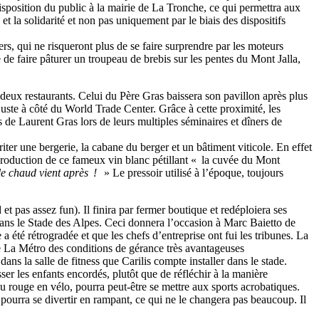
disposition du public à la mairie de La Tronche, ce qui permettra aux
et la solidarité et non pas uniquement par le biais des dispositifs
ers, qui ne risqueront plus de se faire surprendre par les moteurs
de faire pâturer un troupeau de brebis sur les pentes du Mont Jalla,
 deux restaurants. Celui du Père Gras baissera son pavillon après plus
uste à côté du World Trade Center. Grâce à cette proximité, les
de Laurent Gras lors de leurs multiples séminaires et dîners de
iter une bergerie, la cabane du berger et un bâtiment viticole. En effet
roduction de ce fameux vin blanc pétillant « la cuvée du Mont
le chaud vient après !
» Le pressoir utilisé à l’époque, toujours
 et pas assez fun). Il finira par fermer boutique et redéploiera ses
r dans le Stade des Alpes. Ceci donnera l’occasion à Marc Baietto de
été rétrogradée et que les chefs d’entreprise ont fui les tribunes. La
de La Métro des conditions de gérance très avantageuses
s la salle de fitness que Carilis compte installer dans le stade.
ser les enfants encordés, plutôt que de réfléchir à la manière
 feu rouge en vélo, pourra peut-être se mettre aux sports acrobatiques.
 pourra se divertir en rampant, ce qui ne le changera pas beaucoup. Il