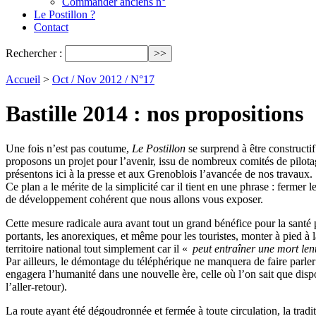
Commander anciens n°
Le Postillon ?
Contact
Rechercher :
Accueil
>
Oct / Nov 2012 / N°17
Bastille 2014 : nos propositions
Une fois n’est pas coutume,
Le Postillon
se surprend à être constructi
proposons un projet pour l’avenir, issu de nombreux comités de pilotage
présentons ici à la presse et aux Grenoblois l’avancée de nos travaux.
Ce plan a le mérite de la simplicité car il tient en une phrase : fermer
de développement cohérent que nous allons vous exposer.
Cette mesure radicale aura avant tout un grand bénéfice pour la santé p
portants, les anorexiques, et même pour les touristes, monter à pied à l
territoire national tout simplement car il «
peut entraîner une mort len
Par ailleurs, le démontage du téléphérique ne manquera de faire parl
engagera l’humanité dans une nouvelle ère, celle où l’on sait que disp
l’aller-retour).
La route ayant été dégoudronnée et fermée à toute circulation, la tradi