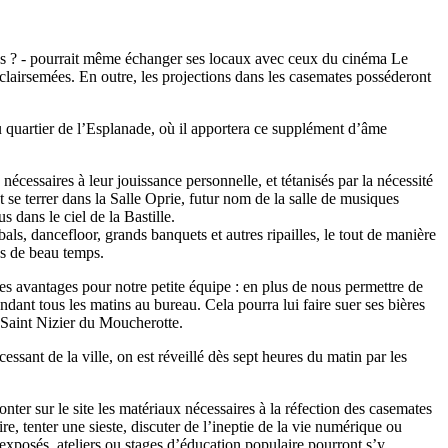
as ? - pourrait même échanger ses locaux avec ceux du cinéma Le
lairsemées. En outre, les projections dans les casemates posséderont
au quartier de l’Esplanade, où il apportera ce supplément d’âme
nécessaires à leur jouissance personnelle, et tétanisés par la nécessité
t se terrer dans la Salle Oprie, futur nom de la salle de musiques
 dans le ciel de la Bastille.
ls, dancefloor, grands banquets et autres ripailles, le tout de manière
s de beau temps.
es avantages pour notre petite équipe : en plus de nous permettre de
ndant tous les matins au bureau. Cela pourra lui faire suer ses bières
e Saint Nizier du Moucherotte.
sant de la ville, on est réveillé dès sept heures du matin par les
ter sur le site les matériaux nécessaires à la réfection des casemates
ire, tenter une sieste, discuter de l’ineptie de la vie numérique ou
s exposés, ateliers ou stages d’éducation populaire pourront s’y