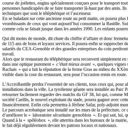
course de joëlettes, engins spécialement conçues pour le transport tout
personnes handicapées de se faire transporter là-haut par des amis. Ils d
techniques que sont le téléphérique et l’ascenseur.
En se baladant sur cette ancienne route au petit matin, on pourra plus f
vrombissants de ceux qui vont aujourd’hui consommer la Bastille. Suite
comme cela se faisait jusque dans les années 1990. Les enfants pourron
Qui dit moins de monde, dit chute du chiffre d’affaire et donc fermetu
de 115 ans de bons et loyaux services. Il pourra enfin se rapprocher d
salariés du CEA-Grenoble et des grandes entreprises du coin perdront 
travail.
Alors que le restaurant du téléphérique sera reconverti simplement en u
dans une optique purement «
c’était mieux avant
», quelques vignes s
Rachais » qui a fait la réputation de la ferme Gras au milieu du XXème
visible dans la cour du restaurant, sera pour l’occasion remis en route.
L’AccroBastille perdra l’essentiel de ses clients, tous ceux qui, pour al
installations dans la ville. La tyrolienne géante sera installée au Par
retourner facilement regarder des matchs du GF 38, lui qui, comme Mich
société Carillis, le nouvel exploitant du stade, pourra gagner avec ce
financièrement. Enfin cela permettra à Jérôme Safar, poly-adjoint muni
Le parcours acrobatique sera installé sur les murs de la préfecture, ce
d’améliorer le « laboratoire sécuritaire grenoblois ». Et qui sait, lui, 
Quand à la « spéléobox », elle atterrira dans les bureaux de la mairie,
le fait déjà régulièrement devant les patrons locaux et nationaux.