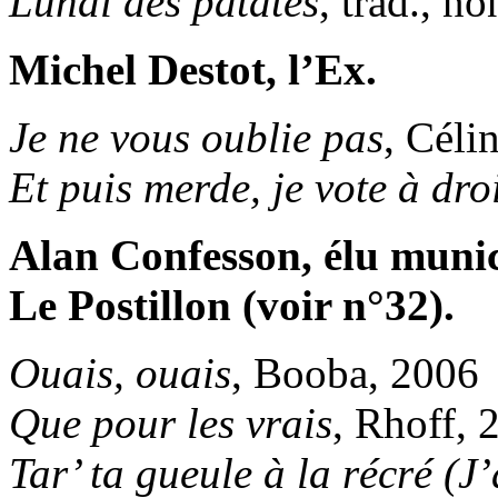
Lundi des patates
, trad., no
Michel Destot, l’Ex.
Je ne vous oublie pas
, Céli
Et puis merde, je vote à dro
Alan Confesson, élu munici
Le Postillon (voir n°32).
Ouais, ouais
, Booba, 2006
Que pour les vrais
, Rhoff, 
Tar’ ta gueule à la récré (J’