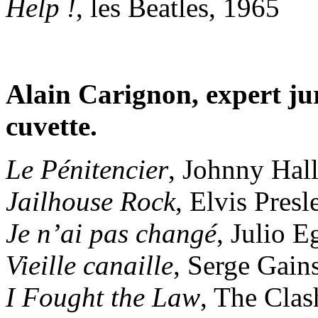
Help !
, les Beatles, 1965
Alain Carignon, expert jur
cuvette.
Le Pénitencier
, Johnny Hal
Jailhouse Rock
, Elvis Presl
Je n’ai pas changé
, Julio E
Vieille canaille
, Serge Gain
I Fought the Law
, The Clas