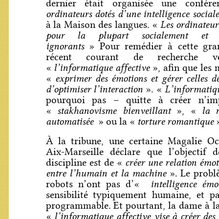
dernier était organisée une confé
ordinateurs dotés d’une intelligence social
Les ordinateur
à la Maison des langues. «
pour la plupart socialement et ém
ignorants
» Pour remédier à cette gran
récent courant de recherche ve
l’informatique affective
«
», afin que les 
exprimer des émotions et gérer celles de
«
d’optimiser l’interaction
L’informatiq
». «
pourquoi pas – quitte à créer n’im
stakhanovisme bienveillant
la 
«
», «
automatisée
torture romantique
» ou la «
»
À la tribune, une certaine Magalie Oc
Aix-Marseille déclare que l’objectif d
créer une relation émot
discipline est de «
entre l’humain et la machine
». Le problè
intelligence émot
robots n’ont pas d’«
sensibilité typiquement humaine, et pa
programmable. Et pourtant, la dame à la 
l’informatique affective vise à créer des
«