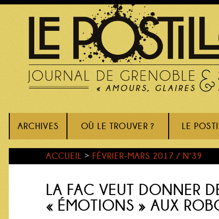
ARCHIVES
OÙ LE TROUVER ?
LE POST
ACCUEIL
>
FÉVRIER-MARS 2017 / N°39
LA FAC VEUT DONNER D
« ÉMOTIONS » AUX ROB