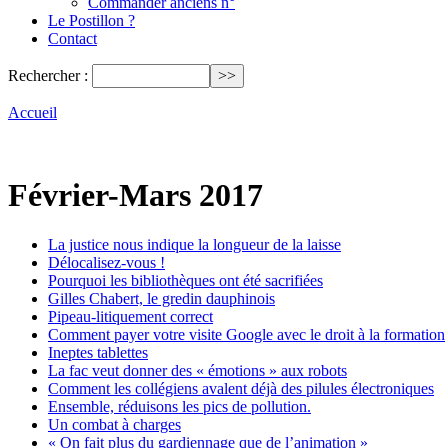
Commander anciens n°
Le Postillon ?
Contact
Rechercher :
Accueil
Février-Mars 2017
La justice nous indique la longueur de la laisse
Délocalisez-vous !
Pourquoi les bibliothèques ont été sacrifiées
Gilles Chabert, le gredin dauphinois
Pipeau-litiquement correct
Comment payer votre visite Google avec le droit à la formation
Ineptes tablettes
La fac veut donner des « émotions » aux robots
Comment les collégiens avalent déjà des pilules électroniques
Ensemble, réduisons les pics de pollution.
Un combat à charges
« On fait plus du gardiennage que de l’animation »