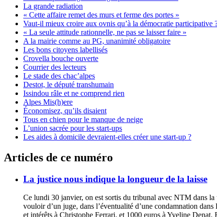
La grande radiation
« Cette affaire remet des murs et ferme des portes »
Vaut-il mieux croire aux ovnis qu’à la démocratie participative 
« La seule attitude rationnelle, ne pas se laisser faire »
A la mairie comme au PG, unanimité obligatoire
Les bons citoyens labellisés
Crovella bouche ouverte
Courrier des lecteurs
Le stade des chac’alpes
Destot, le député transhumain
Issindou râle et ne comprend rien
Alpes Mis(h)ere
Économisez, qu’ils disaient
Tous en chien pour le manque de neige
L’union sacrée pour les start-ups
Les aides à domicile devraient-elles créer une start-up ?
Articles de ce numéro
La justice nous indique la longueur de la laisse
Ce lundi 30 janvier, on est sortis du tribunal avec NTM dans l
vouloir d’un juge, dans l’éventualité d’une condamnation dans 
et intérêts à Christophe Ferrari, et 1000 euros à Yveline Denat.