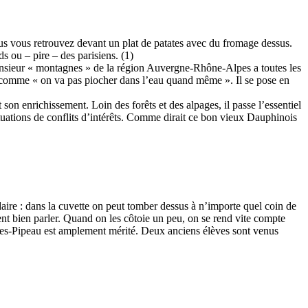
us vous retrouvez devant un plat de patates avec du fromage dessus.
s ou – pire – des parisiens. (1)
onsieur « montagnes » de la région Auvergne-Rhône-Alpes a toutes les
ous comme « on va pas piocher dans l’eau quand même ». Il se pose en
on enrichissement. Loin des forêts et des alpages, il passe l’essentiel
tuations de conflits d’intérêts. Comme dirait ce bon vieux Dauphinois
idaire : dans la cuvette on peut tomber dessus à n’importe quel coin de
ment bien parler. Quand on les côtoie un peu, on se rend vite compte
ences-Pipeau est amplement mérité. Deux anciens élèves sont venus