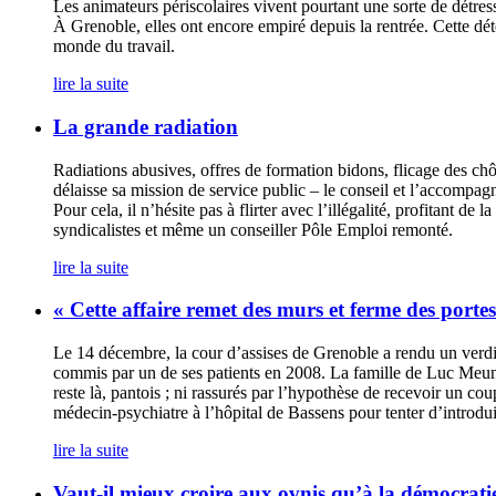
Les animateurs périscolaires vivent pourtant une sorte de détress
À Grenoble, elles ont encore empiré depuis la rentrée. Cette dét
monde du travail.
lire la suite
La grande radiation
Radiations abusives, offres de formation bidons, flicage des ch
délaisse sa mission de service public – le conseil et l’accompag
Pour cela, il n’hésite pas à flirter avec l’illégalité, profitan
syndicalistes et même un conseiller Pôle Emploi remonté.
lire la suite
« Cette affaire remet des murs et ferme des portes
Le 14 décembre, la cour d’assises de Grenoble a rendu un verdi
commis par un de ses patients en 2008. La famille de Luc Meunie
reste là, pantois ; ni rassurés par l’hypothèse de recevoir un 
médecin-psychiatre à l’hôpital de Bassens pour tenter d’introdui
lire la suite
Vaut-il mieux croire aux ovnis qu’à la démocratie