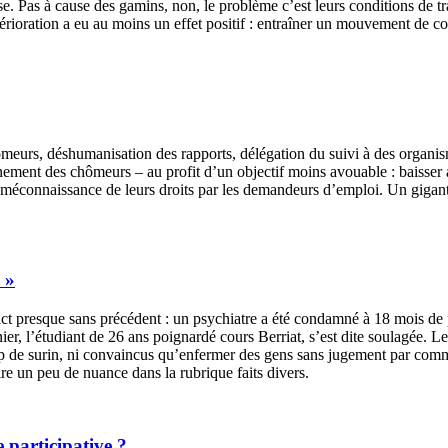
e. Pas à cause des gamins, non, le problème c’est leurs conditions de tr
érioration a eu au moins un effet positif : entraîner un mouvement de con
ômeurs, déshumanisation des rapports, délégation du suivi à des organism
nement des chômeurs – au profit d’un objectif moins avouable : baisser a
t de la méconnaissance de leurs droits par les demandeurs d’emploi. Un g
 »
ct presque sans précédent : un psychiatre a été condamné à 18 mois de p
r, l’étudiant de 26 ans poignardé cours Berriat, s’est dite soulagée. Le
coup de surin, ni convaincus qu’enfermer des gens sans jugement par comm
re un peu de nuance dans la rubrique faits divers.
 participative ?