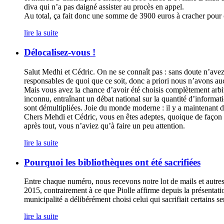
diva qui n’a pas daigné assister au procès en appel.
Au total, ça fait donc une somme de 3900 euros à cracher pour 
lire la suite
Délocalisez-vous !
Salut Medhi et Cédric. On ne se connaît pas : sans doute n’avez-v
responsables de quoi que ce soit, donc a priori nous n’avons au
Mais vous avez la chance d’avoir été choisis complètement arbitr
inconnu, entraînant un débat national sur la quantité d’informati
sont démultipliées. Joie du monde moderne : il y a maintenant de
Chers Mehdi et Cédric, vous en êtes adeptes, quoique de façon t
après tout, vous n’aviez qu’à faire un peu attention.
lire la suite
Pourquoi les bibliothèques ont été sacrifiées
Entre chaque numéro, nous recevons notre lot de mails et autre
2015, contrairement à ce que Piolle affirme depuis la présentatio
municipalité a délibérément choisi celui qui sacrifiait certains s
lire la suite