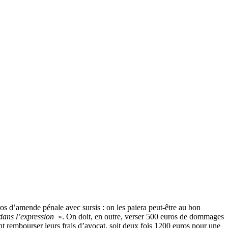
s d’amende pénale avec sursis : on les paiera peut-être au bon
dans l’expression
». On doit, en outre, verser 500 euros de dommages
nt rembourser leurs frais d’avocat, soit deux fois 1200 euros pour une