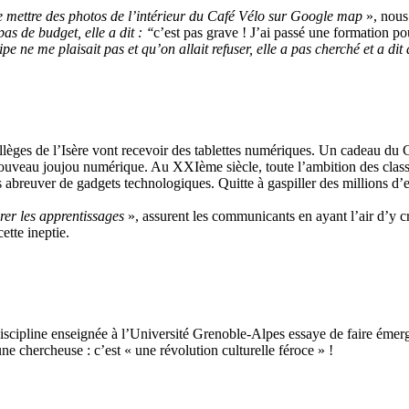
mettre des photos de l’intérieur du Café Vélo sur Google map
», nous
as de budget, elle a dit : ‘‘
c’est pas grave ! J’ai passé une formation pou
ncipe ne me plaisait pas et qu’on allait refuser, elle a pas cherché et a dit 
lèges de l’Isère vont recevoir des tablettes numériques. Un cadeau du C
ouveau joujou numérique. Au XXIème siècle, toute l’ambition des classe
s abreuver de gadgets technologiques. Quitte à gaspiller des millions d’
orer les apprentissages
», assurent les communicants en ayant l’air d’y cr
tte ineptie.
scipline enseignée à l’Université Grenoble-Alpes essaye de faire émerger
e chercheuse : c’est « une révolution culturelle féroce » !