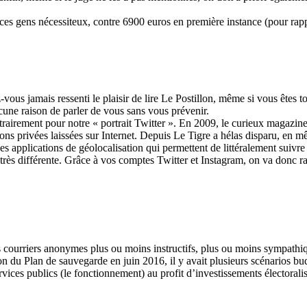
ces gens nécessiteux, contre 6900 euros en première instance (pour rapp
ous jamais ressenti le plaisir de lire Le Postillon, même si vous êtes t
cune raison de parler de vous sans vous prévenir.
airement pour notre « portrait Twitter ». En 2009, le curieux magazine 
ons privées laissées sur Internet. Depuis Le Tigre a hélas disparu, en mê
s applications de géolocalisation qui permettent de littéralement suivre 
rès différente. Grâce à vos comptes Twitter et Instagram, on va donc ra
s courriers anonymes plus ou moins instructifs, plus ou moins sympathiq
n du Plan de sauvegarde en juin 2016, il y avait plusieurs scénarios budgé
ervices publics (le fonctionnement) au profit d’investissements électorali