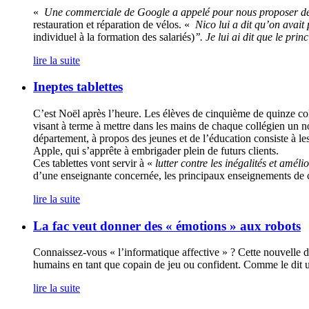
«
Une commerciale de Google a appelé pour nous proposer de 
restauration et réparation de vélos. «
Nico lui a dit qu’on avait p
individuel à la formation des salariés)
’’. Je lui ai dit que le pri
lire la suite
Ineptes tablettes
C’est Noël après l’heure. Les élèves de cinquième de quinze col
visant à terme à mettre dans les mains de chaque collégien un n
département, à propos des jeunes et de l’éducation consiste à le
Apple, qui s’apprête à embrigader plein de futurs clients.
Ces tablettes vont servir à «
lutter contre les inégalités et améli
d’une enseignante concernée, les principaux enseignements de ce
lire la suite
La fac veut donner des « émotions » aux robots
Connaissez-vous « l’informatique affective » ? Cette nouvelle di
humains en tant que copain de jeu ou confident. Comme le dit un
lire la suite