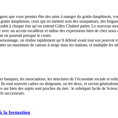
 gens que vous pensiez être des amis à manger du gratin dauphinois, vo
 gratin dauphinois, ceux qui en mettent sont des usurpateurs, des brigand
 subit à chaque fois qu’on entend Gilles Chabert parler. Le nouveau m
arle avec un accent rocailleux et utilise des expressions bien de chez n
nt on pourrait presque le croire.
ersonnage, on réalise rapidement qu’il défend avant tout son pouvoir et s
ter un maximum de canons à neige dans les stations, et multiplie les si
les banques, les associations, les structures de l’économie sociale et sol
. Ils sont souvent cadres ou dirigeants, ou les deux, et savent générale
es sur bien des sujets sont proches du rien : le sobriquet facile de Sci
els successeurs.
à la formation