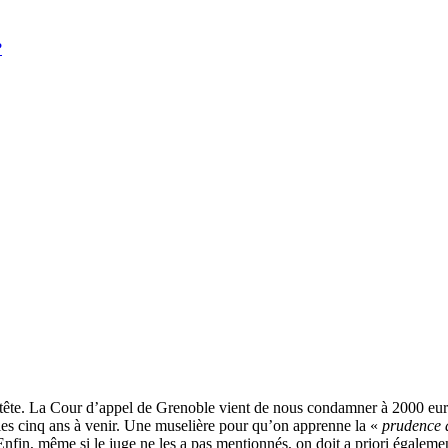
?
a tête. La Cour d’appel de Grenoble vient de nous condamner à 2000 euro
les cinq ans à venir. Une muselière pour qu’on apprenne la «
prudence 
 Enfin, même si le juge ne les a pas mentionnés, on doit a priori égaleme