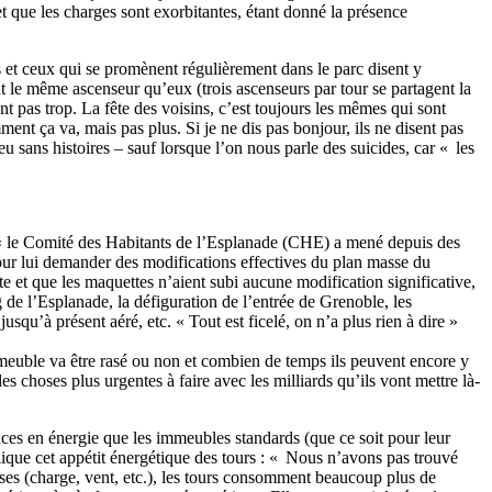
et que les charges sont exorbitantes, étant donné la présence
ées et ceux qui se promènent régulièrement dans le parc disent y
nt le même ascenseur qu’eux (trois ascenseurs par tour se partagent la
ent pas trop. La fête des voisins, c’est toujours les mêmes qui sont
nt ça va, mais pas plus. Si je ne dis pas bonjour, ils ne disent pas
 sans histoires – sauf lorsque l’on nous parle des suicides, car « les
t, « le Comité des Habitants de l’Esplanade (CHE) a mené depuis des
pour lui demander des modifications effectives du plan masse du
rte et que les maquettes n’aient subi aucune modification significative,
de l’Esplanade, la défiguration de l’entrée de Grenoble, les
usqu’à présent aéré, etc. « Tout est ficelé, on n’a plus rien à dire »
immeuble va être rasé ou non et combien de temps ils peuvent encore y
t des choses plus urgentes à faire avec les milliards qu’ils vont mettre là-
aces en énergie que les immeubles standards (que ce soit pour leur
lique cet appétit énergétique des tours : « Nous n’avons pas trouvé
umises (charge, vent, etc.), les tours consomment beaucoup plus de