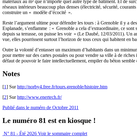
matériaux au m² que n’importe quel autre type de bâtiment. Et de surcro
réseaux intérieurs beaucoup plus denses (électricité, sécurité, courants
construire un « modèle d’écocité ».
Reste l’argument ultime pour défendre les tours : à Grenoble il y a des
Esplanade, s’enflamme : « Grenoble a cela d’extraordinaire, ce sont ses 
depuis sa terrasse, on puisse les voir » (Le Daubé, 12/03/2011). Un ar
vue, elles pourrissent surtout l’horizon de tous ceux qui habitent en b
Outre la volonté d’entasser un maximum d’habitants dans un minimum de 
pour mettre sur des cartes postales ou pour vendre sa ville à de riche
défaut de pouvoir le faire intellectuellement, empiler du béton semble ê
Notes
[
1
]
Sur
http://norby4.free.fr/tours.grenoble/histoire.htm
[
2
]
Sur
http://www.enertech.fr/
Publié dans le numéro de Octobre 2011
Le numéro 81 est en kiosque !
N° 81 - Été 2026
Voir le sommaire complet