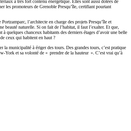
ériaux à très fort contenu énergétique. Elles sont aussi dotées de
iner les promoteurs de Grenoble Presqu’île, certifiant pourtant
 Portzamparc, l’architecte en charge des projets Presqu’île et
auté naturelle. Si on fait de l’habitat, il faut l’exalter. Et que,
nt à quelques chanceux habitants des derniers étages d’avoir une belle
 de ceux qui habitent en haut ?
la municipalité à ériger des tours. Des grandes tours, c’est pratique
New-York et sa volonté de « prendre de la hauteur ». C’est vrai qu’à