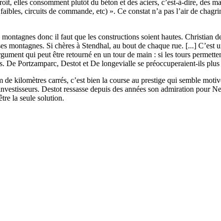
ît, elles consomment plutôt du béton et des aciers, c’est-à-dire, des mat
 faibles, circuits de commande, etc) ». Ce constat n’a pas l’air de chagr
 montagnes donc il faut que les constructions soient hautes. Christian de
montagnes. Si chères à Stendhal, au bout de chaque rue. [...] C’est une be
gument qui peut être retourné en un tour de main : si les tours permette
as. De Portzamparc, Destot et De longevialle se préoccuperaient-ils plus
kilomètres carrés, c’est bien la course au prestige qui semble motiver 
s investisseurs. Destot ressasse depuis des années son admiration pour 
tre la seule solution.