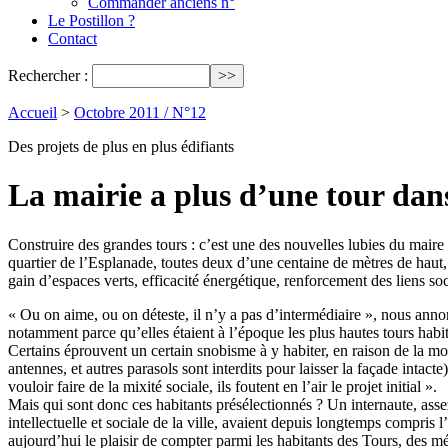
Commander anciens n°
Le Postillon ?
Contact
Rechercher :
Accueil
>
Octobre 2011 / N°12
Des projets de plus en plus édifiants
La mairie a plus d’une tour dan
Construire des grandes tours : c’est une des nouvelles lubies du maire 
quartier de l’Esplanade, toutes deux d’une centaine de mètres de haut, so
gain d’espaces verts, efficacité énergétique, renforcement des liens so
« Ou on aime, ou on déteste, il n’y a pas d’intermédiaire », nous annonc
notamment parce qu’elles étaient à l’époque les plus hautes tours habité
Certains éprouvent un certain snobisme à y habiter, en raison de la mode
antennes, et autres parasols sont interdits pour laisser la façade intact
vouloir faire de la mixité sociale, ils foutent en l’air le projet initial ».
Mais qui sont donc ces habitants présélectionnés ? Un internaute, asse
intellectuelle et sociale de la ville, avaient depuis longtemps compris 
aujourd’hui le plaisir de compter parmi les habitants des Tours, des m