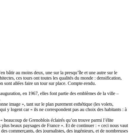
en bâtir au moins deux, une sur la presqu’île et une autre sur le
hitectes, ces tours ont toutes les qualités du monde : densification,
on sont allées faire un tour sur place. Compte-rendu.
nauguration, en 1967, elles font partie des emblèmes de la ville –
.
onne image », tant sur le plan purement esthétique (les volets,
s qui y logent car « ils ne correspondent pas au choix des habitants : à
 « beaucoup de Grenoblois éclairés qu’on trouve parmi l’élite
des plus beaux paysages de France ». Et de continuer : « ceci nous vaut
, des commerçants, des journalistes, des ingénieurs, et de nombreuses