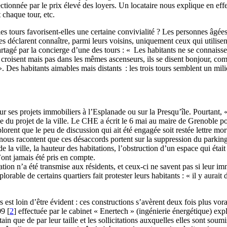
ectionnée par le prix élevé des loyers. Un locataire nous explique en eff
 chaque tour, etc.
, les tours favorisent-elles une certaine convivialité ? Les personnes âg
es déclarent connaître, parmi leurs voisins, uniquement ceux qui utilise
 partagé par la concierge d’une des tours : « Les habitants ne se connaiss
croisent mais pas dans les mêmes ascenseurs, ils se disent bonjour, comme
es habitants aimables mais distants : les trois tours semblent un milieu
our ses projets immobiliers à l’Esplanade ou sur la Presqu’île. Pourtan
que du projet de la ville. Le CHE a écrit le 6 mai au maire de Grenoble 
plorent que le peu de discussion qui ait été engagée soit restée lettre mo
nous racontent que ces désaccords portent sur la suppression du parking 
a ville, la hauteur des habitations, l’obstruction d’un espace qui était j
’ont jamais été pris en compte.
tion n’a été transmise aux résidents, et ceux-ci ne savent pas si leur 
éplorable de certains quartiers fait protester leurs habitants : « il y aurai
est loin d’être évident : ces constructions s’avèrent deux fois plus vor
09
[
2
]
effectuée par le cabinet « Enertech » (ingénierie énergétique) exp
rtain que de par leur taille et les sollicitations auxquelles elles sont so