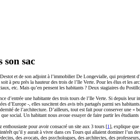
s son sac
Destot et de son adjoint à l’immobilier De Longevialle, qui projettent d’
it à peu près la hauteur des trois de l’Ile Verte. Pour les élus et les arc
ciaux, etc. Mais qu’en pensent les habitants ? Deux stagiaires du Postill
e d’entrée une habitante des trois tours de l’Ile Verte. Si depuis leur i
es d’Europe -, elles suscitent des avis très partagés parmi ses habitants
rnité de l’architecture. D’ailleurs, tout est fait pour conserver une « b
e) que social. Un habitant nous avoue essayer de faire partir les étudiant
z enthousiaste pour avoir consacré un site aux 3 tours
[
1
]
, explique que
l’intérêt qu’il y aurait à vivre dans ces Tours qui allaient dominer l’un 
édecins, des avocats, des psychologues, des architectes, des professeurs