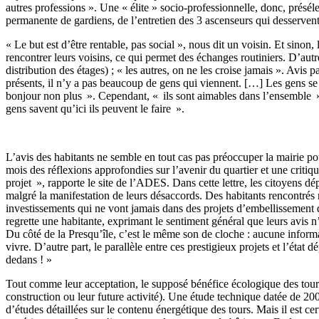
autres professions ». Une « élite » socio-professionnelle, donc, présél
permanente de gardiens, de l’entretien des 3 ascenseurs qui desservent
« Le but est d’être rentable, pas social », nous dit un voisin. Et sinon
rencontrer leurs voisins, ce qui permet des échanges routiniers. D’autr
distribution des étages) ; « les autres, on ne les croise jamais ». Avis
présents, il n’y a pas beaucoup de gens qui viennent. […] Les gens se 
bonjour non plus ». Cependant, « ils sont aimables dans l’ensemble ». D
gens savent qu’ici ils peuvent le faire ».
L’avis des habitants ne semble en tout cas pas préoccuper la mairie p
mois des réflexions approfondies sur l’avenir du quartier et une criti
projet », rapporte le site de l’ADES. Dans cette lettre, les citoyens dé
malgré la manifestation de leurs désaccords. Des habitants rencontrés 
investissements qui ne vont jamais dans des projets d’embellissement de l
regrette une habitante, exprimant le sentiment général que leurs avis n
Du côté de la Presqu’île, c’est le même son de cloche : aucune informa
vivre. D’autre part, le parallèle entre ces prestigieux projets et l’état d
dedans ! »
Tout comme leur acceptation, le supposé bénéfice écologique des tours 
construction ou leur future activité). Une étude technique datée de 20
d’études détaillées sur le contenu énergétique des tours. Mais il est ce