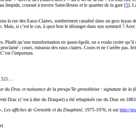
u limpide, courant à travers Saint-Bruno et le quartier de la gare
[
5
]
. L
e sous la rue des Eaux-Claires, sombrement canalisé dans un gros tuyau de
. Mais, si c’est le cas, à quoi bon le déranger dans son sommeil ? Avec l
es. Plutôt qu’une transformation en quasi-égoût, on a voulu croire qu’il s
 proclamé : cours, ruisseau des eaux claires. Cours et ne t’arrête pas. I
 C’est l’important.
, 1521…
ur du Drac et naissance de la presqu’île grenobloise : signature de la f
Petit Drac (c’est à dire du Draquet) a été rebaptisée rue du Drac en 1883
»,
Les affiches de Grenoble et du Dauphiné
, 1975-1976, et sur
http://g
el