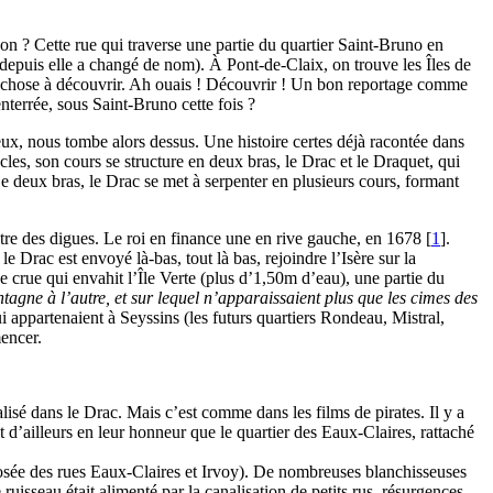
non ? Cette rue qui traverse une partie du quartier Saint-Bruno en
depuis elle a changé de nom). À Pont-de-Claix, on trouve les Îles de
ue chose à découvrir. Ah ouais ! Découvrir ! Un bon reportage comme
nterrée, sous Saint-Bruno cette fois ?
eux, nous tombe alors dessus. Une histoire certes déjà racontée dans
cles, son cours se structure en deux bras, le Drac et le Draquet, qui
e deux bras, le Drac se met à serpenter en plusieurs cours, formant
tre des digues. Le roi en finance une en rive gauche, en 1678
[
1
]
.
e Drac est envoyé là-bas, tout là bas, rejoindre l’Isère sur la
e crue qui envahit l’Île Verte (plus d’1,50m d’eau), une partie du
ntagne à l’autre, et sur lequel n’apparaissaient plus que les cimes des
i appartenaient à Seyssins (les futurs quartiers Rondeau, Mistral,
encer.
lisé dans le Drac. Mais c’est comme dans les films de pirates. Il y a
 d’ailleurs en leur honneur que le quartier des Eaux-Claires, rattaché
mposée des rues Eaux-Claires et Irvoy). De nombreuses blanchisseuses
ruisseau était alimenté par la canalisation de petits rus, résurgences