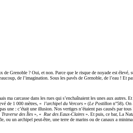
x de Grenoble ? Oui, et non. Parce que le risque de noyade est élevé, su
beaucoup, de l’imagination. Sous les pavés de Grenoble, de l’eau ! Et pas
înais ma carcasse dans les rues qui s’enchaînaient les unes aux autres. Et
levé de 1 000 mètres, «
l’archipel du Vercors
» (
Le Postillon
n°58). On a
pas une : c’était une illusion. Nos vertiges n’étaient pas causés par tous
«
Traverse des Îles
», «
Rue des Eaux-Claires
». Et puis, ce bar, La Nata
e, ou un archipel peut-être, une terre de marins ou de canaux a minima.