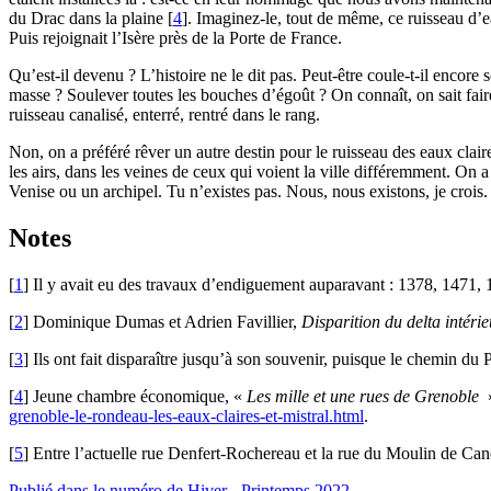
du Drac dans la plaine
[
4
]
. Imaginez-le, tout de même, ce ruisseau d’ea
Puis rejoignait l’Isère près de la Porte de France.
Qu’est-il devenu ? L’histoire ne le dit pas. Peut-être coule-t-il encor
masse ? Soulever toutes les bouches d’égoût ? On connaît, on sait faire
ruisseau canalisé, enterré, rentré dans le rang.
Non, on a préféré rêver un autre destin pour le ruisseau des eaux clair
les airs, dans les veines de ceux qui voient la ville différemment. On a
Venise ou un archipel. Tu n’existes pas. Nous, nous existons, je crois.
Notes
[
1
]
Il y avait eu des travaux d’endiguement auparavant : 1378, 1471
[
2
]
Dominique Dumas et Adrien Favillier,
Disparition du delta intérie
[
3
]
Ils ont fait disparaître jusqu’à son souvenir, puisque le chemin du 
[
4
]
Jeune chambre économique, «
Les mille et une rues de Grenoble
grenoble-le-rondeau-les-eaux-claires-et-mistral.html
.
[
5
]
Entre l’actuelle rue Denfert-Rochereau et la rue du Moulin de Can
Publié dans le numéro de Hiver - Printemps 2022