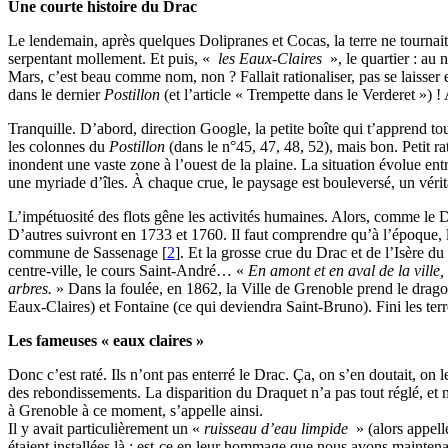
Une courte histoire du Drac
Le lendemain, après quelques Dolipranes et Cocas, la terre ne tournait 
serpentant mollement. Et puis, «
les Eaux-Claires
», le quartier : au
Mars, c’est beau comme nom, non ? Fallait rationaliser, pas se laisse
dans le dernier
Postillon
(et l’article « Trempette dans le Verderet ») 
Tranquille. D’abord, direction Google, la petite boîte qui t’apprend t
les colonnes du
Postillon
(dans le n°45, 47, 48, 52), mais bon. Petit ra
inondent une vaste zone à l’ouest de la plaine. La situation évolue en
une myriade d’îles. À chaque crue, le paysage est bouleversé, un véri
L’impétuosité des flots gêne les activités humaines. Alors, comme le 
D’autres suivront en 1733 et 1760. Il faut comprendre qu’à l’époque, la 
commune de Sassenage
[
2
]
. Et la grosse crue du Drac et de l’Isère d
centre-ville, le cours Saint-André… «
En amont et en aval de la ville,
arbres.
» Dans la foulée, en 1862, la Ville de Grenoble prend le dragon 
Eaux-Claires) et Fontaine (ce qui deviendra Saint-Bruno). Fini les te
Les fameuses « eaux claires »
Donc c’est raté. Ils n’ont pas enterré le Drac. Ça, on s’en doutait, on l
des rebondissements. La disparition du Draquet n’a pas tout réglé, et m
à Grenoble à ce moment, s’appelle ainsi.
Il y avait particulièrement un «
ruisseau d’eau limpide
» (alors appell
étaient installées là : est-ce en leur hommage que nous avons mainten