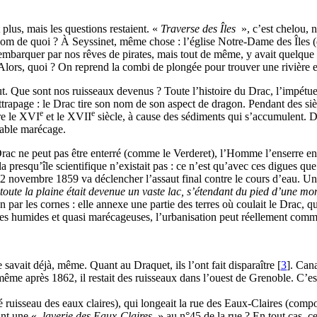
plus, mais les questions restaient. «
Traverse des Îles
», c’est chelou, 
 nom de quoi ? À Seyssinet, même chose : l’église Notre-Dame des Îles (
r embarquer par nos rêves de pirates, mais tout de même, y avait quelq
! Alors, quoi ? On reprend la combi de plongée pour trouver une rivière e
out. Que sont nos ruisseaux devenus ? Toute l’histoire du Drac, l’impétu
ttrapage : le Drac tire son nom de son aspect de dragon. Pendant des siè
e
e
tre le XVI
et le XVII
siècle, à cause des sédiments qui s’accumulent. D
table marécage.
Drac ne peut pas être enterré (comme le Verderet), l’Homme l’enserre en
presqu’île scientifique n’existait pas : ce n’est qu’avec ces digues que l
u 2 novembre 1859 va déclencher l’assaut final contre le cours d’eau. Un
 toute la plaine était devenue un vaste lac, s’étendant du pied d’une mo
par les cornes : elle annexe une partie des terres où coulait le Drac, qu
rres humides et quasi marécageuses, l’urbanisation peut réellement comm
e savait déjà, même. Quant au Draquet, ils l’ont fait disparaître
[
3
]
. Cana
ême après 1862, il restait des ruisseaux dans l’ouest de Grenoble. C’est
é ruisseau des eaux claires), qui longeait la rue des Eaux-Claires (co
ant une «
laverie des Eaux-Claires
» au n°45 de la rue ? En tout cas, ce 