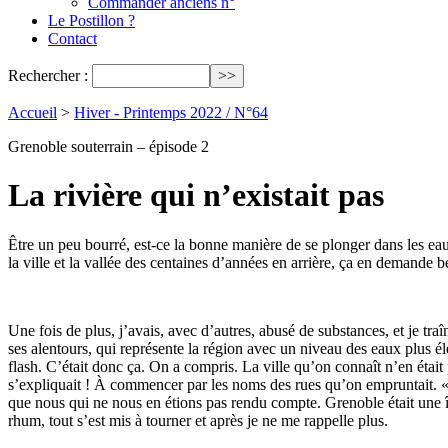
Commander anciens n°
Le Postillon ?
Contact
Rechercher :
Accueil
>
Hiver - Printemps 2022 / N°64
Grenoble souterrain – épisode 2
La rivière qui n’existait pas
Être un peu bourré, est-ce la bonne manière de se plonger dans les eau
la ville et la vallée des centaines d’années en arrière, ça en demande 
Une fois de plus, j’avais, avec d’autres, abusé de substances, et je tra
ses alentours, qui représente la région avec un niveau des eaux plus é
flash. C’était donc ça. On a compris. La ville qu’on connaît n’en était 
s’expliquait ! À commencer par les noms des rues qu’on empruntait. 
que nous qui ne nous en étions pas rendu compte. Grenoble était une îl
rhum, tout s’est mis à tourner et après je ne me rappelle plus.