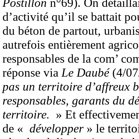
Postillon
n°69). On détailla
d’activité qu’il se battait p
du béton de partout, urbanis
autrefois entièrement agrico
responsables de la com’ com
réponse via
Le Daubé
(4/07
pas un territoire d’affreux
responsables, garants du d
territoire.
» Et effectivemen
de «
développer
» le territ