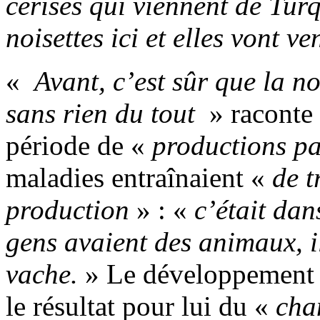
cerises qui viennent de Turq
noisettes ici et elles vont v
«
Avant, c’est sûr que la no
sans rien du tout
» raconte 
période de «
productions pas
maladies entraînaient «
de t
production
» : «
c’était dan
gens avaient des animaux, i
vache.
» Le dévelop­pement 
le résultat pour lui du «
cha