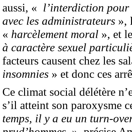
aussi, «
l’interdiction pour
avec les administrateurs
», 
«
harcèlement moral
», et l
à caractère sexuel particul
facteurs causent chez les sa
insomnies
» et donc ces arrê
Ce climat social délétère n
s’il atteint son paroxysme c
temps, il y a eu un turn-ov
prud’hommes
», précise Am