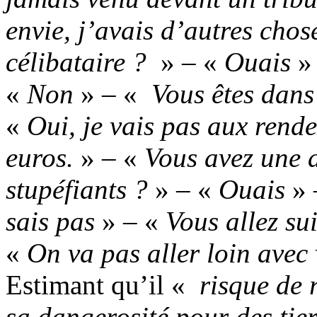
envie, j’avais d’autres chose
célibataire ?
» – «
Ouais
»
«
Non
» – «
Vous êtes dans 
«
Oui, je vais pas aux rende
euros.
» – «
Vous avez une a
stupéfiants ?
» – «
Ouais
» 
sais pas
» – «
Vous allez su
«
On va pas aller loin avec
Estimant qu’il «
risque de r
sa dangerosité pour des tier