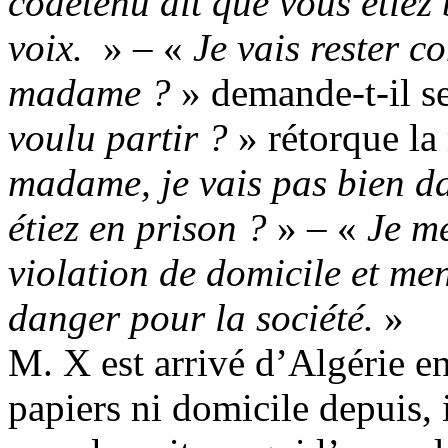
codétenu dit que vous étiez 
voix.
» – «
Je vais rester 
madame ?
» demande-t-il s
voulu partir ?
» rétorque la
madame, je vais pas bien d
étiez en prison ?
» – «
Je me
violation de domicile et me
danger pour la société.
»
M. X est arrivé d’Algérie e
papiers ni domicile depuis, 