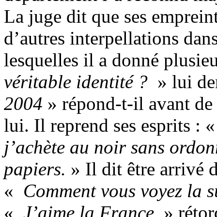
La juge dit que ses emprein
d’autres interpellations dan
lesquelles il a donné plusi
véritable identité ?
» lui de
2004
» répond-t-il avant de 
lui. Il reprend ses esprits : 
j’achète au noir sans ordon
papiers.
» Il dit être arrivé 
«
Comment vous voyez la s
«
J’aime la France
» rétor