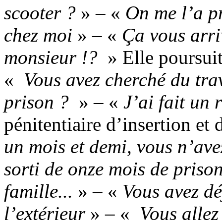
scooter ?
» – «
On me l’a pr
chez moi
» – «
Ça vous arriv
monsieur !?
» Elle poursuit
«
Vous avez cherché du trav
prison ?
» – «
J’ai fait un
pénitentiaire d’insertion et
un mois et demi, vous n’ave
sorti de onze mois de prison
famille...
» – «
Vous avez dé
l’extérieur
» – «
Vous allez 