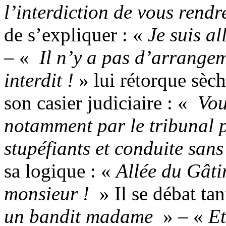
l’interdiction de vous rend
de s’expliquer : «
Je suis al
– «
Il n’y a pas d’arrangeme
interdit !
» lui rétorque sèch
son casier judiciaire : «
Vou
notamment par le tribunal 
stupéfiants et conduite sans
sa logique : «
Allée du Gâtin
monsieur !
» Il se débat ta
un bandit madame
» – «
Et