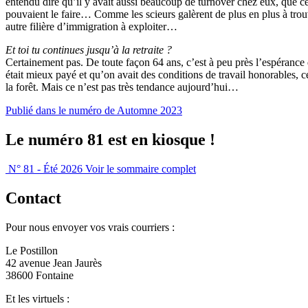
entendu dire qu’il y avait aussi beaucoup de turnover chez eux, que ce
pouvaient le faire… Comme les scieurs galèrent de plus en plus à trouv
autre filière d’immigration à exploiter…
Et toi tu continues jusqu’à la retraite ?
Certainement pas. De toute façon 64 ans, c’est à peu près l’espérance 
était mieux payé et qu’on avait des conditions de travail honorables, c
la forêt. Mais ce n’est pas très tendance aujourd’hui…
Publié dans le numéro de Automne 2023
Le numéro 81 est en kiosque !
N° 81 - Été 2026
Voir le sommaire complet
Contact
Pour nous envoyer vos vrais courriers :
Le Postillon
42 avenue Jean Jaurès
38600 Fontaine
Et les virtuels :