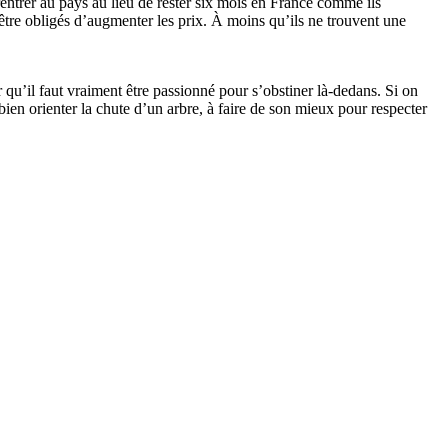
entrer au pays au lieu de rester six mois en France comme ils
être obligés d’augmenter les prix. À moins qu’ils ne trouvent une
qu’il faut vraiment être passionné pour s’obstiner là-dedans. Si on
bien orienter la chute d’un arbre, à faire de son mieux pour respecter