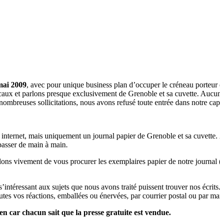
mai 2009
, avec pour unique business plan d’occuper le créneau porteur 
aux et parlons presque exclusivement de Grenoble et sa cuvette. Aucune 
nombreuses sollicitations, nous avons refusé toute entrée dans notre c
a internet, mais uniquement un journal papier de Grenoble et sa cuvette.
 passer de main à main.
llons vivement de vous procurer les exemplaires papier de notre journal 
s s’intéressant aux sujets que nous avons traité puissent trouver nos éc
utes vos réactions, emballées ou énervées, par courrier postal ou par mai
en car chacun sait que la presse gratuite est vendue.