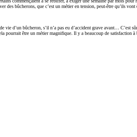
rtains commençaient à se rebiffer, à exiger une semaine par mois pour r
er des bûcherons, que c’est un métier en tension, peut-être qu’ils vont 
de vie d’un bûcheron, s’il n’a pas eu d’accident grave avant… C’est sûr 
ela pourrait être un métier magnifique. Il y a beaucoup de satisfaction à 