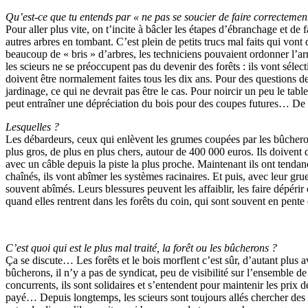
Qu’est-ce que tu entends par « ne pas se soucier de faire correctement
Pour aller plus vite, on t’incite à bâcler les étapes d’ébranchage et de
autres arbres en tombant. C’est plein de petits trucs mal faits qui vont d
beaucoup de « bris » d’arbres, les techniciens pouvaient ordonner l’arr
les scieurs ne se préoccupent pas du devenir des forêts : ils vont sélect
doivent être normalement faites tous les dix ans. Pour des questions de
jardinage, ce qui ne devrait pas être le cas. Pour noircir un peu le tab
peut entraîner une dépréciation du bois pour des coupes futures… De f
Lesquelles ?
Les débardeurs, ceux qui enlèvent les grumes coupées par les bûcherons
plus gros, de plus en plus chers, autour de 400 000 euros. Ils doivent 
avec un câble depuis la piste la plus proche. Maintenant ils ont tendance
chaînés, ils vont abîmer les systèmes racinaires. Et puis, avec leur gr
souvent abîmés. Leurs blessures peuvent les affaiblir, les faire dépérir 
quand elles rentrent dans les forêts du coin, qui sont souvent en pent
C’est quoi qui est le plus mal traité, la forêt ou les bûcherons ?
Ça se discute… Les forêts et le bois morflent c’est sûr, d’autant plus
bûcherons, il n’y a pas de syndicat, peu de visibilité sur l’ensemble de
concurrents, ils sont solidaires et s’entendent pour maintenir les prix
payé… Depuis longtemps, les scieurs sont toujours allés chercher des tra