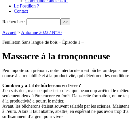
Commander anciens n°
Le Postillon ?
Contact
Rechercher :
Accueil
>
Automne 2023 / N°70
Feuilleton Sans langue de bois – Épisode 1 –
Massacre à la tronçonneuse
Peu importe son prénom : notre interlocuteur est bûcheron depuis une v
course à la rentabilité et à la productivité, qui détériorent les conditions
Combien y a-t-il de bûcherons en Isère ?
J’en sais rien, mais ce qui est sûr c’est que beaucoup arrêtent le mét
seulement deux à être encore en forêt. Dans cette formation, on ne te 
à la productivité a pourri le métier.
Avant, les bûcherons étaient souvent salariés par les scieries. Maintena
à l’euro. Alors il faut abattre, abattre, en espérant ne pas avoir trop d
suffisamment d’argent pour vivre.