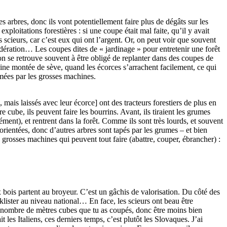
s arbres, donc ils vont potentiellement faire plus de dégâts sur les
xploitations forestières : si une coupe était mal faite, qu’il y avait
 scieurs, car c’est eux qui ont l’argent. Or, on peut voir que souvent
onsidération… Les coupes dites de « jardinage » pour entretenir une forêt
 on se retrouve souvent à être obligé de replanter dans des coupes de
pleine montée de sève, quand les écorces s’arrachent facilement, ce qui
îmées par les grosses machines.
ais laissés avec leur écorce] ont des tracteurs forestiers de plus en
cube, ils peuvent faire les bourrins. Avant, ils tiraient les grumes
cément), et rentrent dans la forêt. Comme ils sont très lourds, et souvent
orientées, donc d’autres arbres sont tapés par les grumes – et bien
de grosses machines qui peuvent tout faire (abattre, couper, ébrancher) :
 bois partent au broyeur. C’est un gâchis de valorisation. Du côté des
cklister au niveau national… En face, les scieurs ont beau être
 le nombre de mètres cubes que tu as coupés, donc être moins bien
les Italiens, ces derniers temps, c’est plutôt les Slovaques. J’ai