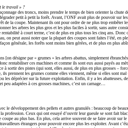
 le travail » ?
 façonnage des troncs, moins prendre le temps de bien orienter la chute de
égrader petit à petit la forêt. Avant, l’ONF avait plus de pouvoir sur les e
êt de la coupe. Maintenant ils ont pour ordre de ne plus trop embêter les
ionner les arbres les plus gros et les plus faciles à sortir, sans autre c
 rentabilité à court terme, c’est de plus en plus tous les cinq ans. Donc
leau, on peut aussi noter que la plupart des coupes sont faites l’été, en 
açon générale, les forêts sont moins bien gérées, et de plus en plus ab
 [on désigne par « grumes » les arbres abattus, simplement ébranchés, m
donc rentabiliser ces machines et comme ils sont eux aussi payés au mètre 
 à sortir des pistes (qui sont, elles aussi, de plus en plus grosses – for
ue, ils prennent les grumes comme elles viennent, même si elles sont mal 
ou les déprécier sur la future exploitation. Enfin, il y a les abatteuses, 
e et peu adaptées à ces grosses machines, c’est un carnage…
 avec le développement des pellets et autres granulés : beaucoup de beaux
 la profession. Ceux qui ont essayé d’ouvrir leur gueule se sont fait bla
 de coupe au plus bas. En plus, cela arrive souvent de se faire avoir sur
vailleurs étrangers pour pouvoir encore plus les exploiter. Avant c’était 