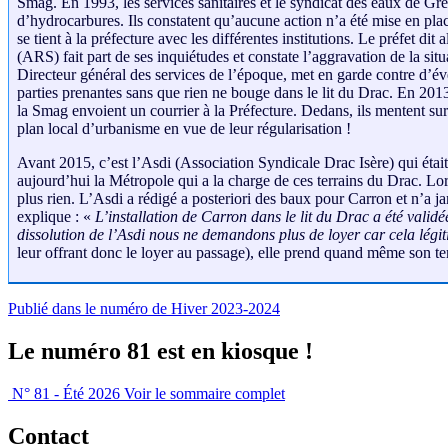
Smag. En 1993, les services sanitaires et le syndicat des eaux de Gre
d’hydrocarbures. Ils constatent qu’aucune action n’a été mise en plac
se tient à la préfecture avec les différentes institutions. Le préfet dit 
(ARS) fait part de ses inquiétudes et constate l’aggravation de la si
Directeur général des services de l’époque, met en garde contre d’éven
parties prenantes sans que rien ne bouge dans le lit du Drac. En 201
la Smag envoient un courrier à la Préfecture. Dedans, ils mentent sur
plan local d’urbanisme en vue de leur régularisation !
Avant 2015, c’est l’Asdi (Association Syndicale Drac Isère) qui était p
aujourd’hui la Métropole qui a la charge de ces terrains du Drac. Lor
plus rien. L’Asdi a rédigé a posteriori des baux pour Carron et n’a j
explique : «
L’installation de Carron dans le lit du Drac a été valid
dissolution de l’Asdi nous ne demandons plus de loyer car cela légiti
leur offrant donc le loyer au passage), elle prend quand même son te
Publié dans le numéro de Hiver 2023-2024
Le numéro 81 est en kiosque !
N° 81 - Été 2026
Voir le sommaire complet
Contact