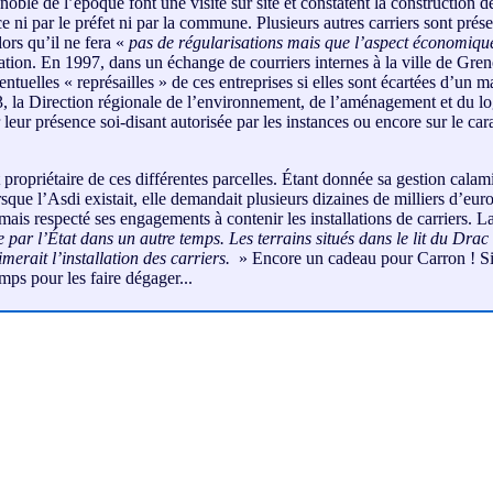
noble de l’époque font une visite sur site et constatent la construction 
e ni par le préfet ni par la commune. Plusieurs autres carriers sont prés
alors qu’il ne fera «
pas de régularisations mais que l’aspect économique
tuation. En 1997, dans un échange de courriers internes à la ville de Gr
tuelles « représailles » de ces entreprises si elles sont écartées d’un m
3, la Direction régionale de l’environnement, de l’aménagement et du log
 leur présence soi-disant autorisée par les instances ou encore sur le c
ropriétaire de ces différentes parcelles. Étant donnée sa gestion calamit
sque l’Asdi existait, elle demandait plusieurs dizaines de milliers d’eu
amais respecté ses engagements à contenir les installations de carriers.
ée par l’État dans un autre temps. Les terrains situés dans le lit du Dra
merait l’installation des carriers.
» Encore un cadeau pour Carron ! Si l
mps pour les faire dégager...