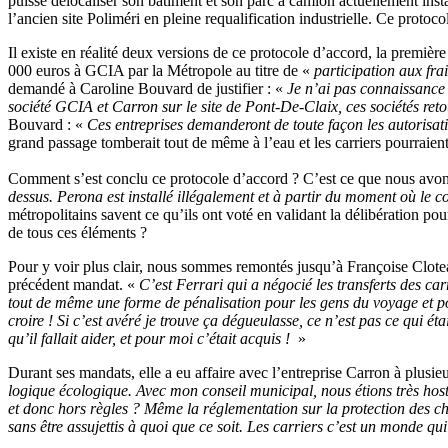
puisse délocaliser son bâtiment et son parc à camion actuellement ins
l’ancien site Poliméri en pleine requalification industrielle. Ce prot
Il existe en réalité deux versions de ce protocole d’accord, la premièr
000 euros à GCIA par la Métropole au titre de «
participation aux fra
demandé à Caroline Bouvard de justifier : «
Je n’ai pas connaissance
société GCIA et Carron sur le site de Pont-De-Claix, ces sociétés retou
Bouvard : «
Ces entreprises demanderont de toute façon les autorisat
grand passage tomberait tout de même à l’eau et les carriers pourraient 
Comment s’est conclu ce protocole d’accord ? C’est ce que nous avo
dessus. Perona est installé illégalement et à partir du moment où le 
métropolitains savent ce qu’ils ont voté en validant la délibération pou
de tous ces éléments ?
Pour y voir plus clair, nous sommes remontés jusqu’à Françoise Clot
précédent mandat. «
C’est Ferrari qui a négocié les transferts des car
tout de même une forme de pénalisation pour les gens du voyage et po
croire ! Si c’est avéré je trouve ça dégueulasse, ce n’est pas ce qui é
qu’il fallait aider, et pour moi c’était acquis !
»
Durant ses mandats, elle a eu affaire avec l’entreprise Carron à plusieu
logique écologique. Avec mon conseil municipal, nous étions très host
et donc hors règles ? Même la réglementation sur la protection des cha
sans être assujettis à quoi que ce soit. Les carriers c’est un monde qui 