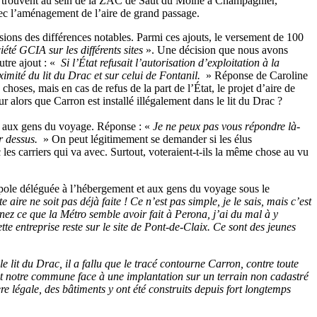
 se trouvent au sein de la ZAC de Saut du Moine à Champagnier,
avec l’aménagement de l’aire de grand passage.
ersions des différences notables. Parmi ces ajouts, le versement de 100
été GCIA sur les différents sites
». Une décision que nous avons
tre ajout : «
Si l’État refusait l’autorisation d’exploitation à la
ximité du lit du Drac et sur celui de Fontanil.
» Réponse de Caroline
 choses, mais en cas de refus de la part de l’État, le projet d’aire de
ur alors que Carron est installé illégalement dans le lit du Drac ?
e aux gens du voyage. Réponse : «
Je ne peux pas vous répondre là-
ir dessus.
» On peut légitimement se demander si les élus
 les carriers qui va avec. Surtout, voteraient-t-ils la même chose au vu
pole déléguée à l’hébergement et aux gens du voyage sous le
aire ne soit pas déjà faite ! Ce n’est pas simple, je le sais, mais c’est
ez ce que la Métro semble avoir fait à Perona, j’ai du mal à y
tte entreprise reste sur le site de Pont-de-Claix. Ce sont des jeunes
e lit du Drac, il a fallu que le tracé contourne Carron, contre toute
ait notre commune face à une implantation sur un terrain non cadastré
e légale, des bâtiments y ont été construits depuis fort longtemps