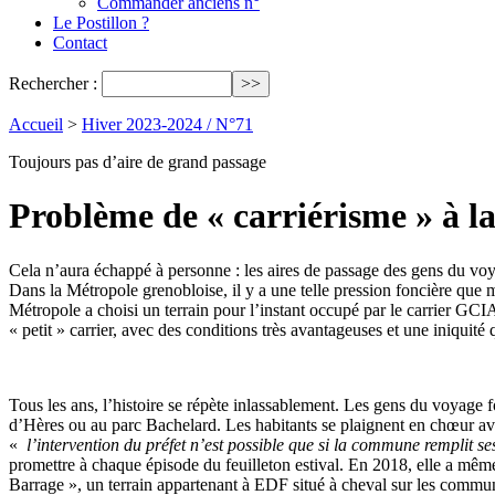
Commander anciens n°
Le Postillon ?
Contact
Rechercher :
Accueil
>
Hiver 2023-2024 / N°71
Toujours pas d’aire de grand passage
Problème de « carriérisme » à l
Cela n’aura échappé à personne : les aires de passage des gens du voya
Dans la Métropole grenobloise, il y a une telle pression foncière que 
Métropole a choisi un terrain pour l’instant occupé par le carrier GC
« petit » carrier, avec des conditions très avantageuses et une iniquit
Tous les ans, l’histoire se répète inlassablement. Les gens du voyage f
d’Hères ou au parc Bachelard. Les habitants se plaignent en chœur a
«
l’intervention du préfet n’est possible que si la commune remplit s
promettre à chaque épisode du feuilleton estival. En 2018, elle a même 
Barrage », un terrain appartenant à EDF situé à cheval sur les commu