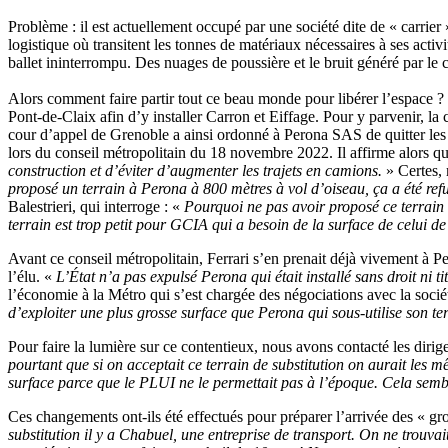
Problème : il est actuellement occupé par une société dite de « carrie
logistique où transitent les tonnes de matériaux nécessaires à ses ac
ballet ininterrompu. Des nuages de poussière et le bruit généré par le
Alors comment faire partir tout ce beau monde pour libérer l’espace ? P
Pont-de-Claix afin d’y installer Carron et Eiffage. Pour y parvenir, la c
cour d’appel de Grenoble a ainsi ordonné à Perona SAS de quitter les 
lors du conseil métropolitain du 18 novembre 2022. Il affirme alors q
construction et d’éviter d’augmenter les trajets en camions.
» Certes, 
proposé un terrain à Perona à 800 mètres à vol d’oiseau, ça a été ref
Balestrieri, qui interroge : «
Pourquoi ne pas avoir proposé ce terrain 
terrain est trop petit pour GCIA qui a besoin de la surface de celui d
Avant ce conseil métropolitain, Ferrari s’en prenait déjà vivement à 
l’élu. «
L’État n’a pas expulsé Perona qui était installé sans droit ni t
l’économie à la Métro qui s’est chargée des négociations avec la soci
d’exploiter une plus grosse surface que Perona qui sous-utilise son te
Pour faire la lumière sur ce contentieux, nous avons contacté les dirig
pourtant que si on acceptait ce terrain de substitution on aurait les 
surface parce que le PLUI ne le permettait pas à l’époque. Cela se
Ces changements ont-ils été effectués pour préparer l’arrivée des « gr
substitution il y a Chabuel, une entreprise de transport. On ne trouva