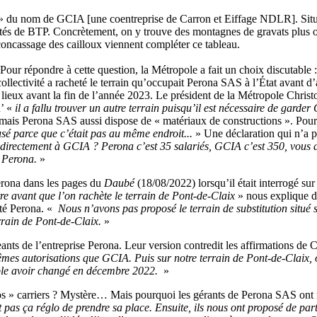
r » du nom de GCIA [une coentreprise de Carron et Eiffage NDLR]. Situé 
tivités de BTP. Concrètement, on y trouve des montagnes de gravats plus
 concassage des cailloux viennent compléter ce tableau.
our répondre à cette question, la Métropole a fait un choix discutable : 
ollectivité a racheté le terrain qu’occupait Perona SAS à l’État avant d’as
lieux avant la fin de l’année 2023. Le président de la Métropole Christ
u’ «
il a fallu trouver un autre terrain puisqu’il est nécessaire de garde
mais Perona SAS aussi dispose de « matériaux de constructions ». Pourq
usé parce que c’était pas au même endroit...
» Une déclaration qui n’a p
directement à GCIA ? Perona c’est 35 salariés, GCIA c’est 350, vous al
e Perona.
»
Perona dans les pages du
Daubé
(18/08/2022) lorsqu’il était interrogé sur
itre avant que l’on rachète le terrain de Pont-de-Claix
» nous explique de
été Perona. «
Nous n’avons pas proposé le terrain de substitution situé s
rrain de Pont-de-Claix.
»
eants de l’entreprise Perona. Leur version contredit les affirmations de
mêmes autorisations que GCIA. Puis sur notre terrain de Pont-de-Claix, 
mble avoir changé en décembre 2022.
»
os » carriers ? Mystère… Mais pourquoi les gérants de Perona SAS ont re
it pas ça réglo de prendre sa place. Ensuite, ils nous ont proposé de pa