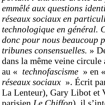
emmêlé aux questions identi
réseaux sociaux en particuli
technologique en général. Co
donc pour nous beaucoup pl
tribunes consensuelles.
» De
dans la même veine circule 
au «
technofascisme
» en 
réseaux sociaux
». Écrit p
La Lenteur), Gary Libot et 
parisien
Le Chiffon
), il s’i