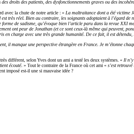
ons des droits des patients, des dysfonctionnements graves ou des incoh
rd avec la chute de notre article : «
La maltraitance dont a été victime J
est très réel. Bien au contraire, les soignants adoptaient à l’égard de 
e forme de sadisme, qu’évoque bien l’article paru dans la revue XXI me
alement ont peur de Jonathan (et ce sont ceux-là même qui peuvent, ponct
pris en charge avec une très grande humanité. De ce fait, il est détendu, 
nt, il manque une perspective étrangère en France. Je m’étonne chaque
 très différent, selon Yves dont un ami a testé les deux systèmes. «
Il n’
ient écouté.
» Tout le contraire de la France où cet ami «
s’est retrouv
nt imposé est-il une si mauvaise idée ?