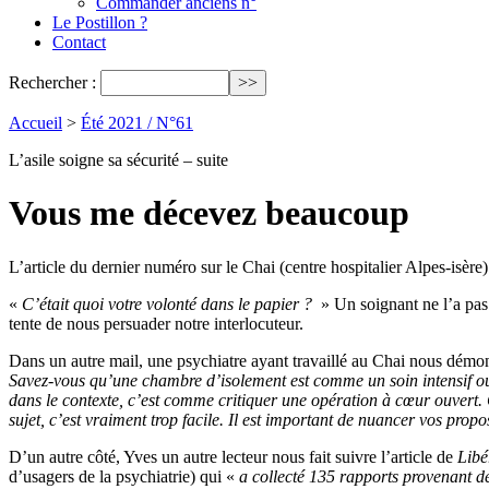
Commander anciens n°
Le Postillon ?
Contact
Rechercher :
Accueil
>
Été 2021 / N°61
L’asile soigne sa sécurité – suite
Vous me décevez beaucoup
L’article du dernier numéro sur le Chai (centre hospitalier Alpes-isère)
«
C’était quoi votre volonté dans le papier ?
» Un soignant ne l’a pas 
tente de nous persuader notre interlocuteur.
Dans un autre mail, une psychiatre ayant travaillé au Chai nous démo
Savez-vous qu’une chambre d’isolement est comme un soin intensif ou 
dans le contexte, c’est comme critiquer une opération à cœur ouvert. C
sujet, c’est vraiment trop facile. Il est important de nuancer vos prop
D’un autre côté, Yves un autre lecteur nous fait suivre l’article de
Libé
d’usagers de la psychiatrie) qui «
a collecté 135 rapports provenant d