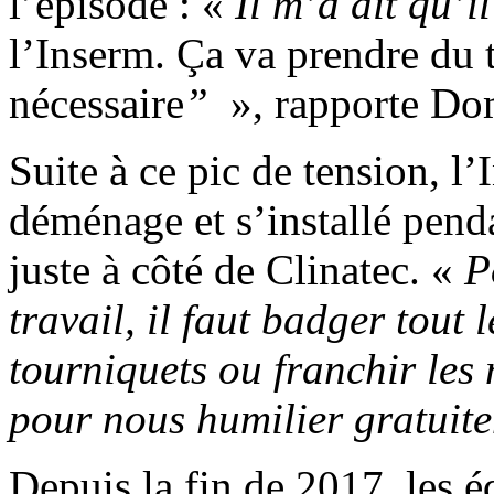
l’épisode : «
Il m’a dit qu’il
l’Inserm. Ça va prendre du t
nécessaire
”
», rapporte Dom
Suite à ce pic de tension, l’I
déménage et s’installé pend
juste à côté de Clinatec. «
P
travail, il faut badger tout
tourniquets ou franchir les 
pour nous humilier gratuit
Depuis la fin de 2017, les é