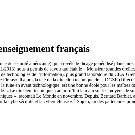
enseignement français
 de sécurité américaine) qui a révélé le flicage généralisé planétaire, 
1/2013) nous a permis de savoir qui était le « Monsieur grandes oreilles
 et de technologies de l’information), plus grand laboratoire du CEA-Gr
Fioraso, il a pris la tête de la direction technique de la DGSE (Direction
de la fuite en avant technologique, est une bonne école pour les maîtres
illé. « Le directeur technique a aujourd’hui la main sur les moyens de s
niques », racontait Le Monde en novembre. Depuis, Bernard Barbier, attei
r la cybersécurité et la cyberdéfense » à Sogeti, un des partenaires pr