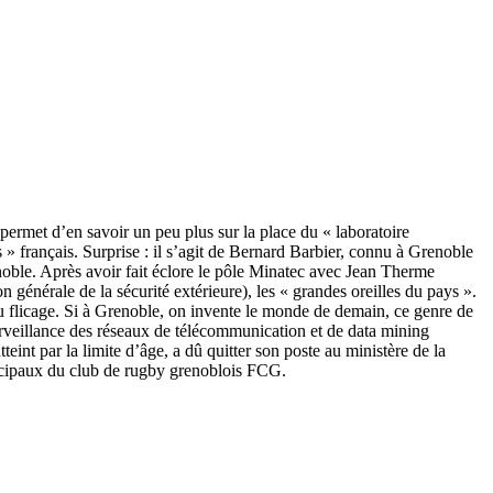
permet d’en savoir un peu plus sur la place du « laboratoire
 » français. Surprise : il s’agit de Bernard Barbier, connu à Grenoble
enoble. Après avoir fait éclore le pôle Minatec avec Jean Therme
 générale de la sécurité extérieure), les « grandes oreilles du pays ».
 du flicage. Si à Grenoble, on invente le monde de demain, ce genre de
urveillance des réseaux de télécommunication et de data mining
nt par la limite d’âge, a dû quitter son poste au ministère de la
incipaux du club de rugby grenoblois FCG.