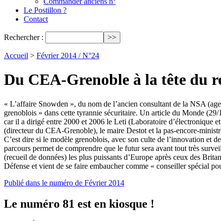
Commander anciens n°
Le Postillon ?
Contact
Rechercher :
Accueil
>
Février 2014 / N°24
Du CEA-Grenoble à la tête du r
« L’affaire Snowden », du nom de l’ancien consultant de la NSA (agence
grenoblois » dans cette tyrannie sécuritaire. Un article du Monde (29/1
car il a dirigé entre 2000 et 2006 le Leti (Laboratoire d’électronique
(directeur du CEA-Grenoble), le maire Destot et la pas-encore-ministre 
C’est dire si le modèle grenoblois, avec son culte de l’innovation et 
parcours permet de comprendre que le futur sera avant tout très surve
(recueil de données) les plus puissants d’Europe après ceux des Britan
Défense et vient de se faire embaucher comme « conseiller spécial pou
Publié dans le numéro de Février 2014
Le numéro 81 est en kiosque !