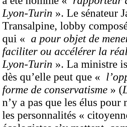
a été nommé «
rapporteur à
Lyon-Turin
». Le sénateur 
Transalpine, lobby composé 
qui «
a pour objet de mener
faciliter ou accélérer la réa
Lyon-Turin
». La ministre i
dès qu’elle peut que «
l’opp
forme de conservatisme
» (
n’y a pas que les élus pour
les personnalités « citoyenn