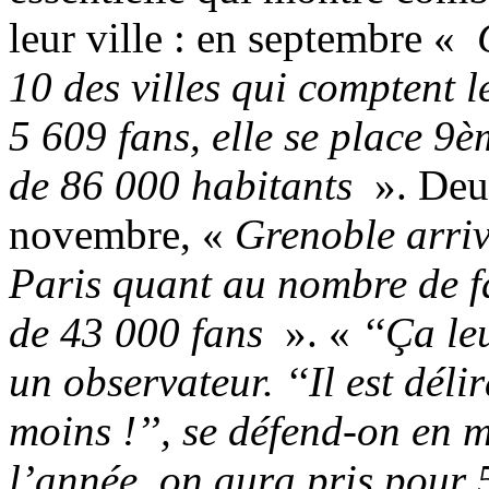
leur ville : en septembre «
G
10 des villes qui comptent 
5 609 fans, elle se place 9è
de 86 000 habitants
». Deux
novembre, «
Grenoble arriv
Paris quant au nombre de f
de 43 000 fans
». «
‘‘Ça le
un observateur. ‘‘Il est déli
moins !’’, se défend-on en m
l’année, on aura pris pour 5