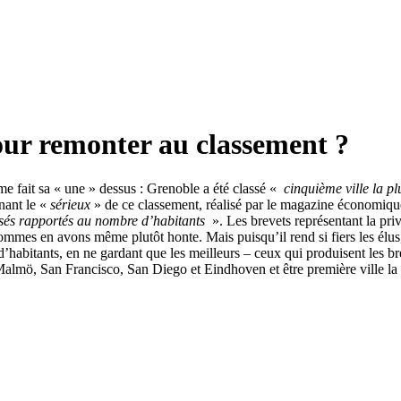
pour remonter au classement ?
e fait sa « une » dessus : Grenoble a été classé «
cinquième ville la p
gnant le «
sérieux
» de ce classement, réalisé par le magazine économiqu
posés rapportés au nombre d’habitants
». Les brevets représentant la priva
mmes en avons même plutôt honte. Mais puisqu’il rend si fiers les élus
d’habitants, en ne gardant que les meilleurs – ceux qui produisent les bre
t Malmö, San Francisco, San Diego et Eindhoven et être première ville la