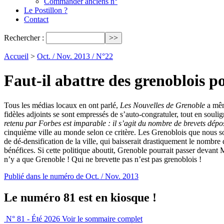
Commander anciens n°
Le Postillon ?
Contact
Rechercher :
Accueil
>
Oct. / Nov. 2013 / N°22
Faut-il abattre des grenoblois 
Tous les médias locaux en ont parlé,
Les Nouvelles de Grenoble
a mêm
fidèles adjoints se sont empressés de s’auto-congratuler, tout en souli
retenu par Forbes est imparable : il s’agit du nombre de brevets dé
cinquième ville au monde selon ce critère. Les Grenoblois que nous so
de dé-densification de la ville, qui baisserait drastiquement le nombre 
bénéfices. Si cette politique aboutit, Grenoble pourrait passer devan
n’y a que Grenoble ! Qui ne brevette pas n’est pas grenoblois !
Publié dans le numéro de Oct. / Nov. 2013
Le numéro 81 est en kiosque !
N° 81 - Été 2026
Voir le sommaire complet