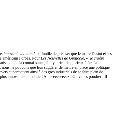
lus innovante du monde
». Inutile de préciser que le maire Destot et ses
e américain Forbes. Pour
Les Nouvelles de Grenoble
, «
le critère
tisation de la connaissance, il n’y a rien de glorieux à être la
, nous ne pouvons que leur suggérer de mettre en place une politique
vets et permettent ainsi à des gros industriels de se faire plein de
 plus innovante du monde ! Allleeeeeeeeeez ! On va les poudrer ! Il