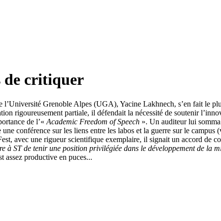
 de critiquer
e l’Université Grenoble Alpes (UGA), Yacine Lakhnech, s’en fait le plus
n rigoureusement partiale, il défendait la nécessité de soutenir l’innov
mportance de l’«
Academic Freedom of Speech
». Un auditeur lui somm
re une conférence sur les liens entre les labos et la guerre sur le campus 
t, avec une rigueur scientifique exemplaire, il signait un accord de c
re à ST de tenir une position privilégiée dans le développement de la m
st assez productive en puces...