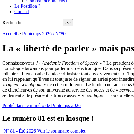
Commander anciens n°
Le Postillon ?
Contact
Rechercher :
Accueil
>
Printemps 2026 / N°80
La « liberté de parler » mais pas
Connaissez-vous l’«
Academic Freedom of Speech
» ? Le président d
homologue taïwainais pour parler microélectronique. Dans sa présentatio
militaires. Il eu ensuite l’audace d’insister tout aussi vivement sur l’i
en lui rappelant qu’il venait tout juste de signer un arrêté pour interdi
«
rigueur scientifique
» de cette conférence. Le lendemain, au Tech&Fes
de chercheur-es de son université au service des puces et de «
permett
seulement si le président la trouve assez «
scientifique
» – ou qu’elle e
Publié dans le numéro de Printemps 2026
Le numéro 81 est en kiosque !
N° 81 - Été 2026
Voir le sommaire complet