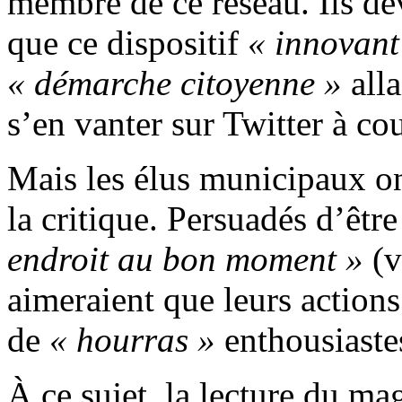
membre de ce réseau. Ils dev
que ce dispositif
« innovant
« démarche citoyenne »
alla
s’en vanter sur Twitter à co
Mais les élus municipaux o
la critique. Persuadés d’êtr
endroit au bon moment »
(v
aimeraient que leurs actio
de
« hourras »
enthousiaste
À ce sujet, la lecture du m