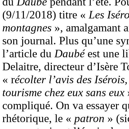
du
Daubé
pendant l’été. Po
(9/11/2018) titre «
Les Isér
montagnes
», amalgamant ain
son journal. Plus qu’une sy
l’article du
Daubé
est une l
Delaitre, directeur d’Isère T
« r
écolter l’avis des Isérois
tourisme chez eux sans eux
»
compliqué. On va essayer q
rhétorique, le «
patron
» (si