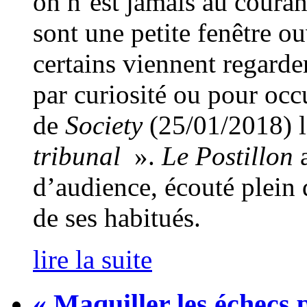
on n’est jamais au couran
sont une petite fenêtre ou
certains viennent regarder
par curiosité ou pour occu
de
Society
(25/01/2018) l
tribunal
».
Le Postillon
d’audience, écouté plein d
de ses habitués.
lire la suite
« Maquiller les échecs p