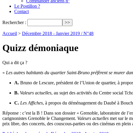
Commander anciens n°
Le Postillon ?
Contact
Rechercher :
Accueil
>
Décembre 2018 - Janvier 2019 / N°48
Quizz démoniaque
Qui a dit ça ?
«
Les autres habitants du quartier Saint-Bruno préfèrent se murer dans 
A.
Bruno de Lescure, président de l’Union de quartier, à propos 
B.
Valeurs actuelles
, au sujet des activités du Centre social Tc
C.
Les Affiches
, à propos du déménagement du Daubé à Boucha
Réponse : c’est la B ! Dans son dossier « Grenoble, laboratoire de l’
carignonistes Grenoble le Changement.
Valeurs actuelles
met sur le mê
prix libre, des concerts, des couscous-parties ou des cinémas en plein a