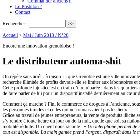
Commander anciens n°
Le Postillon ?
Contact
Rechercher :
Accueil
>
Mai / Juin 2013 / N°20
Encore une innovation grenobloise !
Le distributeur automa-shit
On répète sans arrêt - à raison ! - que Grenoble est une ville innovante
recherche illimitée de profits devrait-elle se limiter aux laboratoires 
Cette profonde injustice est en train d’être réparée : dans les quartie
de faire parler de lui pour un dispositif installé dernièrement au cœur d
Comment ça marche ? Fini le commerce de drogues à l’ancienne, sous le
les personnes timides et celles qui ne connaissaient pas les lieux.
Grâce au travail de jeunes entrepreneurs, la vente de produits illicite 
s’y rendre à toute heure du jour ou de la nuit, quelle que soit sa nati
mobilité réduite. Un client nous raconte : «
Un interphone permet de si
tout est disponible. La main gantée prend l’argent, disparaît dans le