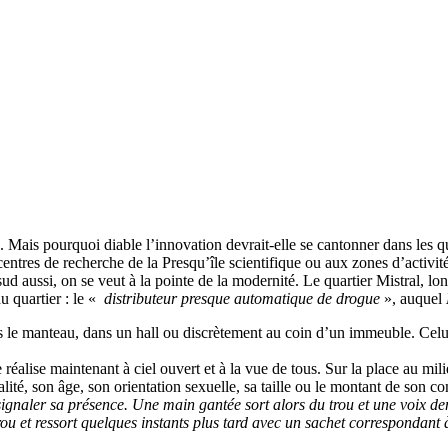
. Mais pourquoi diable l’innovation devrait-elle se cantonner dans les qua
et centres de recherche de la Presqu’île scientifique ou aux zones d’activ
rs sud aussi, on se veut à la pointe de la modernité. Le quartier Mistral
u quartier : le «
distributeur presque automatique de drogue
», auquel
 manteau, dans un hall ou discrètement au coin d’un immeuble. Celui-là é
se réalise maintenant à ciel ouvert et à la vue de tous. Sur la place au m
onalité, son âge, son orientation sexuelle, sa taille ou le montant de so
gnaler sa présence. Une main gantée sort alors du trou et une voix dema
 trou et ressort quelques instants plus tard avec un sachet corresponda