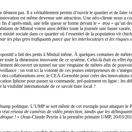
se dément pas. Il a véritablement permis d’ouvrir le quartier et de faire
te innovation est même devenue une attraction. Une néo-cliente nous a co
n fin d’après-midi, une telle queue se forme devant le «
trou
» qu’un des
bitants de Mistral voient ainsi défiler toute la journée une faune varié
e mixité sociale dans ce quartier où l’essentiel de la population vit chi
ar les plus gros trafiquants parce que les interlocuteurs et les risques 
ispositif a fait des petits à Mistral même. À quelques centaines de mètres
urer toute la dimension innovante de ce système. Celui-là était en effet é
alement découvert un tunnel sur une vingtaine de mètres afin de pouvoi
eillance : on voit ici la volonté de ces jeunes entrepreneurs de s’intégr
er des collaborations avec le CEA-Grenoble pour créer des innovations 
pplication Iphone pour passer sa commande, pré-paiement en ligne : les 
a visibilité internationale de ce savoir-faire local ?
e champ politique. L’UMP se sert même de cet exemple pour attaquer le P
vrai réseau de caméras de vidéo protection, tandis que les délinquants 
 drogue !
» (Jean-Claude Peyrin à la première primaire UMP, 20/03/2013)