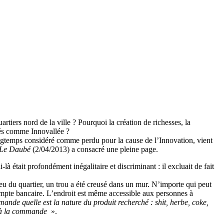
rtiers nord de la ville ? Pourquoi la création de richesses, la
ités comme Innovallée ?
, longtemps considéré comme perdu pour la cause de l’Innovation, vient
Le Daubé
(2/04/2013) a consacré une pleine page.
tait profondément inégalitaire et discriminant : il excluait de fait
ilieu du quartier, un trou a été creusé dans un mur. N’importe qui peut
n compte bancaire. L’endroit est même accessible aux personnes à
nde quelle est la nature du produit recherché : shit, herbe, coke,
nt à la commande
».