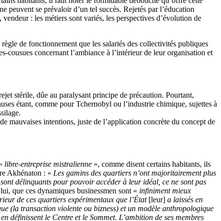
tains habitants, il faut noter le formidable débouché qu’offre cette
ne peuvent se prévaloir d’un tel succès. Rejetés par l’éducation
, vendeur : les métiers sont variés, les perspectives d’évolution de
 règle de fonctionnement que les salariés des collectivités publiques
hes-cousues concernant l’ambiance à l’intérieur de leur organisation et
ejet stérile, dûe au paralysant principe de précaution. Pourtant,
uses étant, comme pour Tchernobyl ou l’industrie chimique, sujettes à
silage.
de mauvaises intentions, juste de l’application concrète du concept de
 «
libre-entreprise mistralienne
», comme disent certains habitants, ils
ire Akhénaton : «
Les gamins des quartiers n’ont majoritairement plus
ux sont délinquants pour pouvoir accéder à leur idéal, ce ne sont pas
 lui, que ces dynamiques businessmen sont «
infiniment mieux
térieur de ces quartiers expérimentaux que l’État
[leur]
a laissés en
que (la transaction violente ou bizness) et un modèle anthropologique
ui en définissent le Centre et le Sommet. L’ambition de ses membres