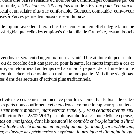
ns : outre une baisse sensible du nombre de cambriolages constatée par cer
Grenoble, «
100 chances, 100 emplois
» ou le «
Forum pour l’emploi
» 
 social et un salaire plus que confortable. Guetteur, comptable, convoyeur
isés à Varces permettent aussi de voir du pays.
 le rapport avec leur hiérarchie. Ces jeunes ont en effet intégré la même
aussi rigide que celle des employés de la ville de Grenoble, restant bouc
vendus ici seraient dangereux pour la santé. Une attitude de peur et de r
u de cocaïne était dangereuse pour la santé, les morts imputés à ces ca
ure, on retournerait au temps de l’alambic-à-papa et de la fumette du tus
en plus chers et de moins en moins bonne qualité. Mais il ne s’agit pas 
s dans des secteurs d’activité plus traditionnels.
activités de ces jeunes une menace pour le système. Par le biais de cette
 experts nous confirment cette évidence, comme le rappeur quarantena
sieur tout le monde’’, mais version riche. (...) Et si certains d’entre e
ffington Post, 28/02/2013). Le philosophe Jean-Claude Michéa pense,
ènes ou immigrées, dont
[ils assurent]
le contrôle et l’exploitation à l’in
 «
à toute activité humaine un objectif unique (la thune), un modèle uni
ler, à l’usage des périphéries du système, la pratique et l’imaginaire q