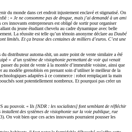
 venir du monde dans cet endroit injustement enclavé et stigmatisé. On
nfié : «
Je ne consomme pas de drogue, mais j’ai demandé à un ami
 ces innovants entrepreneurs est obligé de sortir pour organiser
e, allant du jeune étudiant chevelu au cadre dynamique avec belle
chement. La réussite est telle qu’un témoin anonyme déclare au
Daubé
sont limités. Et ça brasse des centaines de milliers d’euros. C’est une
 du distributeur automa-shit, un autre point de vente similaire a été
quipé «
d’un système de visiophonie permettant de voir qui venait
r passer du point de vente à la montée d’immeuble voisine, ainsi que
er au modèle grenoblois en prenant soin d’utiliser le meilleur de la
technologiques adaptées à ce commerce : robot remplaçant la main
débouchés sont potentiellement nombreux. Et pourquoi pas créer un
S au pouvoir. « I
ls [NDR : les socialistes] font semblant de réfléchir
installent des systèmes de visiophonie sur la voie publique, rue
. On voit bien que ces actes innovants pourraient pousser les