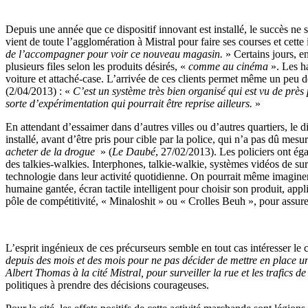
Depuis une année que ce dispositif innovant est installé, le succès ne 
vient de toute l’agglomération à Mistral pour faire ses courses et cet
de l’accompagner pour voir ce nouveau magasin.
» Certains jours, e
plusieurs files selon les produits désirés, «
comme au cinéma
». Les ha
voiture et attaché-case. L’arrivée de ces clients permet même un peu d
(2/04/2013) : «
C’est un système très bien organisé qui est vu de près p
sorte d’expérimentation qui pourrait être reprise ailleurs.
»
En attendant d’essaimer dans d’autres villes ou d’autres quartiers, le d
installé, avant d’être pris pour cible par la police, qui n’a pas dû mes
acheter de la drogue
» (
Le Daubé
, 27/02/2013). Les policiers ont ég
des talkies-walkies. Interphones, talkie-walkie, systèmes vidéos de surv
technologie dans leur activité quotidienne. On pourrait même imagin
humaine gantée, écran tactile intelligent pour choisir son produit, a
pôle de compétitivité, « Minaloshit » ou « Crolles Beuh », pour assurer l
L’esprit ingénieux de ces précurseurs semble en tout cas intéresser l
depuis des mois et des mois pour ne pas décider de mettre en place un 
Albert Thomas à la cité Mistral, pour surveiller la rue et les trafics de
politiques à prendre des décisions courageuses.