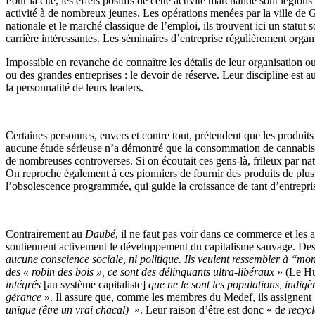
Pour la cité, les effets positifs de cette activité marchande sont légio
activité à de nombreux jeunes. Les opérations menées par la ville de 
nationale et le marché classique de l’emploi, ils trouvent ici un statut
carrière intéressantes. Les séminaires d’entreprise régulièrement organ
Impossible en revanche de connaître les détails de leur organisation ou
ou des grandes entreprises : le devoir de réserve. Leur discipline est 
la personnalité de leurs leaders.
Certaines personnes, envers et contre tout, prétendent que les produits 
aucune étude sérieuse n’a démontré que la consommation de cannabis o
de nombreuses controverses. Si on écoutait ces gens-là, frileux par nat
On reproche également à ces pionniers de fournir des produits de plus 
l’obsolescence programmée, qui guide la croissance de tant d’entreprise
Contrairement au
Daubé
, il ne faut pas voir dans ce commerce et les 
soutiennent activement le développement du capitalisme sauvage. Des
aucune conscience sociale, ni politique. Ils veulent ressembler à ‘‘mon
des « robin des bois », ce sont des délinquants ultra-libéraux
» (Le Hu
intégrés
[au système capitaliste]
que ne le sont les populations, indig
gérance
». Il assure que, comme les membres du Medef, ils assignent
unique (être un vrai chacal)
». Leur raison d’être est donc « d
e recyc