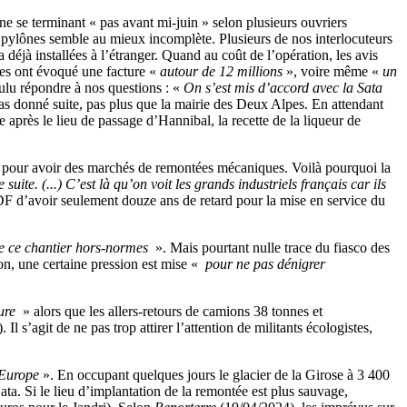
e se terminant « pas avant mi-juin » selon plusieurs ouvriers
es pylônes semble au mieux incomplète. Plusieurs de nos interlocuteurs
 déjà installées à l’étranger. Quand au coût de l’opération, les avis
tres ont évoqué une facture «
autour de 12 millions
», voire même «
un
ulu répondre à nos questions : «
On s’est mis d’accord avec la Sata
pas donné suite, pas plus que la mairie des Deux Alpes. En attendant
après le lieu de passage d’Hannibal, la recette de la liqueur de
nde pour avoir des marchés de remontées mécaniques. Voilà pourquoi la
uite. (...) C’est là qu’on voit les grands industriels français car ils
F d’avoir seulement douze ans de retard pour la mise en service du
de ce chantier hors-normes
». Mais pourtant nulle trace du fiasco des
on, une certaine pression est mise «
pour ne pas dénigrer
ture
» alors que les allers-retours de camions 38 tonnes et
Il s’agit de ne pas trop attirer l’attention de militants écologistes,
’Europe
». En occupant quelques jours le glacier de la Girose à 3 400
ta. Si le lieu d’implantation de la remontée est plus sauvage,