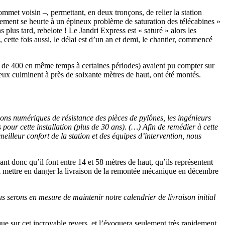
met voisin –, permettant, en deux tronçons, de relier la station
pement se heurte à un épineux problème de saturation des télécabines »
 plus tard, rebelote ! Le Jandri Express est « saturé » alors les
cette fois aussi, le délai est d’un an et demi, le chantier, commencé
lus de 400 en même temps à certaines périodes) avaient pu compter sur
eux culminent à près de soixante mètres de haut, ont été montés.
tions numériques de résistance des pièces de pylônes, les ingénieurs
our cette installation (plus de 30 ans). (…) Afin de remédier à cette
illeur confort de la station et des équipes d’intervention, nous
t donc qu’il font entre 14 et 58 mètres de haut, qu’ils représentent
uoi mettre en danger la livraison de la remontée mécanique en décembre
ous serons en mesure de maintenir notre calendrier de livraison initial
ue sur cet incroyable revers, et l’évoquera seulement très rapidement