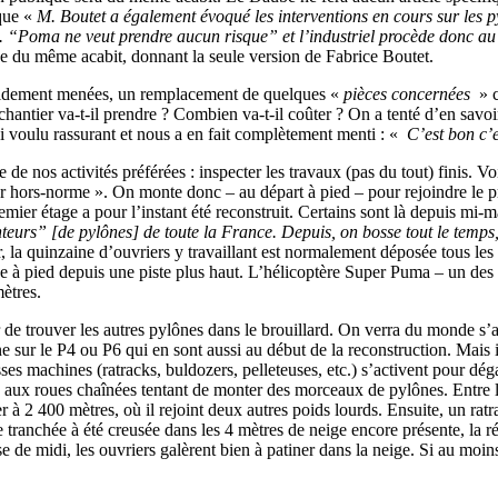
 que «
M. Boutet a également évoqué les interventions en cours sur les 
ré. “Poma ne veut prendre aucun risque” et l’industriel procède donc 
ge du même acabit, donnant la seule version de Fabrice Boutet.
apidement menées, un remplacement de quelques «
pièces concernées
» c
antier va-t-il prendre ? Combien va-t-il coûter ? On a tenté d’en savoi
i voulu rassurant et nous a en fait complètement menti : «
C’est bon c’e
e de nos activités préférées : inspecter les travaux (pas du tout) finis. Vo
tier hors-norme ». On monte donc – au départ à pied – pour rejoindre l
remier étage a pour l’instant été reconstruit. Certains sont là depuis mi
nteurs” [de pylônes] de toute la France. Depuis, on bosse tout le temps,
 la quinzaine d’ouvriers y travaillant est normalement déposée tous les 
e à pied depuis une piste plus haut. L’hélicoptère Super Puma – un des p
ètres.
r de trouver les autres pylônes dans le brouillard. On verra du monde s’
 sur le P4 ou P6 qui en sont aussi au début de la reconstruction. Mais i
es machines (ratracks, buldozers, pelleteuses, etc.) s’activent pour déga
x roues chaînées tentant de monter des morceaux de pylônes. Entre la ne
ver à 2 400 mètres, où il rejoint deux autres poids lourds. Ensuite, un ra
ranchée à été creusée dans les 4 mètres de neige encore présente, la réc
 de midi, les ouvriers galèrent bien à patiner dans la neige. Si au moins