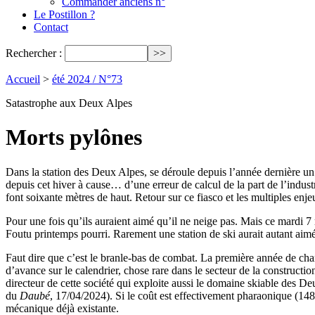
Commander anciens n°
Le Postillon ?
Contact
Rechercher :
Accueil
>
été 2024 / N°73
Satastrophe aux Deux Alpes
Morts pylônes
Dans la station des Deux Alpes, se déroule depuis l’année dernière un
depuis cet hiver à cause… d’une erreur de calcul de la part de l’indust
font soixante mètres de haut. Retour sur ce fiasco et les multiples enj
Pour une fois qu’ils auraient aimé qu’il ne neige pas. Mais ce mardi 
Foutu printemps pourri. Rarement une station de ski aurait autant aim
Faut dire que c’est le branle-bas de combat. La première année de chant
d’avance sur le calendrier, chose rare dans le secteur de la construct
directeur de cette société qui exploite aussi le domaine skiable des D
du
Daubé
, 17/04/2024). Si le coût est effectivement pharaonique (148 
mécanique déjà existante.