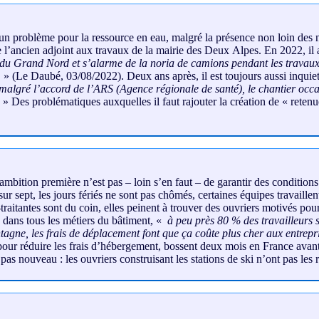
un problème pour la ressource en eau, malgré la présence non loin des
t de l’ancien adjoint aux travaux de la mairie des Deux Alpes. En 2022, il
 du Grand Nord et s’alarme de la noria de camions pendant les travaux. M
”
» (Le Daubé, 03/08/2022). Deux ans après, il est toujours aussi inquiet
i, malgré l’accord de l’ARS (Agence régionale de santé), le chantier occ
» Des problématiques auxquelles il faut rajouter la création de « retenues
’ambition première n’est pas – loin s’en faut – de garantir des conditions 
 sur sept, les jours fériés ne sont pas chômés, certaines équipes travaill
raitantes sont du coin, elles peinent à trouver des ouvriers motivés pour 
, dans tous les métiers du bâtiment, «
à peu près 80 % des travailleurs s
agne, les frais de déplacement font que ça coûte plus cher aux entrepr
n pour réduire les frais d’hébergement, bossent deux mois en France av
s nouveau : les ouvriers construisant les stations de ski n’ont pas les re