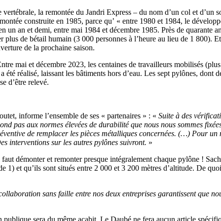
ertébrale, la remontée du Jandri Express – du nom d’un col et d’un som
 remontée construite en 1985, parce qu’ « entre 1980 et 1984, le dévelop
sé en un an et demi, entre mai 1984 et décembre 1985. Près de quarante ans
plus de bétail humain (3 000 personnes à l’heure au lieu de 1 800). Et, 
erture de la prochaine saison.
. Entre mai et décembre 2023, les centaines de travailleurs mobilisés (p
été réalisé, laissant les bâtiments hors d’eau. Les sept pylônes, dont d
e d’être relevé.
Boutet, informe l’ensemble de ses « partenaires » : «
Suite à des vérifica
pond pas aux normes élevées de durabilité que nous nous sommes fixées p
ventive de remplacer les pièces métalliques concernées. (…) Pour un me
es interventions sur les autres pylônes suivront.
»
 faut démonter et remonter presque intégralement chaque pylône ! Sachan
de 1) et qu’ils sont situés entre 2 000 et 3 200 mètres d’altitude. De q
a collaboration sans faille entre nos deux entreprises garantissent que n
n publique sera du même acabit. Le Daubé ne fera aucun article spécifiq