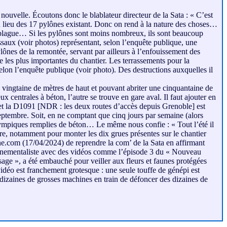
ouvelle. Écoutons donc le blablateur directeur de la Sata : « C’est
u lieu des 17 pylônes existant. Donc on rend à la nature des choses…
e blague… Si les pylônes sont moins nombreux, ils sont beaucoup
ssaux (voir photos) représentant, selon l’enquête publique, une
lônes de la remontée, servant par ailleurs à l’enfouissement des
e les plus importantes du chantier. Les terrassements pour la
selon l’enquête publique (voir photo). Des destructions auxquelles il
e vingtaine de mètres de haut et pouvant abriter une cinquantaine de
 centrales à béton, l’autre se trouve en gare aval. Il faut ajouter en
5 et la D1091 [NDR : les deux routes d’accès depuis Grenoble] est
eptembre. Soit, en ne comptant que cinq jours par semaine (alors
olympiques remplies de béton… Le même nous confie : « Tout l’été il
ère, notamment pour monter les dix grues présentes sur le chantier
gne.com (17/04/2024) de reprendre la com’ de la Sata en affirmant
vironnementaliste avec des vidéos comme l’épisode 3 du « Nouveau
age », a été embauché pour veiller aux fleurs et faunes protégées
vidéo est franchement grotesque : une seule touffe de génépi est
 dizaines de grosses machines en train de défoncer des dizaines de