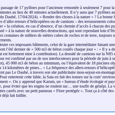
passage de 17 pylônes pour l’ancienne remontée à seulement 7 pour la n
minutes au lieu de 40 minutes actuellement. Il n’y aura que 7 pylônes a
éo du Daubé, 17/04/2024). « Rendre des choses à la nature » ? La bonn
nes d’aller-retours d’hélicoptères ou de camions – des terrassements colo
ter « la création, en cas d’absence, d’un chemin d’accès à chacun des py
é » à la nature de nouvelles destructions, qui sont cependant loin d’êtr
s centaines de milliers de mètres cubes de roches et de terre, toujours 
hements.
ruire ces imposants bâtiments, celui de la gare intermédiaire faisant un
nt l’été dernier de « 500 m3 de béton coulés chaque jour » : « Il y a deux
icat est fortement mise à contribution). La densité de camions sur la N8
ur est confirmé par un de nos interlocuteurs pour la période de juin à s
r sept), 45 000 m3 de béton au minimum, ou l’équivalent de 18 piscines 
14 kilomètres de pistes... » La fréquence des allers-retours d’hélicopt
chent pas Le Daubé, à travers son site publicitaire mon-sejour-en-monta
 Pour entretenir cette fable, la Sata en fait des tonnes sur la com’ en
nnement ». On y apprend que Karum, un « bureau d’étude écologie et pays
e, pour éviter que les engins ne roulent sur… une touffe de génépi. La 
tres carrés avec un petit panneau « Flore protégée ». Tout ça à côté des
éjà fait faillite.