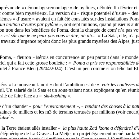
imprévue de « démontage-remontage » de pylônes, débutée fin février et n
par contre bien mystérieux. La version du « risque potentiel d’usure » d
lèmes « d’usure » avaient en fait été constatés sur des installations Poma
un million d’euros par pylône
», soit sept millions, quand plusieurs au
on trou dans les bénéfices de Poma, dont la chargée de com’ n’a pas vo
c’est sûr que je ne peux pas vous le dire, ah ah...
» La Sata, elle, n’a 
travaux d’urgence rejoint donc les plus grands mystères des Alpes, juste 
’est Poma, « fleuron » isérois en concurrence un peu partout dans le mo
l qui a fait cette grosse boulette : «
Poma a pris ses responsabilités de s
tet à France Bleu (29/04/2024). C’est un peu comme si on félicitait ED
déos « Le nouveau Jandri » dont l’ambition est de «
voir les coulisses 
il. Un salarié de la Sata et un sous-traitant nous expliquent qu’en réuni
sité de faire face au «
ski-bashing
».
ne d’un chantier «
pour l’environnement
», «
rendant des choses à la na
nes de milliers et les m3 de terrains terrassés par millions (voir encart). 
alisé
».
a Terre étaient allés installer «
la plus haute Zad [zone à défendre] d
u téléphérique de La Grave - La Meije, un projet également mené par la Sa