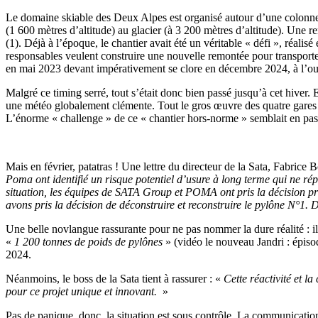
Le domaine skiable des Deux Alpes est organisé autour d’une colonne v
(1 600 mètres d’altitude) au glacier (à 3 200 mètres d’altitude). Une
(1). Déjà à l’époque, le chantier avait été un véritable « défi », réali
responsables veulent construire une nouvelle remontée pour transporter 
en mai 2023 devant impérativement se clore en décembre 2024, à l’ouv
Malgré ce timing serré, tout s’était donc bien passé jusqu’à cet hiver
une météo globalement clémente. Tout le gros œuvre des quatre gares a 
L’énorme « challenge » de ce « chantier hors-norme » semblait en pass
Mais en février, patatras ! Une lettre du directeur de la Sata, Fabrice 
Poma ont identifié un risque potentiel d’usure à long terme qui ne ré
situation, les équipes de SATA Group et POMA ont pris la décision pré
avons pris la décision de déconstruire et reconstruire le pylône N°1. D
Une belle novlangue rassurante pour ne pas nommer la dure réalité : il
«
1 200 tonnes de poids de pylônes
» (vidéo le nouveau Jandri : épiso
2024.
Néanmoins, le boss de la Sata tient à rassurer : «
Cette réactivité et l
pour ce projet unique et innovant.
»
Pas de panique, donc, la situation est sous contrôle. La communicatio