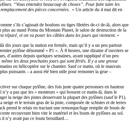
pylônes. “Vous entendez beaucoup de choses”. Pour faire taire les
au remplacement des pièces concernées.
» Un article du 4 mai dit en
omme s’ils s’agissait de boulons ou tiges filetées de-ci de-là, alors que
r plus au stand Poma du Montain Planet, le salon de destruction de la
st réparé, et on va poser les câbles dans les jours qui viennent.
»
ilà dix jours que la station est fermée, mais qu’il y a un peu partout
e premier pylône dénommé « P1 ». À 8 heures, une dizaine d’ouvriers se
-mars, d’autres depuis quelques semaines, ayant rappliqué d’un peu
 même les deux prochains jours qui sont fériés. Il y a une grosse
matins en hélicoptère sur le chantier. Sauf ce matin, où le mauvais
lus puissants – a aussi été bien utile pour remonter la grue –
activer sur chaque pylône, des fois juste quatre personnes en hauteur
l n’y a pas que les « monteurs » qui bossent ce matin-là, dans le
ger la neige des pistes desservant la plupart des pylônes (sauf le P1).
ige et le terrain gras de la piste, composée de schistes et de terres
track prend le relais en tractant une remorque/luge remplie de bouts de
ente recouvrant bien vite le matériel et les bouts de pylônes au sol.
 il n’y avait pas ce foutu brouillard…