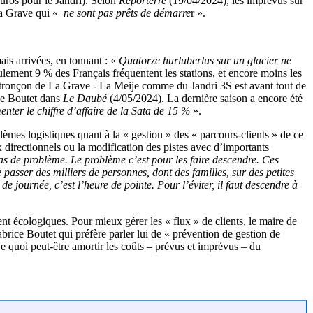
euros pour le Jandri). Selon
Reporterre
(19/04/2024), les imprévus sur
 la Grave qui «
ne sont pas prêts de démarre
r ».
ais arrivées, en tonnant : «
Quatorze hurluberlus sur un glacier ne
ulement 9 % des Français fréquentent les stations, et encore moins les
me tronçon de La Grave - La Meije comme du Jandri 3S est avant tout de
ce Boutet dans
Le Daubé
(4/05/2024). La dernière saison a encore été
nter le chiffre d’affaire de la Sata de 15 %
».
lèmes logistiques quant à la « gestion » des « parcours-clients » de ce
x directionnels ou la modification des pistes avec d’importants
pas de problème. Le problème c’est pour les faire descendre. Ces
 passer des milliers de personnes, dont des familles, sur des petites
e journée, c’est l’heure de pointe. Pour l’éviter, il faut descendre à
ent écologiques. Pour mieux gérer les « flux » de clients, le maire de
rice Boutet qui préfère parler lui de « prévention de gestion de
De quoi peut-être amortir les coûts – prévus et imprévus – du