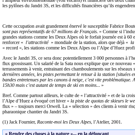
l’ampleur environnementale (voir encarts) et financière des deux chant
les pylônes du Jandri 3S, et les difficultés financières qu’ils engendr
Cette occupation avait grandement énervé le susceptible Fabrice Bou
sont pas représentatifs de 67 millions de Français.
» Comme si l’indust
grandes stations comme les Deux Alpes où le forfait journée est à 60 
renforcer «
l’attractivité
» mondiale de la station, alors que déjà «
la
« record », les stations comme les Deux Alpes ou l’Alpe d’Huez profit
Avec le Jandri 3S, ce sera donc potentiellement 3 000 personnes à l’heu
flux grossissant. Un salarié de la Sata nous explique que ce nouveau « 
terrassements à venir, entrainant des chamboulements sur les réseaux so
dernières années, les pistes permettant le retour à la station [situées
bandes entretenues par les canons à neige, c’est vite problématique. Al
15h30 mais c’est autant de temps de ski en moins..
. »
Bref. Comme partout ailleurs, le culte de « l’attractivité » et de la cr
l’Alpe d’Huez a évoqué cet hiver «
la piste de quotas de skieurs le w
flux » – toujours merci Orwell. La « sélection » des clients à venir ri
pharaonique chantier du Jandri 3S.
(1) Jack Fournier,
Raconte-moi les Deux Alpes
, l’Atelier, 2001.
« Rendre des choses à la nature »... en la défonçant