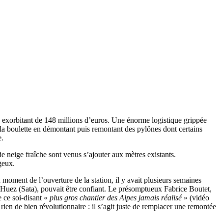
x exorbitant de 148 millions d’euros. Une énorme logistique grippée
r la boulette en démontant puis remontant des pylônes dont certains
e.
 neige fraîche sont venus s’ajouter aux mètres existants.
geux.
 moment de l’ouverture de la station, il y avait plusieurs semaines
d’Huez (Sata), pouvait être confiant. Le présomptueux Fabrice Boutet,
 ce soi-disant «
plus gros chantier des Alpes jamais réalisé
» (vidéo
rien de bien révolutionnaire : il s’agit juste de remplacer une remontée