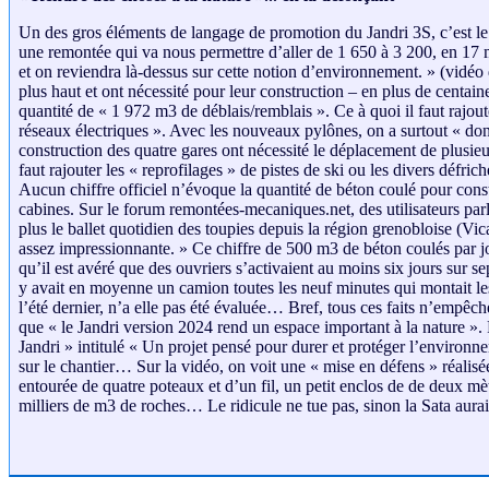
Un des gros éléments de langage de promotion du Jandri 3S, c’est le 
une remontée qui va nous permettre d’aller de 1 650 à 3 200, en 17 
et on reviendra là-dessus sur cette notion d’environnement. » (vid
plus haut et ont nécessité pour leur construction – en plus de centai
quantité de « 1 972 m3 de déblais/remblais ». Ce à quoi il faut rajou
réseaux électriques ». Avec les nouveaux pylônes, on a surtout « donn
construction des quatre gares ont nécessité le déplacement de plusieur
faut rajouter les « reprofilages » de pistes de ski ou les divers défric
Aucun chiffre officiel n’évoque la quantité de béton coulé pour const
cabines. Sur le forum remontées-mecaniques.net, des utilisateurs parle
plus le ballet quotidien des toupies depuis la région grenobloise (V
assez impressionnante. » Ce chiffre de 500 m3 de béton coulés par jo
qu’il est avéré que des ouvriers s’activaient au moins six jours su
y avait en moyenne un camion toutes les neuf minutes qui montait les 
l’été dernier, n’a elle pas été évaluée… Bref, tous ces faits n’empê
que « le Jandri version 2024 rend un espace important à la nature ».
Jandri » intitulé « Un projet pensé pour durer et protéger l’enviro
sur le chantier… Sur la vidéo, on voit une « mise en défens » réalisé
entourée de quatre poteaux et d’un fil, un petit enclos de de deux mè
milliers de m3 de roches… Le ridicule ne tue pas, sinon la Sata aurait d