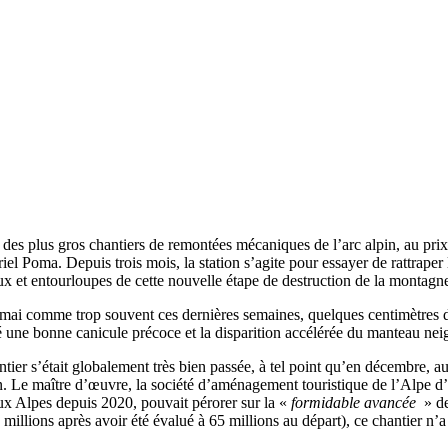
 des plus gros chantiers de remontées mécaniques de l’arc alpin, au pri
riel Poma. Depuis trois mois, la station s’agite pour essayer de rattrape
eux et entourloupes de cette nouvelle étape de destruction de la montagn
7 mai comme trop souvent ces dernières semaines, quelques centimètres de
é une bonne canicule précoce et la disparition accélérée du manteau nei
ier s’était globalement très bien passée, à tel point qu’en décembre, au
ion. Le maître d’œuvre, la société d’aménagement touristique de l’Alpe 
eux Alpes depuis 2020, pouvait pérorer sur la «
formidable avancée
» de
millions après avoir été évalué à 65 millions au départ), ce chantier n’a 