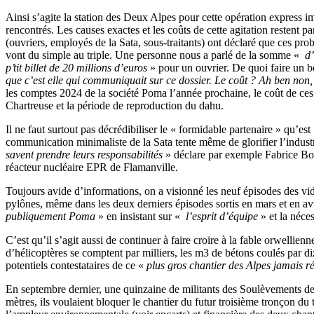
Ainsi s’agite la station des Deux Alpes pour cette opération express 
rencontrés. Les causes exactes et les coûts de cette agitation restent 
(ouvriers, employés de la Sata, sous-traitants) ont déclaré que ces prob
vont du simple au triple. Une personne nous a parlé de la somme «
d’
p’tit billet de 20 millions d’euros
» pour un ouvrier. De quoi faire un b
que c’est elle qui communiquait sur ce dossier. Le coût ? Ah ben non, 
les comptes 2024 de la société Poma l’année prochaine, le coût de ces 
Chartreuse et la période de reproduction du dahu.
Il ne faut surtout pas décrédibiliser le « formidable partenaire » qu
communication minimaliste de la Sata tente même de glorifier l’industrie
savent prendre leurs responsabilités
» déclare par exemple Fabrice Bou
réacteur nucléaire EPR de Flamanville.
Toujours avide d’informations, on a visionné les neuf épisodes des vi
pylônes, même dans les deux derniers épisodes sortis en mars et en avr
publiquement Poma
» en insistant sur «
l’esprit d’équipe
» et la néces
C’est qu’il s’agit aussi de continuer à faire croire à la fable orwellien
d’hélicoptères se comptent par milliers, les m3 de bétons coulés par dizai
potentiels contestataires de ce «
plus gros chantier des Alpes jamais ré
En septembre dernier, une quinzaine de militants des Soulèvements de l
mètres, ils voulaient bloquer le chantier du futur troisième tronçon d