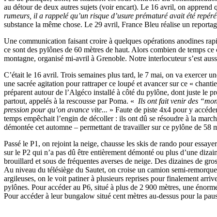
au détour de deux autres sujets (voir encart). Le 16 avril, on apprend
rumeurs, il a rappelé qu’un risque d’usure prématuré avait été repé
substance la même chose. Le 29 avril, France Bleu réalise un reporta
Une communication faisant croire à quelques opérations anodines r
ce sont des pylônes de 60 mètres de haut. Alors combien de temps ce ch
montagne, organisé mi-avril à Grenoble. Notre interlocuteur s’est auss
C’était le 16 avril. Trois semaines plus tard, le 7 mai, on va exercer un
une sacrée agitation pour rattraper ce loupé et avancer sur ce « chan
préparent autour de l’Algéco installé à côté du pylône, dont juste le p
partout, appelés à la rescousse par Poma. «
Ils ont fait venir des “mo
pression pour qu’on avance vite...
» Faute de piste 4x4 pour y accéder,
temps empêchait l’engin de décoller : ils ont dû se résoudre à la march
démontée cet automne – permettant de travailler sur ce pylône de 58 m
Passé le P1, on rejoint la neige, chausse les skis de rando pour essaye
sur le P2 qui n’a pas dû être entièrement démonté ou plus d’une dizaine
brouillard et sous de fréquentes averses de neige. Des dizaines de gross
Au niveau du télésiège du Sautet, on croise un camion semi-remorque au
argileuses, on le voit patiner à plusieurs reprises pour finalement arri
pylônes. Pour accéder au P6, situé à plus de 2 900 mètres, une énorme t
Pour accéder à leur bungalow situé cent mètres au-dessus pour la pause