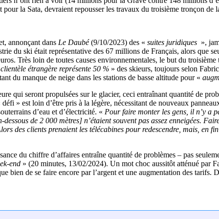
iers n’ont rien à voir (14 millions pour la Grave contre 148 millions d’
ent pour la Sata, devraient repousser les travaux du troisième tronçon de
tet, annonçant dans
Le Daubé
(9/10/2023) des «
suites juridiques
», jam
rie du ski était représentative des 67 millions de Français, alors que se
euros. Très loin de toutes causes environnementales, le but du troisiè
 clientèle étrangère représente 50 %
» des skieurs, toujours selon Fabri
ant du manque de neige dans les stations de basse altitude pour «
augme
re qui seront propulsées sur le glacier, ceci entraînant quantité de prob
défi » est loin d’être pris à la légère, nécessitant de nouveaux panneau
uterrains d’eau et d’électricité. «
Pour faire monter les gens, il n’y a 
 en-dessous de 2 000 mètres] n’étaient souvent pas assez enneigées. Faire
ors des clients prenaient les télécabines pour redescendre, mais, en fin d
oissance du chiffre d’affaires entraîne quantité de problèmes – pas seulem
eek-end
» (20 minutes, 13/02/2024). Un mot choc aussitôt atténué par Fab
sque bien de se faire encore par l’argent et une augmentation des tarifs. 