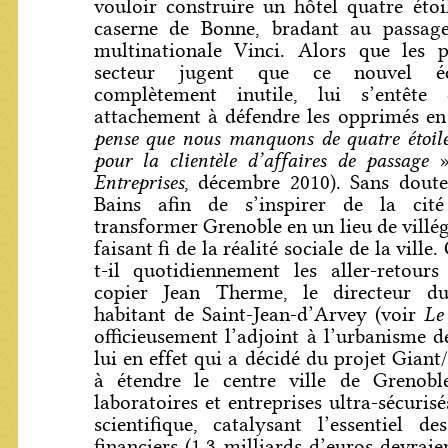
vouloir construire un hôtel quatre étoi
caserne de Bonne, bradant au passage
multinationale Vinci. Alors que les p
secteur jugent que ce nouvel éq
complètement inutile, lui s’entêt
attachement à défendre les opprimés en
pense que nous manquons de quatre étoi
pour la clientèle d’affaires de passage
»
Entreprises
, décembre 2010). Sans doute 
Bains afin de s’inspirer de la cit
transformer Grenoble en un lieu de villé
faisant fi de la réalité sociale de la ville.
t-il quotidiennement les aller-retour
copier Jean Therme, le directeur d
Le
habitant de Saint-Jean-d’Arvey (voir
officieusement l’adjoint à l’urbanisme d
lui en effet qui a décidé du projet Giant/
à étendre le centre ville de Grenob
laboratoires et entreprises ultra-sécurisé
scientifique, catalysant l’essentiel de
financiers (1,3 milliards d’euros devraie