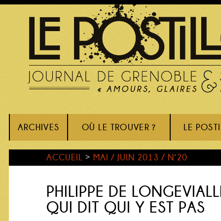
ARCHIVES
OÙ LE TROUVER ?
LE POST
ACCUEIL
>
MAI / JUIN 2013 / N°20
PHILIPPE DE LONGEVIALL
QUI DIT QUI Y EST PAS