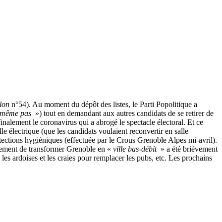
lon
n°54). Au moment du dépôt des listes, le Parti Popolitique a
it même pas
») tout en demandant aux autres candidats de se retirer de
finalement le coronavirus qui a abrogé le spectacle électoral. Et ce
lle électrique (que les candidats voulaient reconvertir en salle
rotections hygiéniques (effectuée par le Crous Grenoble Alpes mi-avril).
gagement de transformer Grenoble en «
ville bas-débit
» a été brièvement
 les ardoises et les craies pour remplacer les pubs, etc. Les prochains