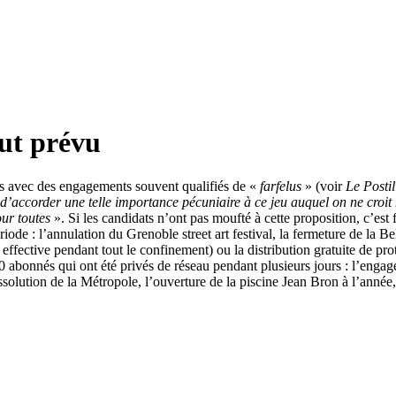
out prévu
es avec des engagements souvent qualifiés de «
farfelus
» (voir
Le Postil
 d’accorder une telle importance pécuniaire à ce jeu auquel on ne cro
ur toutes
». Si les candidats n’ont pas moufté à cette proposition, c’est 
iode : l’annulation du Grenoble street art festival, la fermeture de la Be
e effective pendant tout le confinement) ou la distribution gratuite de p
000 abonnés qui ont été privés de réseau pendant plusieurs jours : l’en
issolution de la Métropole, l’ouverture de la piscine Jean Bron à l’année,