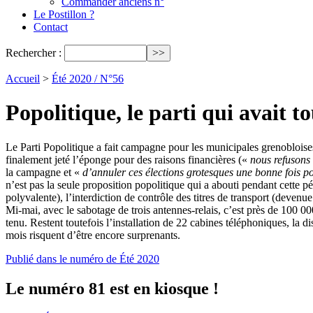
Commander anciens n°
Le Postillon ?
Contact
Rechercher :
Accueil
>
Été 2020 / N°56
Popolitique, le parti qui avait t
Le Parti Popolitique a fait campagne pour les municipales grenoblois
finalement jeté l’éponge pour des raisons financières («
nous refusons
la campagne et «
d’annuler ces élections grotesques une bonne fois po
n’est pas la seule proposition popolitique qui a abouti pendant cette pér
polyvalente), l’interdiction de contrôle des titres de transport (devenu
Mi-mai, avec le sabotage de trois antennes-relais, c’est près de 100 
tenu. Restent toutefois l’installation de 22 cabines téléphoniques, la d
mois risquent d’être encore surprenants.
Publié dans le numéro de Été 2020
Le numéro 81 est en kiosque !