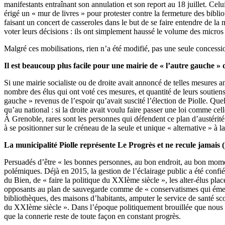
manifestants entraînant son annulation et son report au 18 juillet. Ce
érigé un « mur de livres » pour protester contre la fermeture des bibl
faisant un concert de casseroles dans le but de se faire entendre de l
voter leurs décisions : ils ont simplement haussé le volume des micros
Malgré ces mobilisations, rien n’a été modifié, pas une seule concessi
Il est beaucoup plus facile pour une mairie de « l’autre gauche » 
Si une mairie socialiste ou de droite avait annoncé de telles mesures an
nombre des élus qui ont voté ces mesures, et quantité de leurs soutiens.
gauche » revenus de l’espoir qu’avait suscité l’élection de Piolle. Que
qu’au national : si la droite avait voulu faire passer une loi comme ce
À Grenoble, rares sont les personnes qui défendent ce plan d’austérit
à se positionner sur le créneau de la seule et unique « alternative » à 
La municipalité Piolle représente Le Progrès et ne recule jamais (
Persuadés d’être « les bonnes personnes, au bon endroit, au bon moment
polémiques. Déjà en 2015, la gestion de l’éclairage public a été conf
du Bien, de « faire la politique du XXIème siècle », les alter-élus pla
opposants au plan de sauvegarde comme de « conservatismes qui émergen
bibliothèques, des maisons d’habitants, amputer le service de santé sc
du XXIème siècle ». Dans l’époque politiquement brouillée que nous vi
que la connerie reste de toute façon en constant progrès.