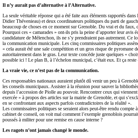
Il n’y aurait pas d’alternative à l’Alternative.
La seule véritable réponse qui a été faite aux éléments rapportés dans
Didier Thévenieau) et deux coordinateurs politiques du parti de gauche 
beaucoup de choses en ce moment sur Grenoble. Du vrai et du faux, des r
Pourquoi ces « camarades » ont-ils pris la peine d’apporter leur avis é
candidature de Mélenchon, ils ne s’y prendraient pas autrement. Ce lo
la communication municipale. Les cinq commissaires politiques assènent 
« cela aurait été une sale compétition et un gros risque de pyromane de mo
autoritairement dans le gras. Leur texte concède juste quelques « choi
possible ici ! Le plan B, à l’échelon municipal, c’était eux. Et ça reste
La vraie vie, ce n’est pas de la communication.
Ces responsables nationaux auraient plutôt dû venir un peu à Grenoble.
les conseils municipaux. Assister à la réunion pour sauver la bibliothè
depuis l’accession de Piolle au pouvoir. Rencontrer ceux qui viennent 
exercée » à propos des articles sur la mairie de Grenoble, et qui s’ex
en se confrontant aux aspects parfois contradictoires de la réalité ».
Les commissaires politiques se seraient alors peut-être rendu compte à 
cabinet de conseil, on voit mal comment l’exemple grenoblois pourrait se
poussés à militer pour une remise en cause interne ?
Les ragots n’ont jamais changé le monde.