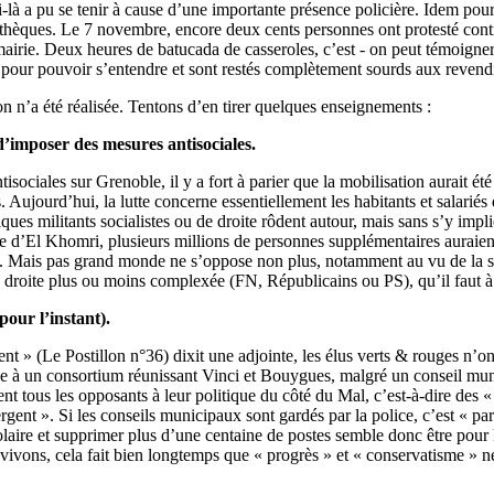
lui-là a pu se tenir à cause d’une importante présence policière. Idem p
iothèques. Le 7 novembre, encore deux cents personnes ont protesté contre
a mairie. Deux heures de batucada de casseroles, c’est - on peut témoign
 pour pouvoir s’entendre et sont restés complètement sourds aux revendic
on n’a été réalisée. Tentons d’en tirer quelques enseignements :
d’imposer des mesures antisociales.
tisociales sur Grenoble, il y a fort à parier que la mobilisation aurait 
 Aujourd’hui, la lutte concerne essentiellement les habitants et salariés 
lques militants socialistes ou de droite rôdent autour, mais sans s’y im
lle d’El Khomri, plusieurs millions de personnes supplémentaires auraient
é. Mais pas grand monde ne s’oppose non plus, notamment au vu de la si
la droite plus ou moins complexée (FN, Républicains ou PS), qu’il faut à 
pour l’instant).
 » (Le Postillon n°36) dixit une adjointe, les élus verts & rouges n’ont
iée à un consortium réunissant Vinci et Bouygues, malgré un conseil mun
cent tous les opposants à leur politique du côté du Mal, c’est-à-dire de
t ». Si les conseils municipaux sont gardés par la police, c’est « par
olaire et supprimer plus d’une centaine de postes semble donc être pour P
vons, cela fait bien longtemps que « progrès » et « conservatisme » ne