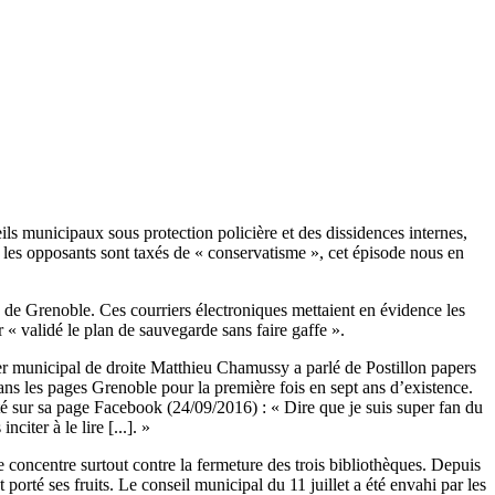
eils municipaux sous protection policière et des dissidences internes,
 les opposants sont taxés de « conservatisme », cet épisode nous en
 de Grenoble. Ces courriers électroniques mettaient en évidence les
 « validé le plan de sauvegarde sans faire gaffe ».
er municipal de droite Matthieu Chamussy a parlé de Postillon papers
ans les pages Grenoble pour la première fois en sept ans d’existence.
té sur sa page Facebook (24/09/2016) : « Dire que je suis super fan du
iter à le lire [...]. »
se concentre surtout contre la fermeture des trois bibliothèques. Depuis
t porté ses fruits. Le conseil municipal du 11 juillet a été envahi par les