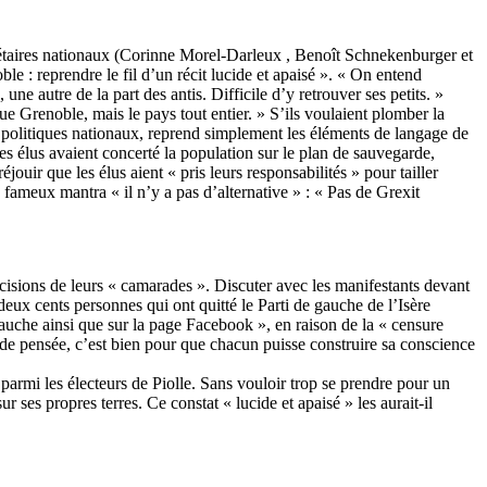
ecrétaires nationaux (Corinne Morel-Darleux , Benoît Schnekenburger et
e : reprendre le fil d’un récit lucide et apaisé ». « On entend
e autre de la part des antis. Difficile d’y retrouver ses petits. »
ue Grenoble, mais le pays tout entier. » S’ils voulaient plomber la
 politiques nationaux, reprend simplement les éléments de langage de
les élus avaient concerté la population sur le plan de sauvegarde,
éjouir que les élus aient « pris leurs responsabilités » pour tailler
 fameux mantra « il n’y a pas d’alternative » : « Pas de Grexit
cisions de leurs « camarades ». Discuter avec les manifestants devant
deux cents personnes qui ont quitté le Parti de gauche de l’Isère
Gauche ainsi que sur la page Facebook », en raison de la « censure
 de pensée, c’est bien pour que chacun puisse construire sa conscience
 parmi les électeurs de Piolle. Sans vouloir trop se prendre pour un
 ses propres terres. Ce constat « lucide et apaisé » les aurait-il