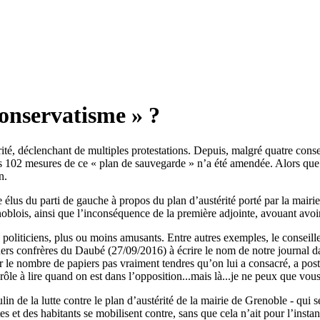
conservatisme » ?
érité, déclenchant de multiples protestations. Depuis, malgré quatre cons
des 102 mesures de ce « plan de sauvegarde » n’a été amendée. Alors que
n.
élus du parti de gauche à propos du plan d’austérité porté par la mairie
oblois, ainsi que l’inconséquence de la première adjointe, avouant avoir
oliticiens, plus ou moins amusants. Entre autres exemples, le conseill
hers confrères du Daubé (27/09/2016) à écrire le nom de notre journal d
r le nombre de papiers pas vraiment tendres qu’on lui a consacré, a pos
e à lire quand on est dans l’opposition...mais là...je ne peux que vous inc
in de la lutte contre le plan d’austérité de la mairie de Grenoble - qui 
es et des habitants se mobilisent contre, sans que cela n’ait pour l’instan