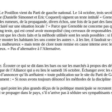
 Le Postillon vient du Parti de gauche national. Le 14 octobre, trois s
(Danielle Simonnet et Eric Coquerel) signent un texte intitulé « Grenobl
umeurs, de la propagande, divers échos, une fois de la part des fans, un
clairé sur une situation locale ? « Parce que Grenoble ne concerne pas q
ng texte, qui est censé avoir monopolisé cinq cerveaux de responsables
que les choix faits et la méthode utilisée sont les seuls possibles : si 
nter les habitants les uns contre les autres ». à les lire, il faudrait se r
x malheureux » mais tente de clore toute remise en cause interne avec le
 eux. » Pas d’alternative à l’Alternative.
 Écouter ce qui se dit dans les bars ou sur les marchés à propos des dé
que de l’Alliance qui a eu lieu le samedi 16 octobre. Échanger avec les 
d’annoncer qu’ils arrêtaient « toute publication sur le site du Parti de 
clament : « Si nous avons toujours dénoncé les méthodes de la discipline
quel point les plus grands déçus de la politique municipale se recrutent
 propager dans le pays, s’il n’arrive pas à séduire ses sympathisants sur