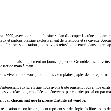
mai 2009
, avec pour unique business plan d’occuper le créneau porteur 
aux et parlons presque exclusivement de Grenoble et sa cuvette. Aucune 
nombreuses sollicitations, nous avons refusé toute entrée dans notre c
a internet, mais uniquement un journal papier de Grenoble et sa cuvette.
 passer de main à main.
llons vivement de vous procurer les exemplaires papier de notre journal 
s s’intéressant aux sujets que nous avons traité puissent trouver nos éc
utes vos réactions, emballées ou énervées, par courrier postal ou par mai
en car chacun sait que la presse gratuite est vendue.
a réalisation et son hébergement reposent sur des logiciels libres issus d