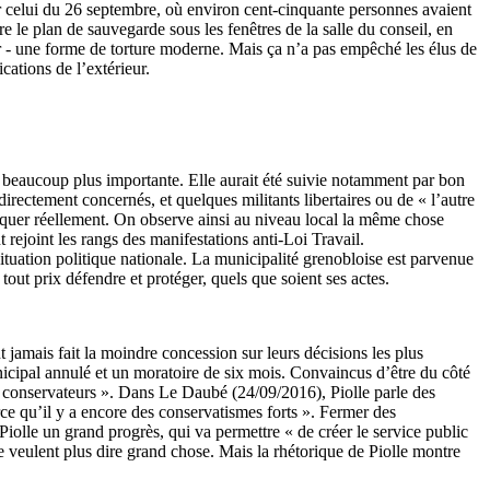
our celui du 26 septembre, où environ cent-cinquante personnes avaient
 le plan de sauvegarde sous les fenêtres de la salle du conseil, en
er - une forme de torture moderne. Mais ça n’a pas empêché les élus de
ations de l’extérieur.
été beaucoup plus importante. Elle aurait été suivie notamment par bon
directement concernés, et quelques militants libertaires ou de « l’autre
pliquer réellement. On observe ainsi au niveau local la même chose
 rejoint les rangs des manifestations anti-Loi Travail.
tuation politique nationale. La municipalité grenobloise est parvenue
tout prix défendre et protéger, quels que soient ses actes.
 jamais fait la moindre concession sur leurs décisions les plus
icipal annulé et un moratoire de six mois. Convaincus d’être du côté
s « conservateurs ». Dans Le Daubé (24/09/2016), Piolle parle des
ce qu’il y a encore des conservatismes forts ». Fermer des
iolle un grand progrès, qui va permettre « de créer le service public
 veulent plus dire grand chose. Mais la rhétorique de Piolle montre