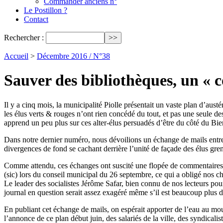
Commander anciens n°
Le Postillon ?
Contact
Rechercher :
Accueil
>
Décembre 2016 / N°38
Sauver des bibliothèques, un « 
Il y a cinq mois, la municipalité Piolle présentait un vaste plan d’aust
les élus verts & rouges n’ont rien concédé du tout, et pas une seule 
apprend un peu plus sur ces alter-élus persuadés d’être du côté du Bie
Dans notre dernier numéro, nous dévoilions un échange de mails entre 
divergences de fond se cachant derrière l’unité de façade des élus gren
Comme attendu, ces échanges ont suscité une flopée de commentaires p
(sic) lors du conseil municipal du 26 septembre, ce qui a obligé nos c
Le leader des socialistes Jérôme Safar, bien connu de nos lecteurs pou
journal en question serait assez exagéré même s’il est beaucoup plus drôl
En publiant cet échange de mails, on espérait apporter de l’eau au moul
l’annonce de ce plan début juin, des salariés de la ville, des syndicalist