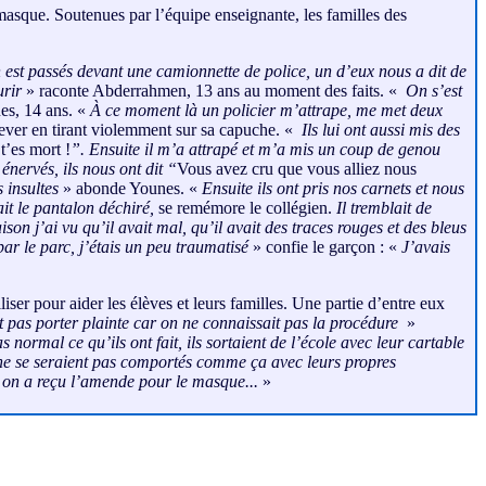
 masque. Soutenues par l’équipe enseignante, les familles des
 est passés devant une camionnette de police, un d’eux nous a dit de
urir
» raconte Abderrahmen, 13 ans au moment des faits. «
On s’est
es, 14 ans. «
À ce moment là un policier m’attrape, me met deux
lever en tirant violemment sur sa capuche. «
Ils lui ont aussi mis des
t’es mort !
”. Ensuite il m’a attrapé et m’a mis un coup de genou
 énervés, ils nous ont dit “
Vous avez cru que vous alliez nous
 insultes
» abonde Younes. «
Ensuite ils ont pris nos carnets et nous
it le pantalon déchiré,
se remémore le collégien.
Il tremblait de
son j’ai vu qu’il avait mal, qu’il avait des traces rouges et des bleus
par le parc, j’étais un peu traumatisé
» confie le garçon : «
J’avais
iser pour aider les élèves et leurs familles. Une partie d’entre eux
 pas porter plainte car on ne connaissait pas la procédure
»
s normal ce qu’ils ont fait, ils sortaient de l’école avec leur cartable
ls ne se seraient pas comportés comme ça avec leurs propres
e on a reçu l’amende pour le masque...
»