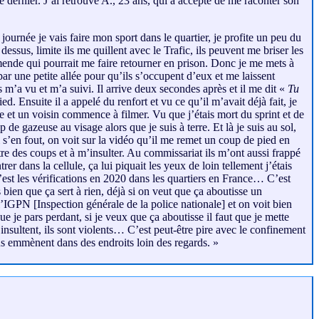
dernier. J’ai retrouvé A., 23 ans, qui a accepté de me raconter son
journée je vais faire mon sport dans le quartier, je profite un peu du
dessus, limite ils me quillent avec le Trafic, ils peuvent me briser les
amende qui pourrait me faire retourner en prison. Donc je me mets à
 par une petite allée pour qu’ils s’occupent d’eux et me laissent
m’a vu et m’a suivi. Il arrive deux secondes après et il me dit «
Tu
 Ensuite il a appelé du renfort et vu ce qu’il m’avait déjà fait, je
te et un voisin commence à filmer. Vu que j’étais mort du sprint et de
 de gazeuse au visage alors que je suis à terre. Et là je suis au sol,
’en fout, on voit sur la vidéo qu’il me remet un coup de pied en
re des coups et à m’insulter. Au commissariat ils m’ont aussi frappé
er dans la cellule, ça lui piquait les yeux de loin tellement j’étais
est les vérifications en 2020 dans les quartiers en France… C’est
 bien que ça sert à rien, déjà si on veut que ça aboutisse un
l’IGPN [Inspection générale de la police nationale] et on voit bien
 je pars perdant, si je veux que ça aboutisse il faut que je mette
s insultent, ils sont violents… C’est peut-être pire avec le confinement
nous emmènent dans des endroits loin des regards. »