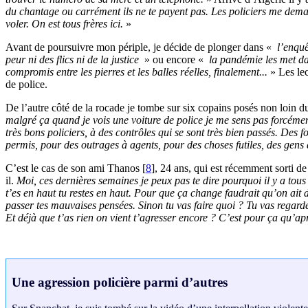
du chantage ou carrément ils ne te payent pas. Les policiers me demand
voler. On est tous frères ici.
»
Avant de poursuivre mon périple, je décide de plonger dans «
l’enquê
peur ni des flics ni de la justice
» ou encore «
la pandémie les met da
compromis entre les pierres et les balles réelles, finalement...
» Les lec
de police.
De l’autre côté de la rocade je tombe sur six copains posés non loin 
malgré ça quand je vois une voiture de police je me sens pas forcémen
très bons policiers, à des contrôles qui se sont très bien passés. Des
permis, pour des outrages à agents, pour des choses futiles, des gens
C’est le cas de son ami Thanos
[
8
]
, 24 ans, qui est récemment sorti de
il.
Moi, ces dernières semaines je peux pas te dire pourquoi il y a tous c
t’es en haut tu restes en haut. Pour que ça change faudrait qu’on ait 
passer tes mauvaises pensées. Sinon tu vas faire quoi ? Tu vas regarder
Et déjà que t’as rien on vient t’agresser encore ? C’est pour ça qu’aprè
Une agression policière parmi d’autres