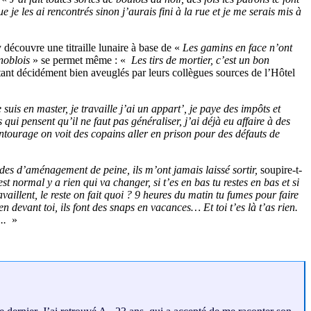
e les ai rencontrés sinon j’aurais fini à la rue et je me serais mis à
 découvre une titraille lunaire à base de «
Les gamins en face n’ont
noblois
» se permet même : «
Les tirs de mortier, c’est un bon
ant décidément bien aveuglés par leurs collègues sources de l’Hôtel
 suis en master, je travaille j’ai un appart’, je paye des impôts et
 qui pensent qu’il ne faut pas généraliser, j’ai déjà eu affaire à des
entourage on voit des copains aller en prison pour des défauts de
des d’aménagement de peine, ils m’ont jamais laissé sortir,
soupire-t-
st normal y a rien qui va changer, si t’es en bas tu restes en bas et si
aillent, le reste on fait quoi ? 9 heures du matin tu fumes pour faire
 devant toi, ils font des snaps en vacances… Et toi t’es là t’as rien.
...
»