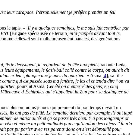
ec leur carapace. Personnellement je préfère prendre un feu
ous le tapis. «
Il y a quelques semaines, je me suis fait contrôler par
la BST
[Brigade spécialisée de terrain]
m’a frappée devant tout le
 comme celles-ci sont malheureusement banales, des générations
al, ils te dévisagent, te regardent de la tête aux pieds,
raconte Leïla,
us leurs équipements, le flash-ball collé contre le corps, on aurait dit
balancer leur planque aux jeunes du quartier.
» Asma
[
4
]
, sa fille
 canine qui est passée sous ma fenêtre, je les ai entendu dire “
on va
quartier,
poursuit Asma.
Cet été on a enterré des gens, en cinq
a Villeneuve d’Échirolles qui s’appellent la Zup pour se distinguer de
sonnes plus ou moins jeunes qui prennent du bon temps devant un
clés, ils ont pas de pitié. La semaine dernière par exemple ils ont tapé
mbien de nationalités et ça se passe très bien. Y a pas longtemps on
 un vélo et même un petit malinois parce qu’il adore les chiens. On n’a
vait pas pu parler avec ses parents donc on s’est débrouillé pour
: «
J’ai fait toutes sortes de boulots au noir, des fois les patrons te font