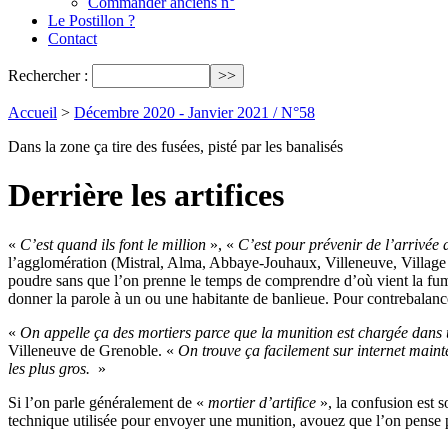
Commander anciens n°
Le Postillon ?
Contact
Rechercher :
Accueil
>
Décembre 2020 - Janvier 2021 / N°58
Dans la zone ça tire des fusées, pisté par les banalisés
Derrière les artifices
«
C’est quand ils font le million
», «
C’est pour prévenir de l’arrivée 
l’agglomération (Mistral, Alma, Abbaye-Jouhaux, Villeneuve, Village 
poudre sans que l’on prenne le temps de comprendre d’où vient la fu
donner la parole à un ou une habitante de banlieue. Pour contrebalanc
«
On appelle ça des mortiers parce que la munition est chargée dans
Villeneuve de Grenoble. «
On trouve ça facilement sur internet mainte
les plus gros.
»
Si l’on parle généralement de «
mortier d’artifice
», la confusion est s
technique utilisée pour envoyer une munition, avouez que l’on pense pl