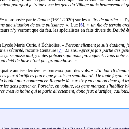
ent pourquoi je traîne avec les gens du Village mais heureusement que j
te
» proposée par
le Daubé
(16/11/2020) sur les «
tirs de mortier
». J’y
ns une situation de toute puissance
». Luc
[
6
]
, «
un flic de terrain gre
teurs n’y verront que du feu, les spécialistes en faits divers du
Daubé
ét
du Lycée Marie Curie, à Échirolles. «
Personnellement je suis étudiant, je
t en sécurité
, raconte Centaure
[
7
]
, 23 ans.
Après je fais partie des gens
 fois ça se passe mal, y a des policiers qui nous provoquent. Dans notre 
 qui déjà de base n’ont pas grand-chose.
»
 quatre années derrière les barreaux pour des vols. «
J’ai fait 18 deman
es feux d’artifices parce que je suis en semi-liberté. De toute façon, c’e
du boulot pour commencer. Regarde là, sur six y en a un ou deux qui trav
 les gens passer en Porsche, en voiture, les gens manger, s’habiller bien
s c’est la haine qui te parle directement, donc feux d’artifice, cailloux