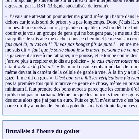
Sur Snapchat, je suis tombé sur la vidéo d’une interpellation violen
agression par la BST (Brigade spécialisée de terrain).
« J’avais une attestation pour aider ma grand-mère qui habite dans le 
dehors car je suis sorti de prison y a pas longtemps. Donc j’étais là, s
jambes. Je me mets à courir, je plaide coupable, c’est un délit de fu
courir et je vois un groupe de gens qui ne bougent pas, je me suis dit 
tranquille. Je suis allé me cacher dans ce chemin et je me suis accro
fais quoi là, tu vas où !? Tu vas pas bouger fils de pute !
» en me mett
me suis dit «
faut que je sorte sinon je suis mort, personne ne va m
la gazeuse il arrive à me rattraper, me pousse, et je tombe contre des b
j’arrive plus à respirer et je dis au policier «
je vais enlever toutes m
criant «
Reste là j’t’ai dit !
» Ils m’ont ensuite embarqué dans le fourg
même devant la caméra de la cellule de garde à vue. À la fin y a un OPJ
gazé. Il me dit en gros «
C’est bon on a fait les vérifications y’a r
pas la première fois qu’il m’arrive ce genre de chose, même en prison.
minimum il faut prendre des bons avocats parce que les commis d’office
qu’ils sont pas impartiaux. Même lorsque les policiers tuent des gens
des sous alors que j’ai pas un euro. Puis ce qu’il m’est arrivé c’est b
parce qu’il y a moins de témoins potentiels mais de toute façon ces ch
Brutalisés à l’heure du goûter