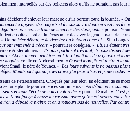
emment interpellés par des policiers alors qu’ils ne portaient pas leur
ns décident d’enlever leur masque qu’ils portent toute la journée. «
On
mmencent à appeler des renforts et à nous suivre donc on s’est mis à co
déjà trois policiers en train de chercher des stupéfiants
» poursuit Youn
tient ensuite au sol en lui écrasant le dos avec le genou avant de le re
: «
Un policier débarque de derrière un buisson et me dit “
Si tu bouges 
 nous ont emmenés à l’écart
» poursuit le collégien. «
Là, ils étaient très
mémore Abderrahmen. «
Ils nous parlaient très mal, ils nous disaient des
partir. Abderrahmen avait très mal, il saignait des deux genoux et il ava
is choqué
» confirme Abderrahmen. «
Quand mon fils est rentré à la mai
vient Smail, le père de Younes. «
Les jours suivants je ne passais plus 
rotéger. Maintenant quand je les croise j’ai peur d’eux et je me cache.
»
eurs de l’établissement. Choqués par leur récit, ils décident de se mobil
poser une plainte pour violences sur mineurs. «
Au début on ne comptait
esseurs et toute l’école de nous avoir aidés
» poursuit Smail. «
C’est pa
 pas si ils ont fait ça à cause du racisme parce qu’on est arabes mais i
qu’on a déposé la plainte et on a toujours pas de nouvelles. Par contr