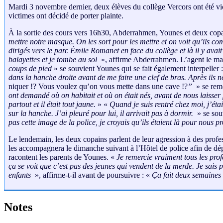
Mardi 3 novembre dernier, deux élèves du collège Vercors ont été viol
victimes ont décidé de porter plainte.
À la sortie des cours vers 16h30, Abderrahmen, Younes et deux copai
mettre notre masque. On les sort pour les mettre et on voit qu’ils co
dirigés vers le parc Émile Romanet en face du collège et là il y avait 
balayettes et je tombe au sol
», affirme Abderrahmen. L’agent le main
coups de pied
» se souvient Younes qui se fait également interpeller 
dans la hanche droite avant de me faire une clef de bras. Après ils
niquer !? Vous voulez qu’on vous mette dans une cave !?
”
» se re
ont demandé où on habitait et où on était nés, avant de nous laisser 
partout et il était tout jaune.
» «
Quand je suis rentré chez moi, j’éta
sur la hanche. J’ai pleuré pour lui, il arrivait pas à dormir.
» se sou
pas cette image de la police, je croyais qu’ils étaient là pour nous p
Le lendemain, les deux copains parlent de leur agression à des profess
les accompagnera le dimanche suivant à l’Hôtel de police afin de dé
racontent les parents de Younes. «
Je remercie vraiment tous les prof
ça se voit que c’est pas des jeunes qui vendent de la merde. Je sais
enfants
», affirme-t-il avant de poursuivre : «
Ça fait deux semaines 
Notes