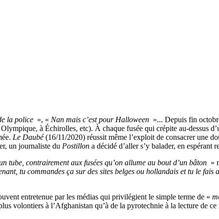
de la police
», «
Nan mais c’est pour Halloween
»... Depuis fin octobr
Olympique, à Échirolles, etc). À chaque fusée qui crépite au-dessus d’u
mée.
Le Daubé
(16/11/2020) réussit même l’exploit de consacrer une dou
er, un journaliste du
Postillon
a décidé d’aller s’y balader, en espérant 
 un tube, contrairement aux fusées qu’on allume au bout d’un bâton
» 
nant, tu commandes ça sur des sites belges ou hollandais et tu le fais 
ouvent entretenue par les médias qui privilégient le simple terme de «
m
us volontiers à l’Afghanistan qu’à de la pyrotechnie à la lecture de ce