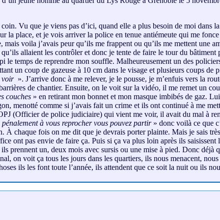
te d’un jeune homme au quartier du Lys Rouge à Grenoble le 5 novembre 
coin. Vu que je viens pas d’ici, quand elle a plus besoin de moi dans la 
ur la place, et je vois arriver la police en tenue antiémeute qui me fonce 
ite, mais voila j’avais peur qu’ils me frappent ou qu’ils me mettent une 
qu’ils allaient les contrôler et donc je tente de faire le tour du bâtiment
upi le temps de reprendre mon souffle. Malheureusement un des policiers 
ant un coup de gazeuse à 10 cm dans le visage et plusieurs coups de pied.
e voir
». J’arrive donc à me relever, je le pousse, je m’enfuis vers la rou
arrières de chantier. Ensuite, on le voit sur la vidéo, il me remet un coup
es couches
» en retirant mon bonnet et mon masque imbibés de gaz. Lui s
on, menotté comme si j’avais fait un crime et ils ont continué à me mett
 (Officier de police judiciaire) qui vient me voir, il avait du mal à rentr
ien pénalement à vous reprocher vous pouvez partir
» donc voilà ce que c’
 À chaque fois on me dit que je devrais porter plainte. Mais je sais très
 ont pas envie de faire ça. Puis si ça va plus loin après ils saisissent 
 ils prennent un, deux mois avec sursis ou une mise à pied. Donc déjà que
anal, on voit ça tous les jours dans les quartiers, ils nous menacent, nou
oses ils les font toute l’année, ils attendent que ce soit la nuit ou ils 