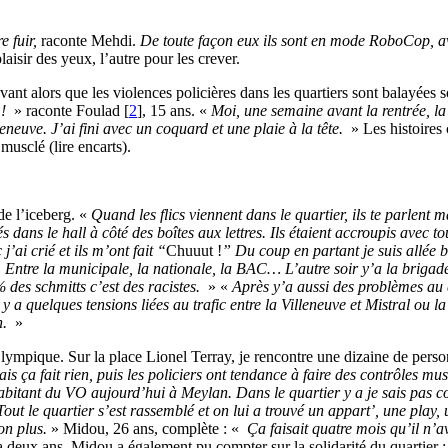
e fuir,
raconte Mehdi.
De toute façon eux ils sont en mode RoboCop, av
aisir des yeux, l’autre pour les crever.
nt alors que les violences policières dans les quartiers sont balayées s
 !
» raconte Foulad
[
2
]
, 15 ans. «
Moi, une semaine avant la rentrée, 
leneuve. J’ai fini avec un coquard et une plaie à la tête.
» Les histoires
 musclé (lire encarts).
de l’iceberg. «
Quand les flics viennent dans le quartier, ils te parlent m
s dans le hall à côté des boîtes aux lettres. Ils étaient accroupis avec to
j’ai crié et ils m’ont fait “
Chuuut !
” Du coup en partant je suis allée 
r. Entre la municipale, la nationale, la BAC… L’autre soir y’a la brigade
 des schmitts c’est des racistes.
» «
Après y’a aussi des problèmes au 
 a quelques tensions liées au trafic entre la Villeneuve et Mistral ou l
n.
»
Olympique. Sur la place Lionel Terray, je rencontre une dizaine de per
 ça fait rien, puis les policiers ont tendance à faire des contrôles mus
abitant du VO aujourd’hui à Meylan. Dans le quartier y a je sais pas co
out le quartier s’est rassemblé et on lui a trouvé un appart’, une play,
on plus.
» Midou, 26 ans, complète : «
Ça faisait quatre mois qu’il n’a
a deux ans, Midou a également pu compter sur la solidarité du quartier 