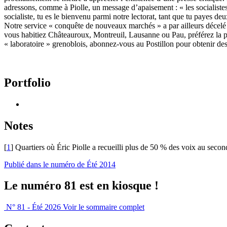
adressons, comme à Piolle, un message d’apaisement : « les socialistes
socialiste, tu es le bienvenu parmi notre lectorat, tant que tu payes d
Notre service « conquête de nouveaux marchés » a par ailleurs décelé u
vous habitiez Châteauroux, Montreuil, Lausanne ou Pau, préférez la prod
« laboratoire » grenoblois, abonnez-vous au Postillon pour obtenir des
Portfolio
Notes
[
1
]
Quartiers où Éric Piolle a recueilli plus de 50 % des voix au secon
Publié dans le numéro de Été 2014
Le numéro 81 est en kiosque !
N° 81 - Été 2026
Voir le sommaire complet