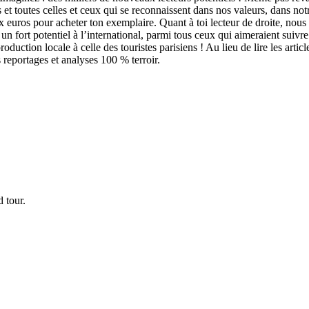
 et toutes celles et ceux qui se reconnaissent dans nos valeurs, dans no
eux euros pour acheter ton exemplaire. Quant à toi lecteur de droite, nous
n fort potentiel à l’international, parmi tous ceux qui aimeraient suivr
uction locale à celle des touristes parisiens ! Au lieu de lire les arti
 reportages et analyses 100 % terroir.
d tour.