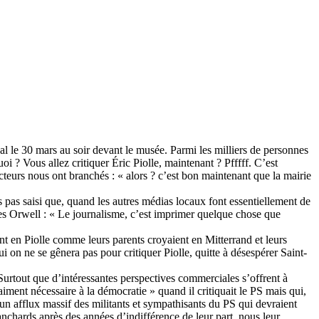
al le 30 mars au soir devant le musée. Parmi les milliers de personnes
i ? Vous allez critiquer Éric Piolle, maintenant ? Pfffff. C’est
ecteurs nous ont branchés : « alors ? c’est bon maintenant que la mairie
s pas saisi que, quand les autres médias locaux font essentiellement de
es Orwell : « Le journalisme, c’est imprimer quelque chose que
nt en Piolle comme leurs parents croyaient en Mitterrand et leurs
i on ne se gênera pas pour critiquer Piolle, quitte à désespérer Saint-
. Surtout que d’intéressantes perspectives commerciales s’offrent à
iment nécessaire à la démocratie » quand il critiquait le PS mais qui,
 un afflux massif des militants et sympathisants du PS qui devraient
nchards après des années d’indifférence de leur part, nous leur