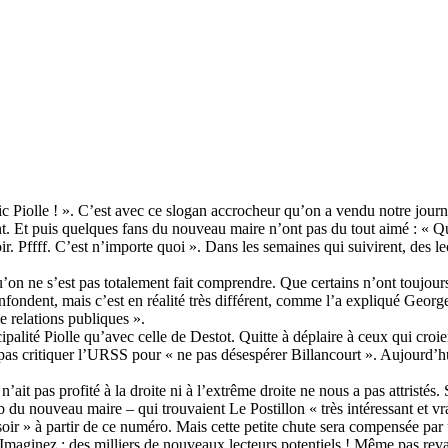
ic Piolle ! ». C’est avec ce slogan accrocheur qu’on a vendu notre journ
nt. Et puis quelques fans du nouveau maire n’ont pas du tout aimé : « Quo
ir. Pffff. C’est n’importe quoi ». Dans les semaines qui suivirent, des l
u’on ne s’est pas totalement fait comprendre. Que certains n’ont toujour
fondent, mais c’est en réalité très différent, comme l’a expliqué Georg
e relations publiques ».
palité Piolle qu’avec celle de Destot. Quitte à déplaire à ceux qui croie
t pas critiquer l’URSS pour « ne pas désespérer Billancourt ». Aujourd’hu
n’ait pas profité à la droite ni à l’extrême droite ne nous a pas attristés
 du nouveau maire – qui trouvaient Le Postillon « très intéressant et vra
soir » à partir de ce numéro. Mais cette petite chute sera compensée par
 Imaginez : des milliers de nouveaux lecteurs potentiels ! Même pas reva