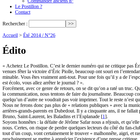
Commander anciens n°
Le Postillon ?
Contact
Rechercher :
Accueil
>
Été 2014 / N°26
Édito
« Achetez Le Postillon. C’est le dernier numéro qui ne critique pas Ér
venues fêter la victoire d’Éric Piolle, beaucoup ont souri en l’entenda
minable. Vous êtes vraiment anti-tout. Pour une fois qu’il y a de l’espo
est écolo, vous allez arrêter le journal ? ».
Forcément, avec ce genre de retours, on se dit qu’on a raté un truc. Q
la communication, nous tentons de faire du journalisme. Beaucoup con
quelqu’un d’autre ne voudrait pas voir imprimer. Tout le reste n’est qu
Nous ne ferons donc pas plus de « relations publiques » avec la munici
arrières-grands-parents en Dubedout. Il y a cinquante ans, il ne fallai
Bruno, Saint-Laurent, les Baladins et l’Esplanade
[
1
]
.
Soyons honnêtes : la défaite de Jérôme Safar nous a réjouis, et qu’elle 
nous. Certes, on risque de perdre quelques lecteurs du côté du fan-club
tout d’un coup, vont certainement le trouver « malhonnête, aigri, et ra
prochainement se mettre à apprécier l’existence d’une presse critique.