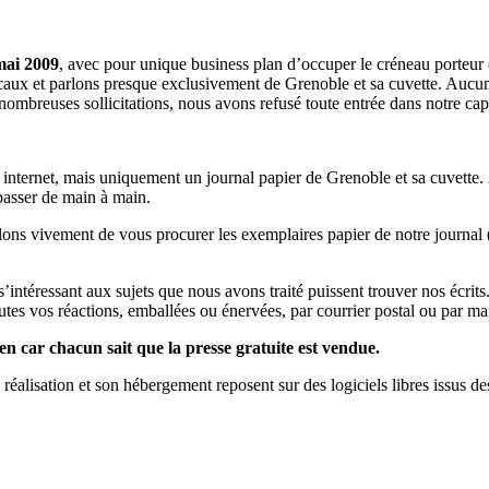
mai 2009
, avec pour unique business plan d’occuper le créneau porteur 
aux et parlons presque exclusivement de Grenoble et sa cuvette. Aucune 
nombreuses sollicitations, nous avons refusé toute entrée dans notre c
a internet, mais uniquement un journal papier de Grenoble et sa cuvette.
 passer de main à main.
llons vivement de vous procurer les exemplaires papier de notre journal 
s s’intéressant aux sujets que nous avons traité puissent trouver nos éc
utes vos réactions, emballées ou énervées, par courrier postal ou par mai
en car chacun sait que la presse gratuite est vendue.
a réalisation et son hébergement reposent sur des logiciels libres issus d