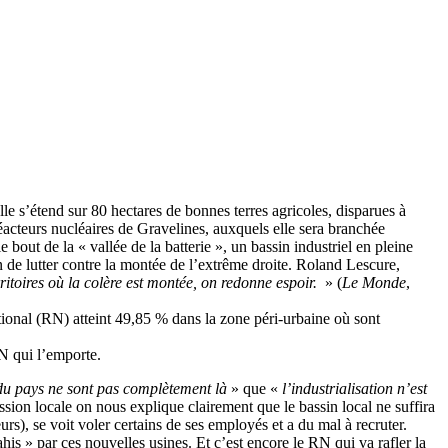
lle s’étend sur 80 hectares de bonnes terres agricoles, disparues à
réacteurs nucléaires de Gravelines, auxquels elle sera branchée
 bout de la « vallée de la batterie », un bassin industriel en pleine
 de lutter contre la montée de l’extrême droite. Roland Lescure,
itoires où la colère est montée, on redonne espoir.
» (
Le Monde
,
tional (RN) atteint 49,85 % dans la zone péri-urbaine où sont
N qui l’emporte.
 du pays ne sont pas complètement là
» que «
l’industrialisation n’est
mission locale on nous explique clairement que le bassin local ne suffira
rs), se voit voler certains de ses employés et a du mal à recruter.
his » par ces nouvelles usines. Et c’est encore le RN qui va rafler la