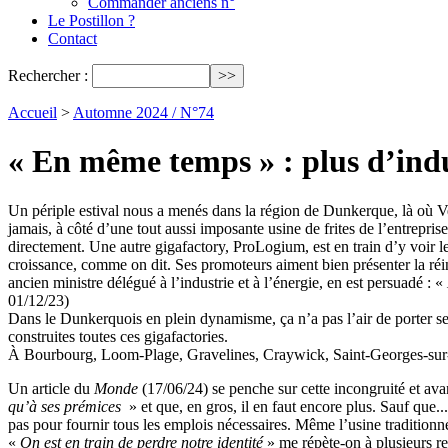
Commander anciens n°
Le Postillon ?
Contact
Rechercher :
Accueil
>
Automne 2024 / N°74
« En même temps » : plus d’indu
Un périple estival nous a menés dans la région de Dunkerque, là où Verk
jamais, à côté d’une tout aussi imposante usine de frites de l’entrepri
directement. Une autre gigafactory, ProLogium, est en train d’y voir le j
croissance, comme on dit. Ses promoteurs aiment bien présenter la réin
ancien ministre délégué à l’industrie et à l’énergie, en est persuadé : «
01/12/23)
Dans le Dunkerquois en plein dynamisme, ça n’a pas l’air de porter ses
construites toutes ces gigafactories.
À Bourbourg, Loom-Plage, Gravelines, Craywick, Saint‑Georges‑sur‑l’A
Un article du
Monde
(17/06/24) se penche sur cette incongruité et av
qu’à ses prémices
» et que, en gros, il en faut encore plus. Sauf que..
pas pour fournir tous les emplois nécessaires. Même l’usine traditionne
«
On est en train de perdre notre identité
» me répète-on à plusieurs rep