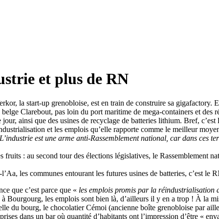
strie et plus de RN
or, la start-up grenobloise, est en train de construire sa gigafactory. E
se belge Clarebout, pas loin du port maritime de mega-containers et des 
our, ainsi que des usines de recyclage de batteries lithium. Bref, c’est le
dustrialisation et les emplois qu’elle rapporte comme le meilleur moyen
L’industrie est une arme anti-Rassemblement national, car dans ces terr
 fruits : au second tour des élections législatives, le Rassemblement na
a, les communes entourant les futures usines de batteries, c’est le R
ance que c’est parce que «
les emplois promis par la réindustrialisation
. à Bourgourg, les emplois sont bien là, d’ailleurs il y en a trop ! À la 
lle du bourg, le chocolatier Cémoi (ancienne boîte grenobloise par ailleu
rises dans un bar où quantité d’habitants ont l’impression d’être « enva