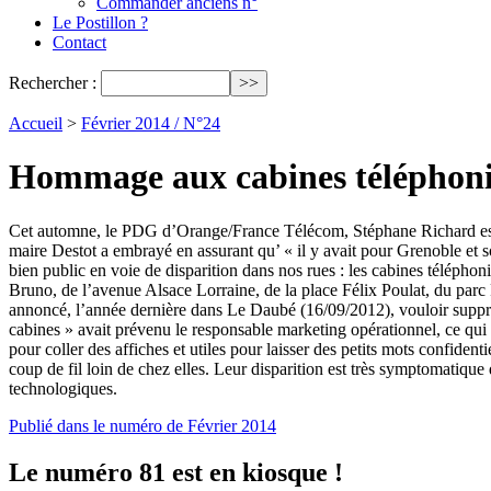
Commander anciens n°
Le Postillon ?
Contact
Rechercher :
Accueil
>
Février 2014 / N°24
Hommage aux cabines téléphon
Cet automne, le PDG d’Orange/France Télécom, Stéphane Richard est ve
maire Destot a embrayé en assurant qu’ « il y avait pour Grenoble et s
bien public en voie de disparition dans nos rues : les cabines téléphoni
Bruno, de l’avenue Alsace Lorraine, de la place Félix Poulat, du parc
annoncé, l’année dernière dans Le Daubé (16/09/2012), vouloir suppr
cabines » avait prévenu le responsable marketing opérationnel, ce qui 
pour coller des affiches et utiles pour laisser des petits mots confiden
coup de fil loin de chez elles. Leur disparition est très symptomatique
technologiques.
Publié dans le numéro de Février 2014
Le numéro 81 est en kiosque !