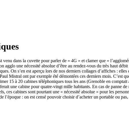
iques
nu dans la cuvette pour parler de « 4G » et clamer que « l’agglomérat
on agglo une nécessité absolue d’être au rendez-vous du très haut débit
ques. On s’en est aperçu lors de nos derniers collages d’affiches : elles 
 Paul Mistral ont par exemple été démontées ces derniers mois. C’est qu
imer 15 à 20 cabines téléphoniques tous les ans (Grenoble en comptait 
ferait une cabine pour quatre-vingt mille habitants. En cas de panne de r
tiels, ces cabines sont pourtant une « nécessité absolue » pour les perso
 de l’époque : on est censé pouvoir choisir d’acheter un portable ou pas,