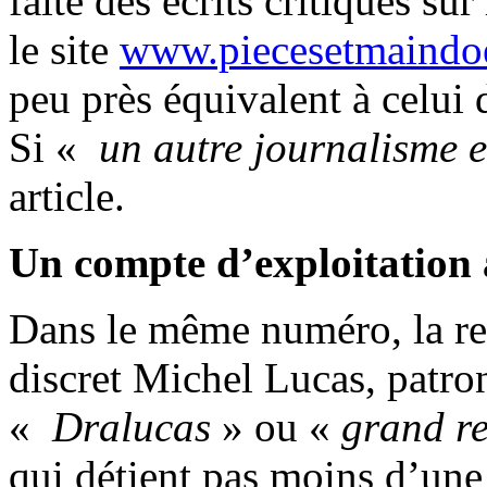
faite des écrits critiques su
le site
www.piecesetmaindo
peu près équivalent à celui
Si «
un autre journalisme e
article.
Un compte d’exploitation 
Dans le même numéro, la rev
discret Michel Lucas, patr
«
Dralucas
» ou «
grand r
qui détient pas moins d’un