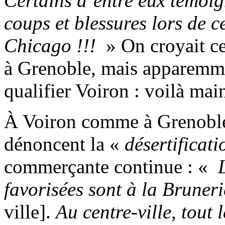
Certains d’entre eux témoig
coups et blessures lors de c
Chicago !!!
» On croyait ce
à Grenoble, mais apparemmen
qualifier Voiron : voilà ma
À Voiron comme à Grenoble,
dénoncent la «
désertificat
commerçante continue : «
L
favorisées sont à la Bruneri
ville].
Au centre-ville, tout